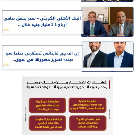
البنك الأهلي الكويتي – مصر يحقق صافي
أرباح 3.1 مليار جنيه خلال...
إي اف چي فاينانس تستعرض خطط نمو
«بلد» لتعزيز حضورها في سوق...