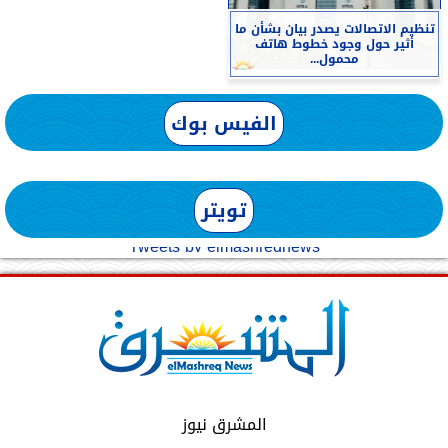
تنظيم الاتصالات يصدر بيان بشأن ما
أثير حول وجود خطوط هاتف
محمول...
الفيس بوك
تويتر
Tweets by elmashreqnews
المشرق نيوز