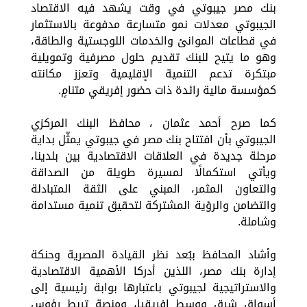
بنك مصر جيبوتي في وقت يشهد فيه الاقتصاد
الجيبوتي معدلات نمو متسارعة مدفوعة بالاستثمار
في قطاعات الموانئ والخدمات اللوجستية والطاقة،
وهو ما يتيح للبنك تقديم حلول مصرفية وتمويلية
مبتكرة تدعم التنمية الإقليمية وتعزز مكانته
كمؤسسة مالية رائدة ذات حضور إفريقي متنامٍ.
كما صرح أحمد عثمان ، محافظ البنك المركزي
الجيبوتي بأن افتتاح بنك مصر في جيبوتي يمثّل بداية
مرحلة جديدة في العلاقات الاقتصادية بين بلدينا،
ويأتي استكمالًا لمسيرة طويلة من الصداقة
والتعاون المثمر، المبني على الثقة المتبادلة
والتضامن والرؤية المشتركة لتحقيق تنمية مستدامة
وشاملة.
وأشاد المحافظ ببُعد نظر القيادة المصرية وحنكة
إدارة بنك مصر، اللذين أدركا الأهمية الاقتصادية
والاستراتيجية لجيبوتي باعتبارها بوابة رئيسية إلى
أسواق شرق ووسط إفريقيا، ومنصة تربط رؤوس