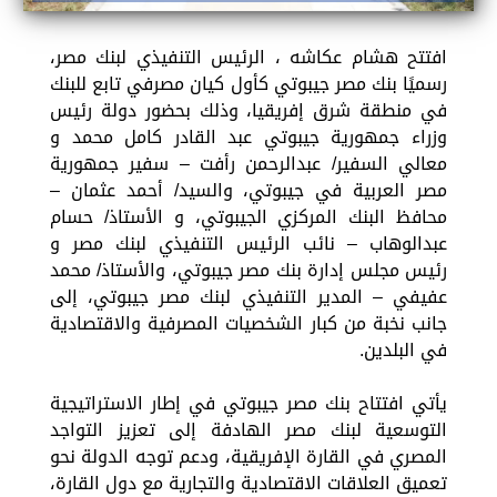
افتتح هشام عكاشه ، الرئيس التنفيذي لبنك مصر،
رسميًا بنك مصر جيبوتي كأول كيان مصرفي تابع للبنك
في منطقة شرق إفريقيا، وذلك بحضور دولة رئيس
وزراء جمهورية جيبوتي عبد القادر كامل محمد و
معالي السفير/ عبدالرحمن رأفت – سفير جمهورية
مصر العربية في جيبوتي، والسيد/ أحمد عثمان –
محافظ البنك المركزي الجيبوتي، و الأستاذ/ حسام
عبدالوهاب – نائب الرئيس التنفيذي لبنك مصر و
رئيس مجلس إدارة بنك مصر جيبوتي، والأستاذ/ محمد
عفيفي – المدير التنفيذي لبنك مصر جيبوتي، إلى
جانب نخبة من كبار الشخصيات المصرفية والاقتصادية
في البلدين.
يأتي افتتاح بنك مصر جيبوتي في إطار الاستراتيجية
التوسعية لبنك مصر الهادفة إلى تعزيز التواجد
المصري في القارة الإفريقية، ودعم توجه الدولة نحو
تعميق العلاقات الاقتصادية والتجارية مع دول القارة،