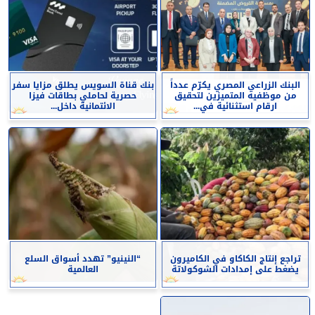
البنك الزراعي المصري يكرّم عدداً
بنك قناة السويس يطلق مزايا سفر
من موظفيه المتميزين لتحقيق
حصرية لحاملي بطاقات فيزا
ارقام استثنائية في...
الائتمانية داخل...
تراجع إنتاج الكاكاو في الكاميرون
“النينيو” تهدد أسواق السلع
يضغط على إمدادات الشوكولاتة
العالمية