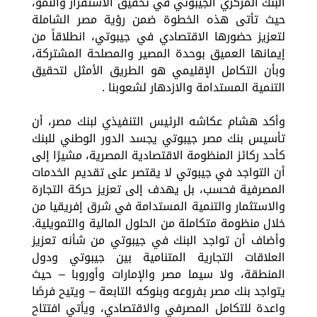
البنك المركزي الجيبوتي في تحقيق الاستقرار والنمو،
حيث تأتى هذه الخطوة ضمن رؤية مصر الشاملة
لتعزيز حضورها الاقتصادي في جيبوتي، انطلاقاً من
إيمانها العميق بوحدة المصير والمصلحة المشتركة،
وبأن التكامل الإقليمي هو الطريق الأمثل لتحقيق
التنمية المستدامة والازدهار لشعوبنا .
وأكد هشام عكاشه الرئيس التنفيذي لبنك مصر، أن
تأسيس بنك مصر جيبوتي يجسد الدور الوطني للبنك
كأحد ركائز المنظومة الاقتصادية المصرية، مشيرًا إلى
أن التواجد في جيبوتي لا يقتصر على تقديم الخدمات
المصرفية فحسب، بل يهدف إلى تعزيز حركة التجارة
والاستثمار والتنمية المستدامة في شرق إفريقيا من
خلال منظومة متكاملة من الحلول المالية والتمويلية.
وأضاف أن تواجد البنك في جيبوتي من شأنه تعزيز
العلاقات التجارية المتنامية بين جيبوتي ودول
المنطقة، ولا سيما مصر والإمارات وأوروبا – حيث
يتواجد بنك مصر بفروعه وبنوكه التابعة – ويتيح فرصًا
واعدة للتكامل المصرفي والاقتصادي، ويأتي افتتاح