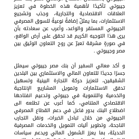
جيبوتي تأكيدًا لأهمية هذه الخطوة في تعزيز
العلاقات الاقتصادية والتجارية، وجذب وتشجيع
الاستثمارات، بما يمثلّ إضافةً نوعيةً للسوق المصرفي
الجيبوتي المستقر والواعد، وأعرب عن سعادته بأن
يرى هذا التوجيه الكريم قد تحقق على أرض الواقع،
في صورةٍ مشرقة تعبرّ عن روح التعاون الوثيق بين
مصر وجيبوتي .
و أكد معالي السفير أن بنك مصر جيبوتي سيمثل
جسرًا جديدًا للتعاون المالي والاستثماري بين البلدين
الشقيقين، لتعزيز حركة التجارة البينية وتسهيل
تدفق الاستثمارات وتمويل المشاريع الإنتاجية
والخدمية والتنموية في جيبوتي وتدعيم انفتاحها
الاقتصادي المتنامي، كما أعرب عن تطلعه الى
اضطلاع البنك بدور فاعل في دعم القطاع المصرفي
الجيبوتي من خلال تبادل الخبرات، ونقل التجارب
الناجحة، وتطوير آليات التمويل والخدمات المصرفية
الحديثة، بما يعزز الشمول المالي ويدعم سياسات