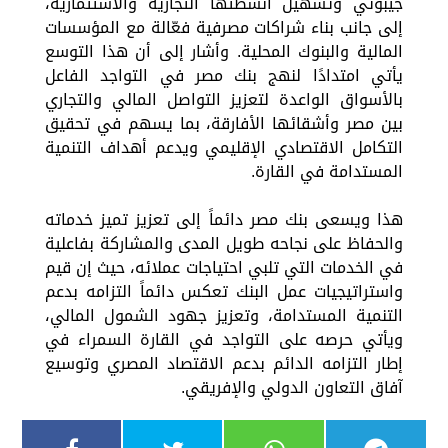
جيبوتي وتسهيل أنشطتها التجارية والاستثمارية،
إلى جانب بناء شراكات مصرفية فعّالة مع المؤسسات
المالية والبنوك المحلية. وأشار إلى أن هذا التوسع
يأتي امتدادًا لنهج بنك مصر في التواجد الفاعل
بالأسواق الواعدة لتعزيز التواصل المالي والتجاري
بين مصر وأشقائها الأفارقة، بما يسهم في تحقيق
التكامل الاقتصادي الإقليمي ويدعم أهداف التنمية
المستدامة في القارة.
هذا ويسعى بنك مصر دائماً إلى تعزيز تميز خدماته
والحفاظ على نجاحه طويل المدى والمشاركة بفاعلية
في الخدمات التي تلبي احتياجات عملائه، حيث إن قيم
واستراتيجيات عمل البنك تعكس دائماً التزامه بدعم
التنمية المستدامة، وتعزيز جهود الشمول المالي،
ويأتي حرصه على التواجد في القارة السمراء في
إطار التزامه الدائم بدعم الاقتصاد المصري وتوسيع
آفاق التعاون الدولي والإفريقي.