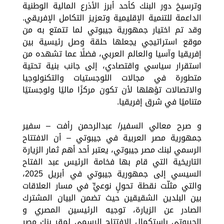
وترسيخ دور البنك كأحد أبرز الأذرع المالية الوطنية
الداعمة للتنمية الإقليمية وتعزيز التكامل الإفريقي.
وقد تم اختيار جمهورية جيبوتي لما تتمتع به من
موقع استراتيجي يجعلها حلقة وصل رئيسية بين
إفريقيا وآسيا والعالم العربي، فضلًا عما تشهده من
استقرار سياسي واقتصادي، إلى جانب بنية تحتية
متطورة في مجالات اللوجستيات والتكنولوجيا
والاتصالات تؤهلها لأن تكون مركزًا ماليًا ولوجستيًا
متناميًا في شرق إفريقيا.
و صرح معالي السفير/ عبدالرحمن رأفت – سفير
جمهورية مصر العربية في جيبوتي – أن الافتتاح
الرسمي لبنك مصر جيبوتي، يعتبر أحد أهم ثمار الزيارة
التاريخية التي قام بها فخامة الرئيس عبد الفتاح
السيسي إلى جمهورية جيبوتي في أبريل 2025،
والتي مثلّت نقطة تحولٍ نوعيٍّ في مسار العلاقات
بين البلدين الشقيقين حيث تضمن البيان المشترك
الصادر عن الزيارة، توجيه الرئيسين المصري و
الجيبوتي باستكمال الافتتاح الرسمي لمقر بنك مصر