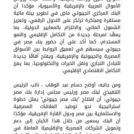
الأموال العربية بالإفريقية والآسيوية، مؤكدا أن
البنك المركزي الجيبوتي ماضٍ في تطوير بيئة مالية
مستقرة ومبتكرة ترتكز على التحول الرقمي، وتعزيز
الشمول المالي، والالتزام بالمعايير الدولية، بما
يمهّد لمرحلة جديدة من التكامل الإقليمي والنمو
المستدام، كما أكد على أن حضور بنك مصر في
جيبوتي سيسهم في تعميق الروابط بين الأسواق
المصرية والجيبوتية والإفريقية، ويفتح آفاقًا جديدة
للتبادل التجاري ونقل الخبرات والتكنولوجيا، بما يعزز
التكامل الاقتصادي الإقليمي.
ومن جانبه، أوضح حسام عبد الوهاب ، نائب الرئيس
التنفيذي لبنك مصر ورئيس مجلس إدارة بنك مصر
جيبوتي، أن افتتاح “بنك مصر جيبوتي” يمثل خطوة
استراتيجية نحو توطيد العلاقات المصرفية
والاستثمارية بين مصر ودول القارة الإفريقية، مؤكدًا
أن البنك يسعى من خلال هذا الكيان إلى دعم
وتمويل الشركات المصرية والإقليمية العاملة في