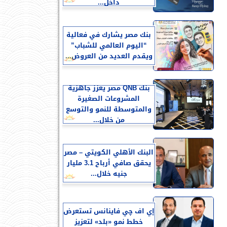
داخل...
بنك مصر يشارك في فعالية
“اليوم العالمي للشباب”
ويقدم العديد من العروض...
بنك QNB مصر يعزز جاهزية
المشروعات الصغيرة
والمتوسطة للنمو والتوسع
من خلال...
البنك الأهلي الكويتي – مصر
يحقق صافي أرباح 3.1 مليار
جنيه خلال...
إي اف چي فاينانس تستعرض
خطط نمو «بلد» لتعزيز