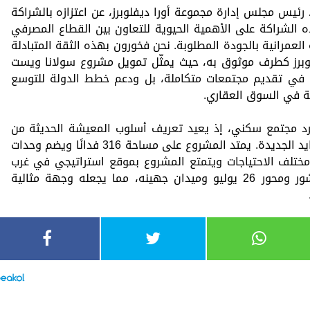
يس مجلس إدارة مجموعة أورا ديفلوبرز، عن اعتزازه بالشراكة
ذه الشراكة على الأهمية الحيوية للتعاون بين القطاع المصرفي
العمرانية بالجودة المطلوبة. نحن فخورون بهذه الثقة المتبادلة
لوبرز كطرف موثوق به، حيث يمثّل تمويل مشروع سولانا ويست
في تقديم مجتمعات متكاملة، بل ودعم خطط الدولة للتوسع
ية في السوق العقاري.
د مجتمع سكني، إذ يعيد تعريف أسلوب المعيشة الحديثة من
خلال فكرته “Life in Contrasts” في قلب زايد الجديدة. يمتد المشروع على مساحة 316 فدانًا ويضم وحدات
ختلف الاحتياجات ويتمتع المشروع بموقع استراتيجي في غرب
القاهرة، على بعد دقائق من وصلة دهشور ومحور 26 يوليو وميدان جهينه، مما يجعله وجهة مثالية