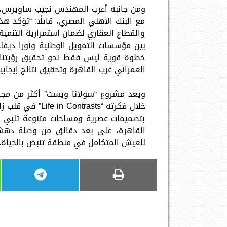
ومن جانبه أعرب المهندس نجيب ساويرس، رئ
مع البنك الأهلي المصري، قائلًا: “تؤكد ه
والقطاع العقاري لضمان استمرارية التنمية 
بين مؤسسات التمويل الوطنية وأورا ديف
خطوة قوية ليس فقط نحو تحقيق رؤيتنا 
العمراني غرب القاهرة وتحقيق نتائج إيجاب
ويعد مشروع “سولانا ويست” أكثر من مجر
بتصميمات عصرية ومساحات متنوعة تلبي م
للعيش المتكامل في منطقة تنبض بالحياة.