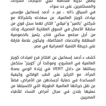
يضمن تجربة متكاملة تلبي احتياجات الشركات
والمستثمرين، على حد سواء.
في السياق ذاته ، عبر د. أحمد إسماعيل مؤسس
عيادات كوينز العالمية، عن سعادته بالشراكة مع
شركتي "بالمير" و"ميللي" اللتان لهما سجل قوي من
سابقة الأعمال في السوق العقارية المصرية، وذلك
من أجل مجتمع سكني فاخر، يتميز بالخصوصية
المطلقة والخدمات المتكاملة، وليكون علامة فارقة
على خريطة التنمية العمرانية في مصر.
كشف د.أحمد إسماعيل عن افتتاح فرع لعيادات كوينز
العالمية في المشروع، وموضًحا أن "كوينز" ستكمل
رسالتها من داخل VERT في زيادة الوعي بصحة
المرأة، مع التركيز على الطب الوقائي وكيفية
المساعدة في حماية أجسادهن من الأمراض، فضلاً
عن نقل خبراتها العالمية الطويلة التي اكتسبتها من
عمليها بلندن في مجال أمراض النساء للأطباء
المصريين.