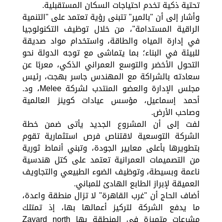
تحتية ذكية تخدم احتياجات السكان المستقبلية.
وأشار إلى أن "بالمير" تتبنى رؤية تعتمد على "التنمية
الراقية المستدامة"، من خلال توظيف التكنولوجيا
في إدارة المياه والطاقة، واستخدام مواد صديقة
للبيئة في البناء؛ بما يتماشى مع توجه الدولة نحو
التحول الأخضر والتوسع العمراني الذكي، معربًا عن
سعادته بالشراكة مع المهندس جاسر بهجت، رئيس
مجلس الإدارة والعضو المنتدب لشركة Melee، ود.
أحمد إسماعيل، مؤسس عيادات كوينز العالمية
وصاحب الأرض.
لفت إلى أن المشروع الجديد يأتى ضمن خطة
الشركة التوسعية لاقتناص فرص استثمارية تقوم
بتطويرها بأعلى معايير الجودة، وتبني أنماط ثورية
من التصميمات العمرانية تعتمد على كتل هندسية
ناعمة وبسيطة، وتوظيف الضوء الطبيعي والتجاويف
العميقة لإبراز الطابع الهادئ للمباني.
أضاف الحاج أن "غرب القاهرة" لا تزال منطقة واعدة،
ما يدفع الشركة لتركيز أعمالها بها، إذ تمتلك
مشرعات متميزة في المنطقة بها Zayard north