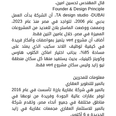
قال المهندس تحسين امين،
Founder & Design Principle
TA design studio -DUBAI، أن الشركة بدأت العمل
بدبي عام 2006، تتواجد في مصر منذ عام 2023،
وصممت ووضعت الماستر بلان للعديد من المشروعات
المميزة في مصر، خلال عامين اثنين فقط.
أضاف أن مشروع vert يتميز بمواصفات وأفكار فريدة
في كيفية توظيف اللاند سكيب الذي يمتد على
مساحة 85%، بجانب اختيار اماكن الكلوب هاوس
وكوينز كلينيك، بحيث يستفيد منها كل سكان منطقة
نيو زايد وليس سكان مشروع vert فقط.
معلومات للمحررين
بالمير للتطوير العقاري
بالمير هي شركة عقارية بارزة تأسست في عام 2016
توفر عقارات عالية الجودة وفريدة من نوعها في
مناطق مختلفة في جميع أنحاء مصر، وتقدم شركة
بالمير للاستثمار العقاري مجمعات عقارية في زايد
الجديدة و 6 أكتوبر،