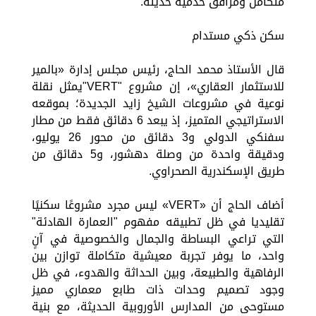
متكامل ومرافق خدمية حديثة.
سكن ذكي مستدام
قال الأستاذ محمد الحاج، رئيس مجلس إدارة «بالمير
للاستثمار العقاري»، إن مشروع "VERT"يمثل نقلة
نوعية في مشروعات الشيخ زايد الجديدة؛ بموقعه
الاستراتيجي المتميز، إذ يبعد 6 دقائق فقط من مطار
سفنكي الدولي و3 دقائق من محور 26 يوليو،
ودقيقة واحدة من وصلة دهشور، و5 دقائق من
طريق الإسكندرية الصحراوي.
أضاف الحاج أن «VERT» ليس مجرد مشروعًا سكنيًا
تقليديا في ظل تطبيقه مفهوم "العمارة الهادئة"
التي تراعي البساطة والجمال والخصوصية في آنٍ
واحد، ما يوفر تجربة معيشية متكاملة توازن بين
الرفاهية والطبيعة، وبين الحداثة والهدوء، في ظل
وجود تصميم وحدات ذات طابع معماري مميز
مستوحى من المدارس الأوروبية الحديثة، مع بنية