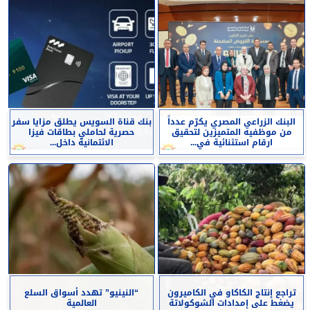
البنك الزراعي المصري يكرّم عدداً
بنك قناة السويس يطلق مزايا سفر
من موظفيه المتميزين لتحقيق
حصرية لحاملي بطاقات فيزا
ارقام استثنائية في...
الائتمانية داخل...
تراجع إنتاج الكاكاو في الكاميرون
“النينيو” تهدد أسواق السلع
يضغط على إمدادات الشوكولاتة
العالمية