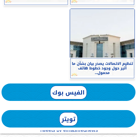
تنظيم الاتصالات يصدر بيان بشأن ما
أثير حول وجود خطوط هاتف
محمول...
الفيس بوك
تويتر
Tweets by elmashreqnews