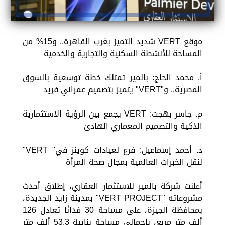
موقع VERT شديد التميز بغرب القاهرة.. و15% من
المساحة للأنشطة السكنية والتجارية والخدمية
أ. محمد الحاج: بالمير تمتلك خطة توسعية بالسوق
المصرية.. و"VERT" يتميز بتصميم عمراني فريد
م. جاسر بهجت: VERT يجمع بين الرؤية الاستثمارية
الذكية والتصميم المعماري الهادئ
د. أحمد إسماعيل: فرع لعيادات كوينز في" VERT"
لنقل الخبرات العالمية بمجال صحة المرأة
أعلنت شركة بالمير للاستثمار العقاري، إطلاق أحدث
مشروعاته "VERT PROJECT" بمدينة زايد الجديدة،
بمحافظة الجيزة، على مساحة 30 فدانًا تعادل 126
ألف متر مربع، بإجمالي مساحة بنائية 53,3 ألف متر