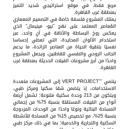
مربع فقط، في موقع استراتيجي شديد التميز
بمنطقة غرب القاهرة.
يمتلك المشروع فلسفة خاصة في التصميم المعماري
المُعاصر المعتمد على نهج "نيو- مينيمال" الذي
يعكس روحَ البساطة والأناقة في آنٍ واحد، عبر
استخدام الألوان المحايدة، التي تعطي إحساسا
نفسيًا بتنقية الحياة من العناصر الزائدة، ما يدعم
الجانب الروحي والنفسي للقاطنين، ويجعل المشروع
واحدًا من أبرز مشروعات الفيلات الحديثة بمنطقة غرب
القاهرة.
ينتمي ""VERT PROJECT إلى المشروعات متعددة
الاستخدامات، إذ يتضمن شقا سكنيا ومركز طبي،
ويتكون من 213 وحدة سكنية متنوعة؛ تشمل أربعة
أنواع من الفيلات المستقلة بنسبة 75% من إجمالي
المساحة البنائية ونوعًا واحدًا من الوحدات المزدوجة
بنسبة 25%، مع تخصيص 15% من المساحة للأنشطة
السكنية والتجارية والخدمية؛ بما في ذلك مركز طبي