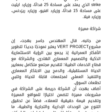
strike الذي يمتد على مساحة 25 فدانًا، وزيارد ايليت
على مساحة 15 فدانًا، وزيارد افنيو، وزيارد ريزدنس،
وزيارد فيلا.
شراكة مميزة
من جانبه، قال المهندس جاسر بهجت، إن
مشروعVERT PROJECT يعتبر نموذجًا جديدًا لتطوير
الأفكار العمرانية إذ يجمع بين الرؤية الاستثمارية
الذكية والتصميم المعماري الهادئ، والشراكة مع
قطاع الخدمات الطبية؛ لتقديم مجتمع متكامل بمعايير
الحياة المستقبلية، والدمج بين الابتكار المعماري
والتنفيذ العملي لمجتمعات قابلة للحياة وتلبي
تطلعات السوق.
أضاف بهجت أن الشركة حريصة على الشراكة في
مشروعات مميزة تتضمن اختيارًا للمواقع المميزة
وتقديم قيمة حقيقية للعملاء، فضلاً عن تحقيق
التنوع من الوحدات الإدارية والتجارية والطبية، ما