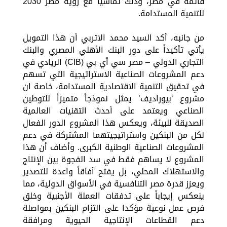
قائمة في مصر، وذلك تماشيا مع رؤية مصر 2030
للتنمية المستدامة.
من جانبه، أكد السيد محمد الاتربي أن هذا التمويل
يأتي تأكيداً على دور البنك الأهلي المصري والبنك
التجاري الدولي – مصر سي أي بي (CIB) الريادي في
دعم المشروعات الصناعية الاستراتيجية التي تسهم
في تحقيق التنمية الاقتصادية المستدامة، خاصة ان
مشروع ‘بيوراديف’ يمثل نموذجاً متميزاً للتوطين
الصناعي ويعتمد على أحدث التقنيات العالمية
الصديقة للبيئة، ويعكس هذا المشروع الدور الفعال
لكل من البنكين واستراتيجيتهما المشتركة في دعم
المشروعات الصناعية الوطنية الكبرى. وأضاف أن هذا
المشروع لا يساهم فقط في سد الفجوة بين الإنتاج
والاستهلاك المحلي، بل يفتح آفاقاً واعدة للتصدير
ويعزز قدرة مصر التنافسية في الأسواق الدولية، مما
ينعكس إيجاباً على تدفقات العملة الأجنبية وخلق
فرص عمل نوعية مؤكدا على التزام البنكين بمواصلة
دعم القطاعات الإنتاجية الحيوية ومرافقة