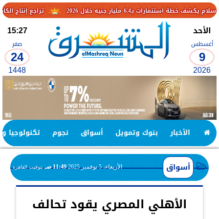
يار جنيه خلال 2026
تراجع إنتاج الكاكاو في الكامير
الأحد
15:27
أغسطس
صفر
24
9
1448
2026
الأخبار
بنوك وتمويل
أسواق
نجوم
تكنولوجيا وا
أسواق
الأربعاء، 5 نوفمبر 2025
11:49 صـ
بتوقيت القاهرة
الأهلي المصري يقود تحالف