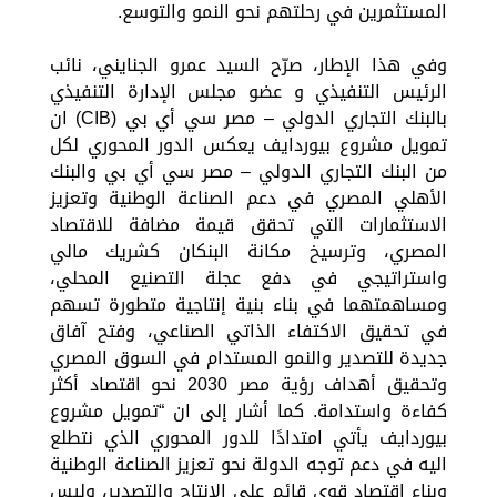
المستثمرين في رحلتهم نحو النمو والتوسع.
وفي هذا الإطار، صرّح السيد عمرو الجنايني، نائب
الرئيس التنفيذي و عضو مجلس الإدارة التنفيذي
بالبنك التجاري الدولي – مصر سي أي بي (CIB) ان
تمويل مشروع بيوردايف يعكس الدور المحوري لكل
من البنك التجاري الدولي – مصر سي أي بي والبنك
الأهلي المصري في دعم الصناعة الوطنية وتعزيز
الاستثمارات التي تحقق قيمة مضافة للاقتصاد
المصري، وترسيخ مكانة البنكان كشريك مالي
واستراتيجي في دفع عجلة التصنيع المحلي،
ومساهمتهما في بناء بنية إنتاجية متطورة تسهم
في تحقيق الاكتفاء الذاتي الصناعي، وفتح آفاق
جديدة للتصدير والنمو المستدام في السوق المصري
وتحقيق أهداف رؤية مصر 2030 نحو اقتصاد أكثر
كفاءة واستدامة. كما أشار إلى ان “تمويل مشروع
بيوردايف يأتي امتدادًا للدور المحوري الذي نتطلع
اليه في دعم توجه الدولة نحو تعزيز الصناعة الوطنية
وبناء اقتصاد قوي قائم على الإنتاج والتصدير، وليس