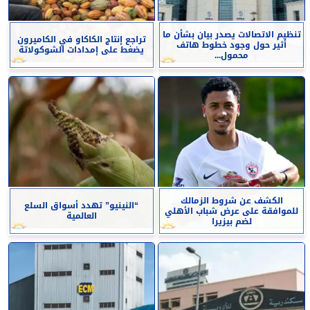
تنظيم الاتصالات يصدر بيان بشأن ما
تراجع إنتاج الكاكاو في الكاميرون
أثير حول وجود خطوط هاتف
يضغط على إمدادات الشوكولاتة
محمول...
الكشف عن شروط الزمالك
“النينيو” تهدد أسواق السلع
للموافقة على عرض شباب الأهلي
العالمية
لضم بيزيرا