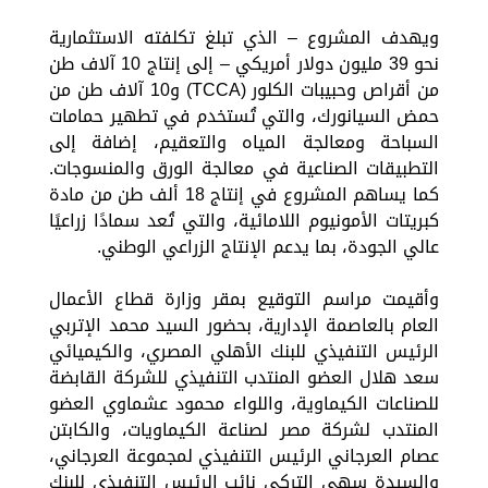
ويهدف المشروع – الذي تبلغ تكلفته الاستثمارية
نحو 39 مليون دولار أمريكي – إلى إنتاج 10 آلاف طن
من أقراص وحبيبات الكلور (TCCA) و10 آلاف طن من
حمض السيانورك، والتي تُستخدم في تطهير حمامات
السباحة ومعالجة المياه والتعقيم، إضافة إلى
التطبيقات الصناعية في معالجة الورق والمنسوجات.
كما يساهم المشروع في إنتاج 18 ألف طن من مادة
كبريتات الأمونيوم اللامائية، والتي تُعد سمادًا زراعيًا
عالي الجودة، بما يدعم الإنتاج الزراعي الوطني.
وأقيمت مراسم التوقيع بمقر وزارة قطاع الأعمال
العام بالعاصمة الإدارية، بحضور السيد محمد الإتربي
الرئيس التنفيذي للبنك الأهلي المصري، والكيميائي
سعد هلال العضو المنتدب التنفيذي للشركة القابضة
للصناعات الكيماوية، واللواء محمود عشماوي العضو
المنتدب لشركة مصر لصناعة الكيماويات، والكابتن
عصام العرجاني الرئيس التنفيذي لمجموعة العرجاني،
والسيدة سهي التركي نائب الرئيس التنفيذي للبنك