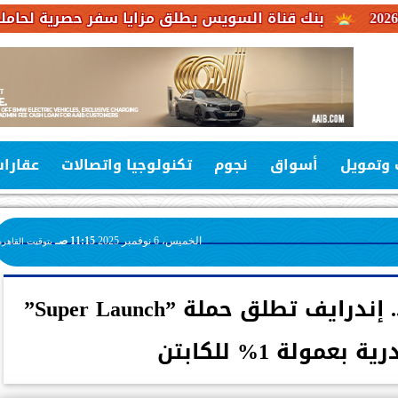
ك قناة السويس يطلق مزايا سفر حصرية لحاملي بطاقات فيزا
 وتمويل
أسواق
نجوم
تكنولوجيا واتصالات
عقارا
الخميس، 6 نوفمبر 2025
11:15 صـ
بتوقيت القاهرة
بعد نجاحها في القاهرة.. إندرايف تطلق حملة ”Super Launch”
عمولة 1% للكابتن