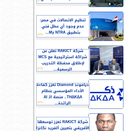
تنظيم الاتصالات في مصر:
عدم وجود أي عطل فني
بتطبيق My NTRA...
شركة RAKICT تعلن عن
شراكة استراتيجية مع MCS
لإطلاق محفظة التدريب
الرسمية...
دياموند Diamond تعزز كفاءة
الأداء المؤسسي بنظام
THΔKΔA.. منصة الـ AI
الرائدة...
شركة RAKICT تعزز توسعها
الأفريقي بتعيين ألفريد نكانزا