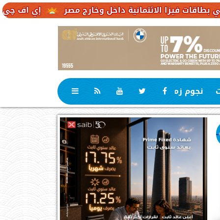
 الائتمانية داخل وخارج مصر
إي اف چي فاينانس تستع
ت
نجوم زمان
رياضة