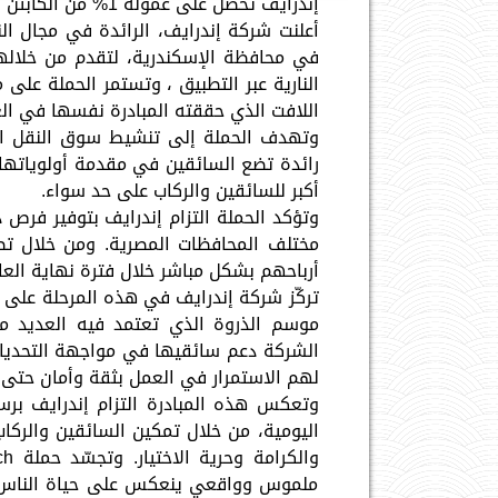
إندرايف تحصل على عمولة 1% من الكابتن في الإسكندرية
اللافت الذي حققته المبادرة نفسها في ال
وتهدف الحملة إلى تنشيط سوق النقل ال
رائدة تضع السائقين في مقدمة أولوياتها، 
أكبر للسائقين والركاب على حد سواء.
وتؤكد الحملة التزام إندرايف بتوفير فرص 
أرباحهم بشكل مباشر خلال فترة نهاية العا
تركّز شركة إندرايف في هذه المرحلة على 
موسم الذروة الذي تعتمد فيه العديد من
الشركة دعم سائقيها في مواجهة التحديات 
لهم الاستمرار في العمل بثقة وأمان حتى
وتعكس هذه المبادرة التزام إندرايف برسا
اليومية، من خلال تمكين السائقين والركا
ملموس وواقعي ينعكس على حياة الناس بش