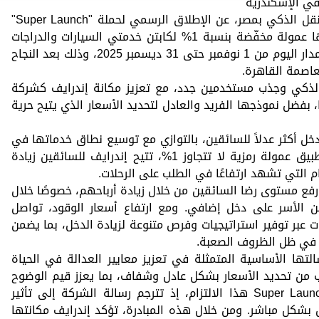
أعلنت شركة إندرايف، الرائدة في مجال النقل الذكي بمصر، عن الإطلاق الرسمي لحملة "Super Launch"
في محافظة الإسكندرية، لتقدم من خلالها عمولة مخفّضة بنسبة 1% لكابتن خدمتي السيارات والدراجات
النارية عبر التطبيق ، وتستمر الحملة على مدار اليوم من 1 نوفمبر حتى 31 ديسمبر 2025، وذلك بعد النجاح
عاصمة القاهرة.
ذكي وجذب مستخدمين جدد، مع تعزيز مكانة إندرايف كشركة
بفضل نموذجها الفريد والعادل لتحديد الأسعار الذي يتيح حرية
دخل أكثر عدلاً للسائقين، بالتوازي مع توسيع نطاق خدماتها في
مختلف المحافظات المصرية. ومن خلال تطبيق عمولة رمزية لا تتجاوز 1%، تتيح إندرايف للسائقين زيادة
م التي تشهد ارتفاعًا في الطلب على الرحلات.
رفع مستوى رضا السائقين من خلال زيادة أرباحهم، خصوصًا خلال
 الأسر على دخل إضافي. ومع ارتفاع أسعار الوقود، تواصل
عبر توفير استراتيجيات وفرص متنوعة لزيادة الدخل، بما يضمن
 في ظل الظروف الصعبة.
لتها الأساسية المتمثلة في تعزيز معايير العدالة في الحياة
ب من تحديد الأسعار بشكل عادل وشفاف، بما يعزز قيم الوضوح
والكرامة وحرية الاختيار. وتجسّد حملة Super Launch هذا الالتزام، إذ تترجم رسالة الشركة إلى تأثير
كل مباشر. ومن خلال هذه المبادرة، تؤكد إندرايف مكانتها