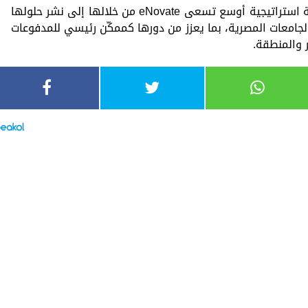
منتج “Rize ” هو الخطوة الأولى ضمن خطة استراتيجية أوسع تسعى eNovate من خلالها إلى نشر حلولها
امعات المصرية، بما يعزز من دورها كممكّن رئيسي للمدفوعات
 والمنطقة.