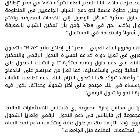
أما من جانب الشركاء التقنيين والماليين، فقد صرّحت ملاك البابا المدير العام لشركة Visa في مصر: “إطلاق
لول دفع رقمية آمنة وعصرية مثل Rize يمثل خطوة مهمة نحو دمج الشباب الجامعيين في المنظومة
يم حلول مبتكرة تسهّل الوصول إلى الخدمات المصرفية وتفتح
أمامهم آفاقًا جديدة للادخار وإدارة الأموال بذكاء. نحن في Visa نؤمن بأن تمكين الشباب بالمعرفة
ر شمولاً واستدامة في المستقبل.”
بدوره، قال احمد إسماعيل حسن، مدير منطقة وفروع البنك العربي – مصر:” إن إطلاق منتج “Rize” بالتعاون
ة البنك العربي في تعزيز دوره كداعم لمسيرة التحول الرقمي والتمكين
بنك على دعم حلول رقمية مبتكرة تتيح للشباب الحصول على
مالية بوعي واستقلالية، كما تعزز من قدرتهم على الاندماج
” وأضاف: “يؤكد هذا التعاون التزام البنك بدعم تطلعات الشباب
سهام في بناء مجتمع مالي أكثر شمولًا وحداثة، يكون فيه
رة النمو والتحول الرقمي”.
ئيس مجلس إدارة مجموعة إي فاينانس للاستثمارات المالية:
تجسيدًا لرؤية مجموعة إي فاينانس في دعم التحول الرقمي وتعزيز الشمول
شروع يؤكد التزامنا بتقديم حلول ذكية ومتكاملة تدعم نمط الحياة
ل المجتمعات المغلقة مثل الجامعات.”