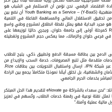
منصة استراتيجية متكاملة تعكس رؤية متقدمة لبناء جيل أكثر
لقيادة الاقتصاد الرقمي. نحن نؤمن أن الاستثمار في الشباب هو
استثمار في المستقبل، ونسعى من خلال منهجية (Y-BaaS) – Youth Banking as a Service أن نضع بين
من تحقيق الاستقلال المالي والمساهمة الفاعلة في التنمية
R في جامعة حلوان هو مجرد البداية فهو يمثل نقطة انطلاق لمشروع وطني واسع
الأثر.” وقد تم تسليم 64 ألف بطاقة Rize كمرحلة أولى إلى جامعة حلوان، ويجري حاليًا توزيعها على
حيث تشمل هذه المرحلة 22 كلية في فرعي حلوان والزمالك، مما يعكس حجم المشروع وتغطيته
 تقوم على الدمج بين بطاقة مسبقة الدفع وتطبيق ذكي، يتيح للطلاب
 خدمات متقدمة مثل تتبع المصروفات، خدمة السحب والإيداع من
أجهزة الصراف الآلي، استقبال التحويلات عبر شبكة IPN، ارسال واستقبال التحويلات بين بطاقات Rize.
 والشفافية، بل تخلق أيضًا نموذجًا متكاملاً يجمع بين الراحة
لمباشر بخدمات الحرم الجامعي.
وصرّح د. سيد قنديل رئيس جامعة حلوان قائلا: “نحن سعداء بالشراكة مع eNovate لتقديم هذا الحل المبتكر
داخل الحرم الجامعي. البطاقة الذكية Rize تمثل نقلة نوعية في رقمنة خدمات الطلاب، وتُسهم في تعزيز
ل مالية عملية وآمنة.”