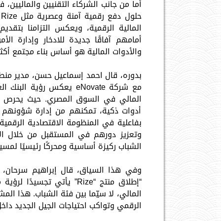
ح
المالية الرقمية، ويعكس التزامنا بتقد
والأدوات المالية هو أساس بناء مجتمع أكث
مع شركة eNovate يعكس رؤي
المالي في السوق المصري. حيث يحرص ال
أدوات ذكية، تمكنهم من إدارة شؤونهم ال
بفاعلية في المنظومة الاقتصادية الرقمية.
وتعزيز دورهم في المستقبل من خلال الإ
الشباب ركيزة أساسية ومحركًا رئيسيًا لمسي
وفي هذا السياق، قال إبراهيم سرحان، ر
“إطلاق منتج “Rize” يأتي 
المالي، لا سيّما بين فئة الشباب. هذا الم
الرقمي وتواكب احتياجات الجيل الجديد داخ