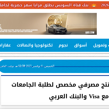
 قناة السويس يطلق مزايا سفر حصرية لحاملي بطاقات فيزا 
 وتمويل
أسواق
نجوم
تكنولوجيا واتصالات
عقارا
الخميس، 6 نوفمبر 2025
12:59 مـ
بتوقيت القاهرة
 أول منتج مصرفي مخصص لطلبة الجامعات
ك العربي