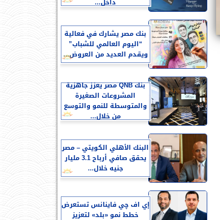
داخل...
بنك مصر يشارك في فعالية
“اليوم العالمي للشباب”
ويقدم العديد من العروض...
بنك QNB مصر يعزز جاهزية
المشروعات الصغيرة
والمتوسطة للنمو والتوسع
من خلال...
البنك الأهلي الكويتي – مصر
يحقق صافي أرباح 3.1 مليار
جنيه خلال...
إي اف چي فاينانس تستعرض
خطط نمو «بلد» لتعزيز