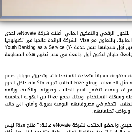
في خطوة استراتيجية جديدة ضمن رؤيتها للتحول الرقمي والتمكين المالي، أعلنت شركة eNovate، احدى
شركات مجموعة إي فاينانس للاستثمارات المالية، بالتعاون مع Visa الشركة الرائدة عالميا فى تكنولوجيا
المدفوعات الرقمية، والبنك العربي عن إطلاق أول منتجاتها ضمن خدمة Youth Banking as a Service (Y-
ج “Rize “، وذلك في جامعة حلوان لتكون أول جامعة في مصر تُطبق هذه المنظومة
مع بين بطاقة مدفوعة مسبقاً متعددة الاستخدامات، وتطبيق موبايل صمم
خصيصًا لفئة الشباب داخل مجتمعات مغلقة مثل الجامعات. ويمنح Rize الطلاب تجربة متكاملة داخل الحرم
عريف رسمية تتضمن اسم الطالب، وصورته، والكلية، ورقمه
الجامعي، إضافةّ إلى كونها وسيلة دفع آمنة وسهلة الاستخدام. وبذلك يجمع Rize بين الهوية الجامعية
لطلاب التحكم في مصروفاتهم اليومية بمرونة وأمان، الى جانب
 ويواكب تطلعاتهم.
من جهتها صرحت نشوى كامل، الرئيس التنفيذي والعضو المنتدب لشركة eNovate قائلة: ” منتج Rize ليس