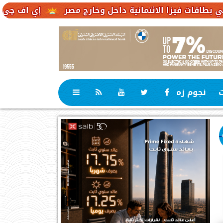
الائتمانية داخل وخارج مصر
إي اف چي فاينانس تستعر
ت
نجوم زمان
رياضة