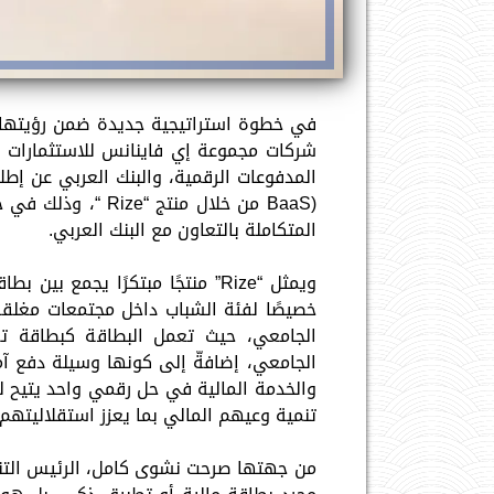
BaaS) من خلال منت
المتكاملة بالتعاون مع البنك العربي.
ويمثل “Rize” منتجًا مبتكرًا يج
الجامعي، حيث تعمل البطاقة كبطاقة ت
والخدمة المالية في حل رقمي واحد يتيح ل
تنمية وعيهم المالي بما يعزز استقلاليتهم