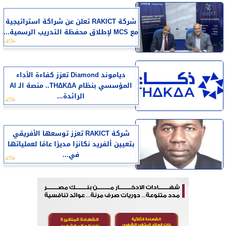
شركة RAKICT تعلن عن شراكة استراتيجية
مع MCS لإطلاق محفظة التدريب الرسمية...
دياموند Diamond تعزز كفاءة الأداء
المؤسسي بنظام THΔKΔA.. منصة الـ AI
الرائدة...
شركة RAKICT تعزز توسعها الأفريقي
بتعيين ألفريد نكانزا مديرًا عامًا لعملياتها
في...