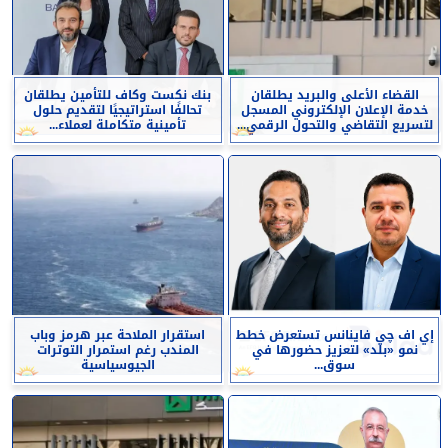
القضاء الأعلى والبريد يطلقان
بنك نكست وكاف للتأمين يطلقان
خدمة الإعلان الإلكتروني المسجل
تحالفًا استراتيجيًا لتقديم حلول
لتسريع التقاضي والتحول الرقمي...
تأمينية متكاملة لعملاء...
إي اف چي فاينانس تستعرض خطط
استقرار الملاحة عبر هرمز وباب
نمو «بلد» لتعزيز حضورها في
المندب رغم استمرار التوترات
سوق...
الجيوسياسية