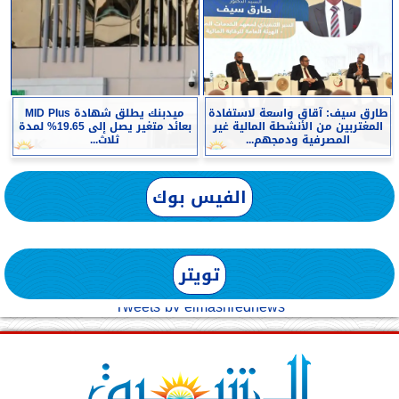
طارق سيف: آقاق واسعة لاستفادة
ميدبنك يطلق شهادة MID Plus
المغتربين من الأنشطة المالية غير
بعائد متغير يصل إلى 19.65% لمدة
المصرفية ودمجهم...
ثلاث...
الفيس بوك
تويتر
Tweets by elmashreqnews