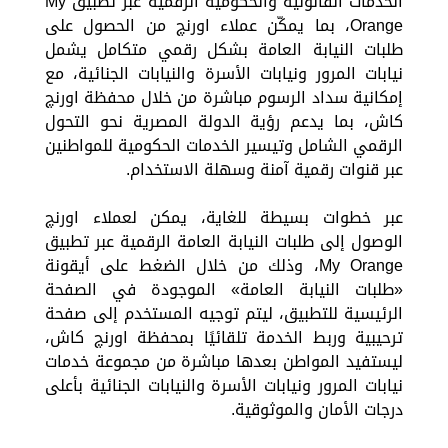
الخدمات القانونية والحكومية الرقمية عبر تطبيق My
Orange، بما يمكّن عملاء اورنچ من الحصول على
طلبات النيابة العامة بشكل رقمي متكامل يشمل
نيابات المرور ونيابات الأسرة والنيابات الجنائية، مع
إمكانية سداد الرسوم مباشرة من خلال محفظة اورنچ
كاش، بما يدعم رؤية الدولة المصرية نحو التحول
الرقمي الشامل وتيسير الخدمات الحكومية للمواطنين
عبر قنوات رقمية آمنة وسهلة الاستخدام.
عبر خطوات بسيطة للغاية، يمكن لعملاء اورنچ
الوصول إلى طلبات النيابة العامة الرقمية عبر تطبيق
My Orange، وذلك من خلال الضغط على أيقونة
«طلبات النيابة العامة» الموجودة في الصفحة
الرئيسية للتطبيق، ليتم توجيه المستخدم إلى صفحة
ترحيبية وربط الخدمة تلقائيًا بمحفظة اورنچ كاش،
ليستفيد المواطن بعدها مباشرة من مجموعة خدمات
نيابات المرور ونيابات الأسرة والنيابات الجنائية بأعلى
درجات الأمان والموثوقية.