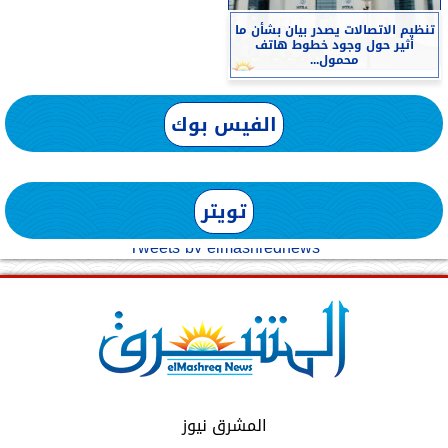
تنظيم الاتصالات يصدر بيان بشأن ما
أثير حول وجود خطوط هاتف
محمول...
الفيس بوك
تويتر
Tweets by elmashreqnews
المشرق نيوز