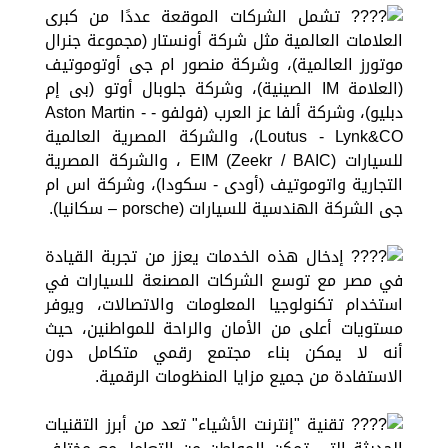
تشمل الشركات الموقعة عددًا من كبرى
العلامات العالمية مثل شركة أونستار (مجموعة جنرال
موتورز العالمية)، وشركة منصور ام جى أوتوموتيف
(العلامة IM الصينية)، وشركة جلوبال أوتو (بى إم
دبليو)، وشركة ألفا عز العرب (فولفو - Aston Martin -
Loutus - Lynk&CO)، والشركة المصرية العالمية
للسيارات EIM (Zeekr / BAIC) ، والشركة المصرية
التجارية واتوموتيف (أودى - سكودا)، وشركة اس ام
جى الشركة الهندسية للسيارات (porsche – سكانيا).
إدخال هذه الخدمات يعزز من تجربة القيادة
في مصر مع توسع الشركات المصنعة للسيارات في
استخدام تكنولوجيا المعلومات والاتصالات، ويوفر
مستويات أعلى من الأمان والراحة للمواطنين، حيث
أنه لا يمكن بناء مجتمع رقمي متكامل دون
الاستفادة من جميع مزايا المنظومات الرقمية.
تقنية "إنترنت الأشياء" تعد من أبرز التقنيات