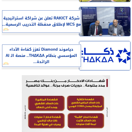
شركة RAKICT تعلن عن شراكة استراتيجية
مع MCS لإطلاق محفظة التدريب الرسمية...
دياموند Diamond تعزز كفاءة الأداء
المؤسسي بنظام THΔKΔA.. منصة الـ AI
الرائدة...