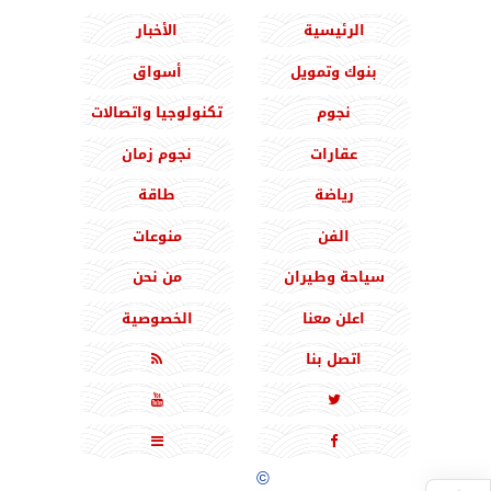
الرئيسية
الأخبار
بنوك وتمويل
أسواق
نجوم
تكنولوجيا واتصالات
عقارات
نجوم زمان
رياضة
طاقة
الفن
منوعات
سياحة وطيران
من نحن
اعلن معنا
الخصوصية
اتصل بنا





جميع الحقوق محفوظة
©
2020 - 2026 - المشرق نيوز