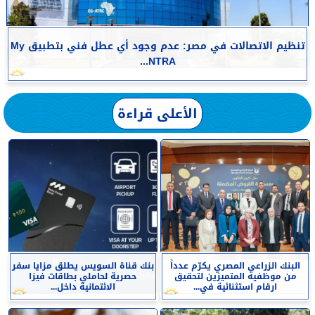
تنظيم الاتصالات في مصر: عدم وجود أي عطل فني بتطبيق My
NTRA...
الأعلى قراءة
البنك الزراعي المصري يكرّم عدداً
بنك قناة السويس يطلق مزايا سفر
من موظفيه المتميزين لتحقيق
حصرية لحاملي بطاقات فيزا
ارقام استثنائية في...
الائتمانية داخل...