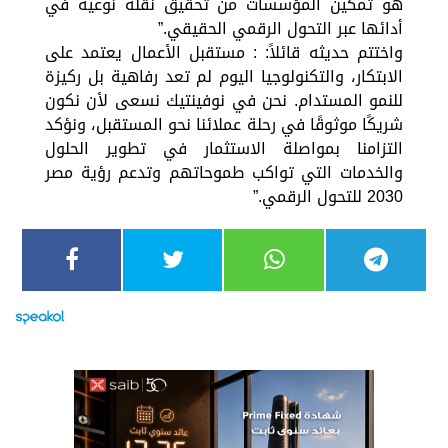
هو تمكين المؤسسات من تحقيق نقلة نوعية في
أدائها عبر التحول الرقمي الحقيقي.”
واختتم حديثه قائلاً: : مستقبل الأعمال يعتمد على
الابتكار، والتكنولوجيا اليوم لم تعد رفاهية بل ركيزة
للنمو المستدام. نحن في نوفينتيك نسعى لأن نكون
شريكًا موثوقًا في رحلة عملائنا نحو المستقبل، ونؤكد
التزامنا بمواصلة الاستثمار في تطوير الحلول
والخدمات التي تواكب طموحاتهم وتدعم رؤية مصر
2030 للتحول الرقمي.”