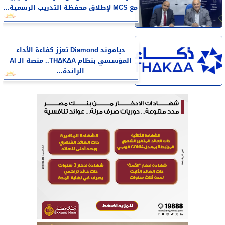
مع MCS لإطلاق محفظة التدريب الرسمية...
دياموند Diamond تعزز كفاءة الأداء
المؤسسي بنظام THΔKΔA.. منصة الـ AI
الرائدة...