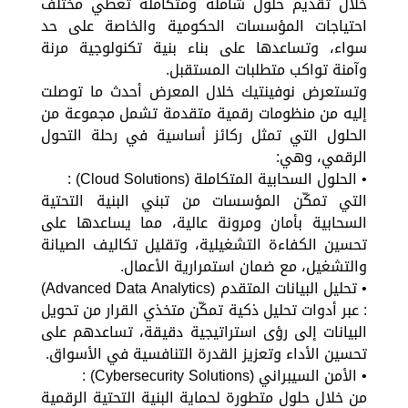
خلال تقديم حلول شاملة ومتكاملة تغطي مختلف
احتياجات المؤسسات الحكومية والخاصة على حد
سواء، وتساعدها على بناء بنية تكنولوجية مرنة
وآمنة تواكب متطلبات المستقبل.
وتستعرض نوفينتيك خلال المعرض أحدث ما توصلت
إليه من منظومات رقمية متقدمة تشمل مجموعة من
الحلول التي تمثل ركائز أساسية في رحلة التحول
الرقمي، وهي:
• الحلول السحابية المتكاملة (Cloud Solutions) :
التي تمكّن المؤسسات من تبني البنية التحتية
السحابية بأمان ومرونة عالية، مما يساعدها على
تحسين الكفاءة التشغيلية، وتقليل تكاليف الصيانة
والتشغيل، مع ضمان استمرارية الأعمال.
• تحليل البيانات المتقدم (Advanced Data Analytics)
: عبر أدوات تحليل ذكية تمكّن متخذي القرار من تحويل
البيانات إلى رؤى استراتيجية دقيقة، تساعدهم على
تحسين الأداء وتعزيز القدرة التنافسية في الأسواق.
• الأمن السيبراني (Cybersecurity Solutions) :
من خلال حلول متطورة لحماية البنية التحتية الرقمية