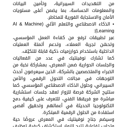
من التهديدات السيبرانية، وتأمين البيانات
والمعلومات الحساسة، بما يضمن أعلى مستويات
الأمان والاستجابة الفورية للمخاطر.
• الذكاء الاصطناعي والتعلم الآلي (AI & Machine
Learning):
عبر تطبيقات ترفع من كفاءة العمل المؤسسي،
وتحسّن تجربة العملاء، وتدعم أتمتة العمليات
الداخلية باستخدام خوارزميات ذكية قابلة للتكيّف.
كما تشارك نوفينتيك في عدد من الفعاليات
والجلسات الحوارية ضمن المعرض، بمشاركة نخبة من
الخبراء والمتخصصين بالشركة، الذين سيعرضون أحدث
التوجهات في مجالات التحول الرقمي، والأمن
السيبراني، وحلول الذكاء الاصطناعي المؤسسي. كما
ستتيح الشركة فرصة للزوار لعقد جلسات استشارية
مباشرة مع فريقها الفني، للتعرف على كيفية دمج
التكنولوجيا الحديثة في أعمالهم وتحقيق أقصى
استفادة من الحلول الرقمية المبتكرة.
وسيضم جناح نوفينتيك في المعرض عروضًا حية
وتجارب تفاعلية تتيح للزوار استكشاف كيفية توظيف