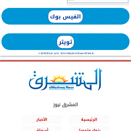
الفيس بوك
تويتر
Tweets by elmashreqnews
المشرق نيوز
الرئيسية
الأخبار
بنوك وتمويل
أسواق