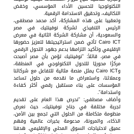
التكنولوجيا لتحسين الأداء المؤسسي، وخفض
التكاليف، وتحقيق الاستدامة الرقمية.
وتعقيبا على هذه المشاركة، أكد محمد مصطفى،
الرئيس التنفيذي لشركة نوفينتيك في مصر
والسعودية، أن مشاركة الشركة الثانية في معرض
Cairo ICT تأتي ضمن استراتيجيتها لتعزيز حضورها
الإقليمي وتأكيد التزامها بدعم جهود التحول الرقمي
في مصر، قائلاً: "نوفينتيك تؤمن بأن مصر أصبحت
مركزًا محوريًا للتحول التكنولوجي في المنطقة،
وCairo ICT يمثل منصة مثالية للتفاعل مع شركائنا
وعملائنا، واستعراض ما نقدمه من حلول تساعد
المؤسسات على بناء مستقبل رقمي أكثر كفاءة
واستدامة".
وأضاف مصطفى: "نحرص هذا العام على تقديم
تجربة مختلفة في جناح نوفينتيك، حيث نعرض
منظومة متكاملة من الحلول التي تجمع بين الأمن،
الذكاء، والمرونة، مدعومة بخبرات عالمية وفهم
عميق لاحتياجات السوق المحلي والإقليمي. هدفنا