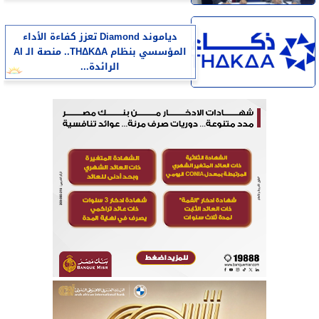
دياموند Diamond تعزز كفاءة الأداء
المؤسسي بنظام THΔKΔA.. منصة الـ AI
الرائدة...