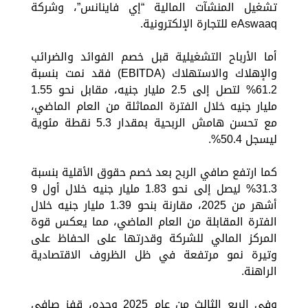
تشغيل المنشآت المالية “إي فاينانس”، وشركة
eAswaaq للتجارة الإلكترونية.
أما الأرباح التشغيلية قبل خصم الفوائد والضرائب
والإهلاك والاستهلاك (EBITDA) فقد نمت بنسبة
61.2% لتصل إلى 2.5 مليار جنيه، مقابل نحو 1.55
مليار جنيه خلال الفترة المماثلة من العام الماضي،
مع تحسن هامش الربحية بمقدار 5.3 نقطة مئوية
ليسجل 50.4%.
كما ارتفع صافي الربح بعد خصم حقوق الأقلية بنسبة
31.3% ليصل إلى نحو 1.83 مليار جنيه خلال أول 9
أشهر من 2025، مقارنة بنحو 1.39 مليار جنيه خلال
الفترة المقابلة من العام الماضي، مما يعكس قوة
المركز المالي للشركة وقدرتها على الحفاظ على
وتيرة نمو مرتفعة في ظل الظروف الاقتصادية
الراهنة.
وفي الربع الثالث من عام 2025 وحده، قفز صافي