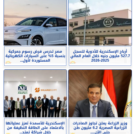
أرباح الإسكندرية للأدوية لتسجل
مصر تدرس فرض رسوم جمركية
527.7 مليون جنيه خلال العام المالي
بنسبة 5% على السيارات الكهربائية
2025-2026
المستوردة لأول...
وزير الزراعة يعلن تجاوز الصادرات
الإسكندرية للأسمدة تعزز عملياتها
الزراعية المصرية 6.2 مليون طن
بالاعتماد على الطاقة النظيفة من
حتى الآن.....
خلال شراكة تمتد...