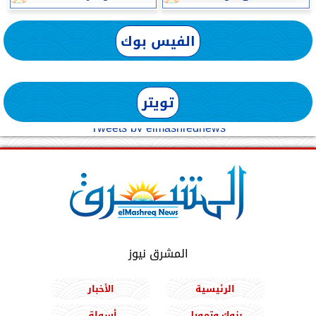
الفيس بوك
تويتر
Tweets by elmashreqnews
المشرق نيوز
الرئيسية
الأخبار
بنوك وتمويل
أسواق