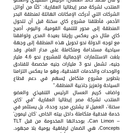
المنتدب لشركة مصر إيطاليا العقارية: "كنّا من أوائل
الشركات التي أدركت الإمكانات الهائلة لمنطقة البحر
الأحمر، فأطلقنا مشروع كاي سخنة قبل أن تتحول
المنطقة إلى محور للتنمية القومية. واليوم، أصبح
كاي مثال حي يعكس رؤيتنا بعيدة المدى وتوافقنا
مع توجه الدولة نحو تحويل هذه المنطقة إلى وجهة
سياحية مستدامة ومتكاملة على مدار العام. وقد
بلغت الاستثمارات الإجمالية للمشروع نحو 4.6 مليار
جنيه، تشمل نحو 3 مليارات جنيه مخصصة للفنادق
والوحدات والخدمات الفندقية، وهو ما يعكس التزامنا
بتطوير مشروع متكامل يُسهم في دعم قطاع
السياحة وتعزيز جاذبية المنطقة."
واضاف كريم العسال الرئيس التنفيذي والعضو
المنتدب لشركة مصر إيطاليا العقارية "في 'كاي
سخنة'، العميل لا يشتري مجرد وحدة، بل يستثمر في
خدمة فندقية متكاملة داخل بيته الخاص. 'كان ليمون'
– Can Limon، بوحداتها المخدومة من قبل TLT
Concepts، هي الضمان لرفاهية يومية بلا مجهود.