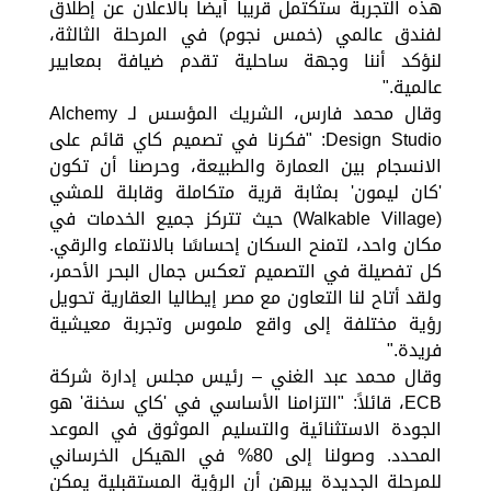
هذه التجربة ستكتمل قريباً أيضا بالاعلان عن إطلاق
لفندق عالمي (خمس نجوم) في المرحلة الثالثة،
لنؤكد أننا وجهة ساحلية تقدم ضيافة بمعايير
عالمية."
وقال محمد فارس، الشريك المؤسس لـ Alchemy
Design Studio: "فكرنا في تصميم كاي قائم على
الانسجام بين العمارة والطبيعة، وحرصنا أن تكون
'كان ليمون' بمثابة قرية متكاملة وقابلة للمشي
(Walkable Village) حيث تتركز جميع الخدمات في
مكان واحد، لتمنح السكان إحساسًا بالانتماء والرقي.
كل تفصيلة في التصميم تعكس جمال البحر الأحمر،
ولقد أتاح لنا التعاون مع مصر إيطاليا العقارية تحويل
رؤية مختلفة إلى واقع ملموس وتجربة معيشية
فريدة."
وقال محمد عبد الغني – رئيس مجلس إدارة شركة
ECB، قائلاً: "التزامنا الأساسي في 'كاي سخنة' هو
الجودة الاستثنائية والتسليم الموثوق في الموعد
المحدد. وصولنا إلى 80% في الهيكل الخرساني
للمرحلة الجديدة يبرهن أن الرؤية المستقبلية يمكن