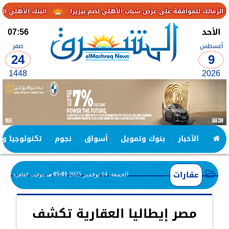
قة على عرض شباب الأهلي لضم بيزيرا
البنك الأهلي الكويتي – مصر يحقق صافي أرباح 3.1 مليار جني
الأحد
07:56
أغسطس
صفر
24
9
1448
2026
الأخبار
بنوك وتمويل
أسواق
نجوم
تكنولوجيا وا
عقارات
الجمعة، 14 نوفمبر 2025
05:01 مـ
بتوقيت القاهرة
مصر إيطاليا العقارية تكشف