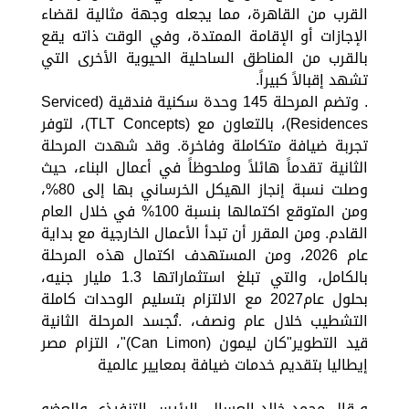
القرب من القاهرة، مما يجعله وجهة مثالية لقضاء
الإجازات أو الإقامة الممتدة، وفي الوقت ذاته يقع
بالقرب من المناطق الساحلية الحيوية الأخرى التي
تشهد إقبالاً كبيراً.
. وتضم المرحلة 145 وحدة سكنية فندقية (Serviced
Residences)، بالتعاون مع (TLT Concepts)، لتوفر
تجربة ضيافة متكاملة وفاخرة. وقد شهدت المرحلة
الثانية تقدماً هائلاً وملحوظاً في أعمال البناء، حيث
وصلت نسبة إنجاز الهيكل الخرساني بها إلى 80%،
ومن المتوقع اكتمالها بنسبة 100% في خلال العام
القادم. ومن المقرر أن تبدأ الأعمال الخارجية مع بداية
عام 2026، ومن المستهدف اكتمال هذه المرحلة
بالكامل، والتي تبلغ استثماراتها 1.3 مليار جنيه،
بحلول عام2027 مع الالتزام بتسليم الوحدات كاملة
التشطيب خلال عام ونصف، .تُجسد المرحلة الثانية
قيد التطوير"كان ليمون (Can Limon)"، التزام مصر
إيطاليا بتقديم خدمات ضيافة بمعايير عالمية
و قال محمد خالد العسال، الرئيس التنفيذي والعضو