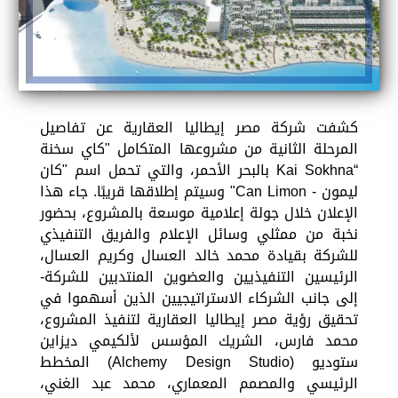
كشفت شركة مصر إيطاليا العقارية عن تفاصيل
المرحلة الثانية من مشروعها المتكامل "كاي سخنة
“Kai Sokhna بالبحر الأحمر، والتي تحمل اسم "كان
ليمون - Can Limon" وسيتم إطلاقها قريبًا. جاء هذا
الإعلان خلال جولة إعلامية موسعة بالمشروع، بحضور
نخبة من ممثلي وسائل الإعلام والفريق التنفيذي
للشركة بقيادة محمد خالد العسال وكريم العسال،
الرئيسين التنفيذيين والعضوين المنتدبين للشركة-
إلى جانب الشركاء الاستراتيجيين الذين أسهموا في
تحقيق رؤية مصر إيطاليا العقارية لتنفيذ المشروع،
محمد فارس، الشريك المؤسس لألكيمي ديزاين
ستوديو (Alchemy Design Studio) المخطط
الرئيسي والمصمم المعماري، محمد عبد الغني،