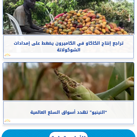
تراجع إنتاج الكاكاو في الكاميرون يضغط على إمدادات
الشوكولاتة
“النينيو” تهدد أسواق السلع العالمية