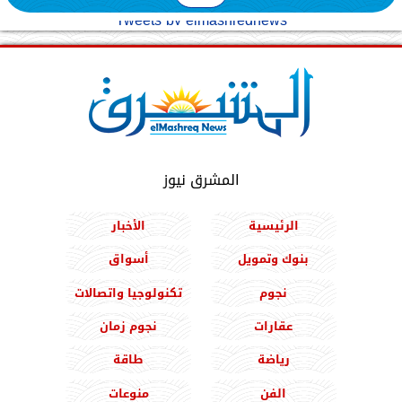
Tweets by elmashreqnews
المشرق نيوز
الرئيسية
الأخبار
بنوك وتمويل
أسواق
نجوم
تكنولوجيا واتصالات
عقارات
نجوم زمان
رياضة
طاقة
الفن
منوعات