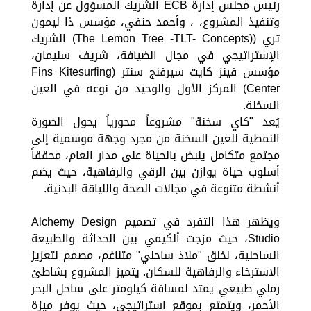
رئيس مجلس إدارة ECB الشريك المسؤول عن إدارة
وتنفيذ المشروع، ، وأحمد حنفي، مؤسس ذا ليمون
تري ((The Lemon Tree -TLT- Concepts) الشريك
الإستراتيجي في مجال الضيافة، شريف سليمان،
مؤسس فينز كايت سيرفنج سنتر (Fins Kitesurfing
Center) المركز الأول والوحيد من نوعه في العين
السخنة.
يُعد "كاي سخنة" مشروعاً محورياً يحول الصورة
النمطية للعين السخنة من مجرد وجهة موسمية إلى
مجتمع متكامل ينبض بالحياة على مدار العام، محققاً
أسلوب حياة يوازن بين الرقي والرفاهية، حيث يضم
أنشطة متنوعة في مجالات الصحة واللياقة البدنية.
ويظهر هذا التفرد في تصميم Alchemy Design
Studio، حيث مزجت ألكيمي بين الحداثة والطبيعة
الساحلية، لخلق "ملاذ ساحلي" متناغم، مصمم لتعزيز
الاسترخاء والرفاهية للسكان. يتميز المشروع بشاطئ
رملي طبيعي يمتد لمسافة كيلومتر على ساحل البحر
الأحمر، ويتمتع بموقع استراتيجي، حيث يوفر ميزة