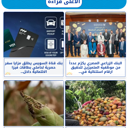
الأعلى قراءة
البنك الزراعي المصري يكرّم عدداً
بنك قناة السويس يطلق مزايا سفر
من موظفيه المتميزين لتحقيق
حصرية لحاملي بطاقات فيزا
ارقام استثنائية في...
الائتمانية داخل...