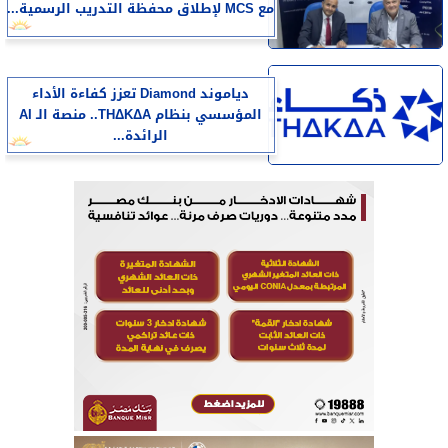
مع MCS لإطلاق محفظة التدريب الرسمية...
دياموند Diamond تعزز كفاءة الأداء
المؤسسي بنظام THΔKΔA.. منصة الـ AI
الرائدة...