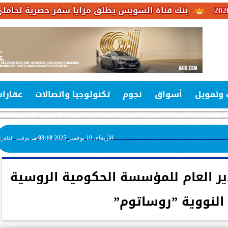
قناة السويس يطلق مزايا سفر حصرية لحاملي بطاقات فيزا ا
 وتمويل
أسواق
نجوم
تكنولوجيا واتصالات
عقارا
الأربعاء، 19 نوفمبر 2025
03:10 مـ
بتوقيت القاهرة
ير العام للمؤسسة الحكومية الروسية
النووية ”روساتوم”