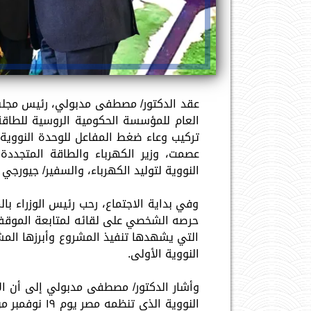
عقد الدكتور/ مصطفى مدبولي، رئيس مجلس ا
العام للمؤسسة الحكومية الروسية للطاقة 
تركيب وعاء ضغط المفاعل للوحدة النووية
عصمت، وزير الكهرباء والطاقة المتجدد
النووية لتوليد الكهرباء، والسفير/ جيورجي
وفي بداية الاجتماع، رحب رئيس الوزراء با
حرصه الشخصي على لقائه لمتابعة الموقف 
التي يشهدها تنفيذ المشروع وأبرزها المش
النووية الأولى.
وأشار الدكتور/ مصطفى مدبولي إلى أن الا
النووية الذي 