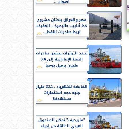
أسوان...
مصر والعراق يبحثان مشروع
خط أنابيب «البصرة – العقبة»
لربط صادرات النفط...
تجدد التوترات يخفض صادرات
النفط الإماراتية إلى 3.4
مليون برميل يومياً
القابضة للكهرباء : 23,1 مليار
جنيه حجم استثمارات
مستهدفة
”ماريديف” تمكن الصندوق
العربي للطاقة من إجراء