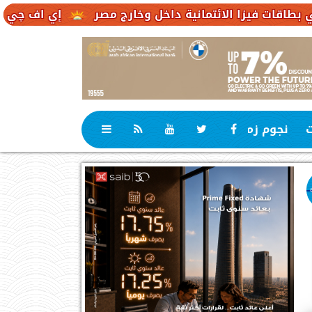
لائتمانية داخل وخارج مصر
إي اف چي فاينانس تستعرض
ت
نجوم زمان
رياضة