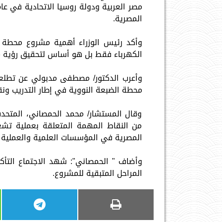
المصرية.
وأكد رئيس الوزراء أهمية مشروع محطة الض
الكهرباء فقط بل هو أساس لتحقيق رؤية مصر ۲۰۳۰ وأهدافها التنموية خلال السنوات 
وأعرب الدكتور/ مصطفى مدبولي عن تطلعه
محطة الضبعة النووية في إطار التدريب ونقل
وقال المستشار/ محمد الحمصاني، المتحدث
من النقاط المهمة المتعلقة بعملية تشغي
المصرية في المؤسسات العلمية والعملية 
وأضاف " الحمصاني": شهد الاجتماع التأ
المراحل المتبقية للمشروع.