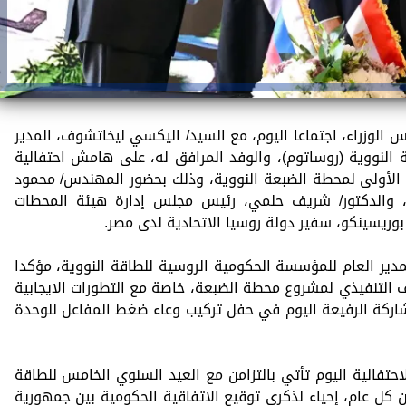
لوزراء، اجتماعا اليوم، مع السيد/ اليكسي ليخاتشوف، المدير
النووية (روساتوم)، والوفد المرافق له، على هامش احتفالية
 الأولى لمحطة الضبعة النووية، وذلك بحضور المهندس/ محمود
ة، والدكتور/ شريف حلمي، رئيس مجلس إدارة هيئة المحطات
 بوريسينكو، سفير دولة روسيا الاتحادية لدى مصر.
لمدير العام للمؤسسة الحكومية الروسية للطاقة النووية، مؤكدا
التنفيذي لمشروع محطة الضبعة، خاصة مع التطورات الايجابية
اركة الرفيعة اليوم في حفل تركيب وعاء ضغط المفاعل للوحدة
حتفالية اليوم تأتي بالتزامن مع العيد السنوي الخامس للطاقة
تنظمه مصر يوم ۱۹ نوفمبر من كل عام، إحياء لذكرى توقيع الاتفاقية الحكومية بين جمهورية