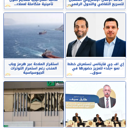
لتسريع التقاضي والتحول الرقمي...
تأمينية متكاملة لعملاء...
إي اف چي فاينانس تستعرض خطط
استقرار الملاحة عبر هرمز وباب
نمو «بلد» لتعزيز حضورها في
المندب رغم استمرار التوترات
سوق...
الجيوسياسية