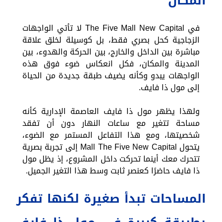
المكان
في The Five Mall New Capital لا تأتي الواجهات
الزجاجية كحل بصري فقط، بل كوسيلة لخلق علاقة
مباشرة بين الداخل والخارج، بين الحركة والهدوء، بين
المدينة والمكان، فكل انعكاس ضوء فوق هذه
الواجهات يبدو وكأنه يضيف طبقة جديدة من الحياة
إلى مول ذا فايف.
ولهذا يظهر مول ذا فايف العاصمة الإدارية كأنه
مساحة تتغير مع ساعات النهار دون أن تفقد
شخصيتها، ومع هذا التفاعل المستمر مع الضوء،
يتحول Mall The Five New Capital إلى تجربة بصرية
تتحرك معك أينما تحركت داخل المشروع، إذ يظل مول
ذا فايف حاضرًا كعنصر ثابت وسط هذا التغير الجميل.
المساحات تبدأ صغيرة لكنها تفكر