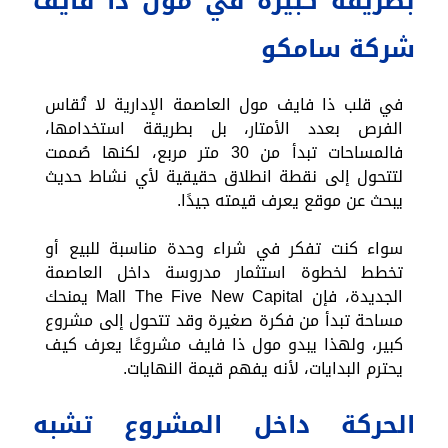
بطريقة كبيرة في مول ذا فايف
شركة سامكو
في قلب ذا فايف مول العاصمة الإدارية لا تُقاس
الفرص بعدد الأمتار، بل بطريقة استخدامها،
فالمساحات تبدأ من 30 متر مربع، لكنها صُممت
لتتحول إلى نقطة انطلاق حقيقية لأي نشاط حديث
يبحث عن موقع يعرف قيمته جيدًا.
سواء كنت تفكر في شراء وحدة مناسبة للبيع أو
تخطط لخطوة استثمار مدروسة داخل العاصمة
الجديدة، فإن Mall The Five New Capital يمنحك
مساحة تبدأ من فكرة صغيرة وقد تتحول إلى مشروع
كبير، ولهذا يبدو مول ذا فايف مشروعًا يعرف كيف
يحترم البدايات، لأنه يفهم قيمة النهايات.
الحركة داخل المشروع تشبه