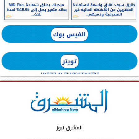
طارق سيف: آقاق واسعة لاستفادة
ميدبنك يطلق شهادة MID Plus
المغتربين من الأنشطة المالية غير
بعائد متغير يصل إلى 19.65% لمدة
المصرفية ودمجهم...
ثلاث...
الفيس بوك
تويتر
Tweets by elmashreqnews
المشرق نيوز