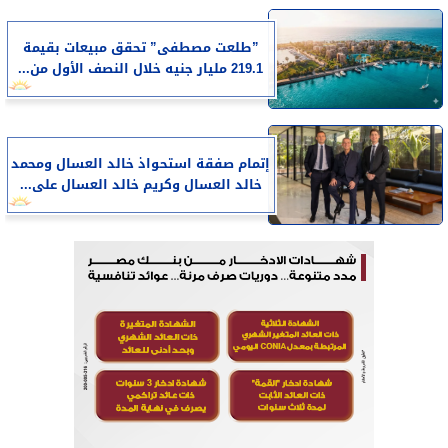
​”طلعت مصطفى” تحقق مبيعات بقيمة
219.1 مليار جنيه خلال النصف الأول من...
إتمام صفقة استحواذ خالد العسال ومحمد
خالد العسال وكريم خالد العسال على...