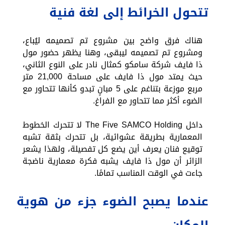
تتحول الخرائط إلى لغة فنية
هناك فرق واضح بين مشروع تم تصميمه ليُباع،
ومشروع تم تصميمه ليبقى، وهنا يظهر حضور مول
ذا فايف شركة سامكو كمثال نادر على النوع الثاني،
حيث يمتد مول ذا فايف على مساحة 21,000 متر
مربع موزعة بتناغم على 5 مبانٍ تبدو كأنها تتحاور مع
الضوء أكثر مما تتحاور مع الفراغ.
داخل The Five SAMCO Holding لا تتحرك الخطوط
المعمارية بطريقة عشوائية، بل تتحرك بثقة تشبه
توقيع فنان يعرف أين يضع كل تفصيلة، ولهذا يشعر
الزائر أن مول ذا فايف يشبه فكرة معمارية ناضجة
جاءت في الوقت المناسب تمامًا.
عندما يصبح الضوء جزء من هوية