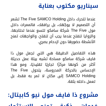
سيناريو مكتوب بعناية
عندما تتحرك داخل The Five SAMCO Holding تشعر
أن التصميم لا يوجّهك، بل يرافقك، فالممرات داخل
مول The Five شركة سامكو تتسع عندما تحتاجها،
والزوايا تنفتح عندما يجب أن تنفتح، والواجهات تمنح
الأنشطة حضورها دون ازدحام بصري.
هذه التفاصيل الدقيقة هي التي تجعل مول ذا
فايف شركة سامكو مساحة تشبه بيئة عمل حديثة
أكثر من كونها مركزًا تجاريًا تقليديًا، ومع هذا
الإحساس بالحركة المدروسة، يتحول The Five
SAMCO Holding إلى مكان لا تمر به فقط، بل
تعمل داخله بثقة.
مشروع ذا فايف مول نيو كابيتال: