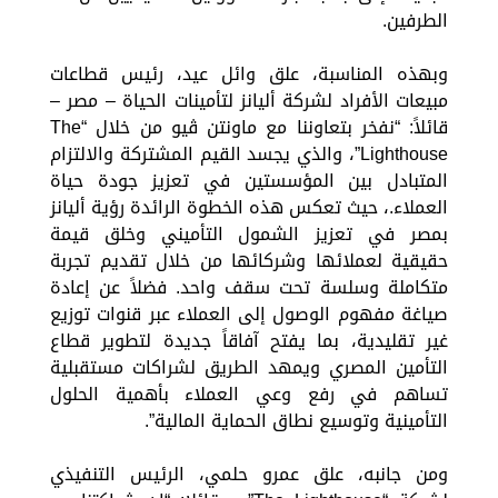
الطرفين.
وبهذه المناسبة، علق وائل عيد، رئيس قطاعات
مبيعات الأفراد لشركة أليانز لتأمينات الحياة – مصر –
قائلاً: “نفخر بتعاوننا مع ماونتن ڤيو من خلال “The
Lighthouse”، والذي يجسد القيم المشتركة والالتزام
المتبادل بين المؤسستين في تعزيز جودة حياة
العملاء.، حيث تعكس هذه الخطوة الرائدة رؤية أليانز
بمصر في تعزيز الشمول التأميني وخلق قيمة
حقيقية لعملائها وشركائها من خلال تقديم تجربة
متكاملة وسلسة تحت سقف واحد. فضلاً عن إعادة
صياغة مفهوم الوصول إلى العملاء عبر قنوات توزيع
غير تقليدية، بما يفتح آفاقاً جديدة لتطوير قطاع
التأمين المصري ويمهد الطريق لشراكات مستقبلية
تساهم في رفع وعي العملاء بأهمية الحلول
التأمينية وتوسيع نطاق الحماية المالية”.
ومن جانبه، علق عمرو حلمي، الرئيس التنفيذي