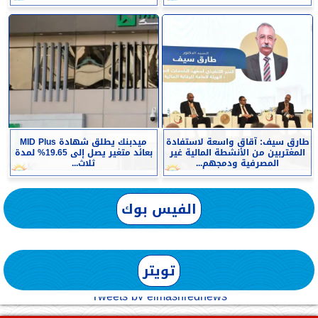
طارق سيف: آقاق واسعة لاستفادة
ميدبنك يطلق شهادة MID Plus
المغتربين من الأنشطة المالية غير
بعائد متغير يصل إلى 19.65% لمدة
المصرفية ودمجهم...
ثلاث...
الفيس بوك
تويتر
Tweets by elmashreqnews