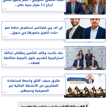
البنك الأهلي الكويتي – مصر يحقق صافي
أرباح 3.1 مليار جنيه خلال...
إي اف چي فاينانس تستعرض خطط نمو
«بلد» لتعزيز حضورها في سوق...
بنك نكست وكاف للتأمين يطلقان تحالفًا
استراتيجيًا لتقديم حلول تأمينية متكاملة
لعملاء...
طارق سيف: آقاق واسعة لاستفادة
المغتربين من الأنشطة المالية غير
المصرفية ودمجهم...