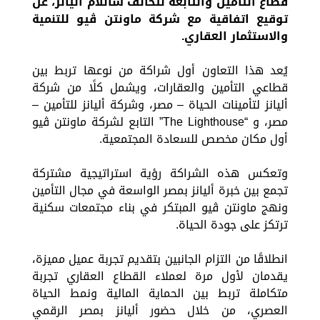
قطاع التأمين والتابعة لتحالف سانلام أليانز، عن
توقيع اتفاقية مع شركة ماونتن ڤيو للتنمية
والاستثمار العقاري.
يُعد هذا التعاون أول شراكة من نوعها تربط بين
قطاعي التأمين والعقارات، ويشمل كلًا من شركة
أليانز لتأمينات الحياة – مصر، وشركة أليانز للتأمين –
مصر، و “The Lighthouse” التابع لشركة ماونتن ڤيو
أول مكان مخصص للسعادة المجتمعية.
وتعكس هذه الشراكة رؤية استراتيجية مشتركة
تجمع بين خبرة أليانز بمصر الواسعة في مجال التأمين
ونهج ماونتن ڤيو المبتكر في بناء مجتمعات سكنية
ترتكز على جودة الحياة.
انطلاقًا من التزام الجانبين بتقديم تجربة عميل مميزة،
يقدمان لأول مرة لعملاء القطاع العقاري تجربة
متكاملة تربط بين الحماية المالية ونمط الحياة
العصري، من خلال حضور أليانز بمصر الرقمي