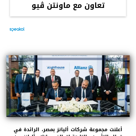
تعاون مع ماونتن ڤيو
أعلنت مجموعة شركات أليانز بمصر، الرائدة في