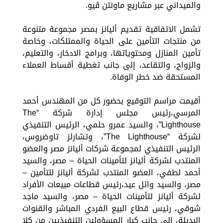
والميداني عبر مشاريع ماونتن ڤيو.
تشمل الاتفاقية تقديم أليانز بمصر مجموعة متنوعة
من منتجات التأمين على الحياة والممتلكات، وخاصة
تأمين المنازل ومحتوياتها، وبرامج الادخار، والتعليم،
والزواج، والتقاعد، إلى جانب تغطية أقساط العملاء
المستحقة ضد خطر الوفاة.
أقيمت مراسم التوقيع بحضور كل من المهندس أحمد
المرسي،رئيس مجلس إدارة شركة “The
Lighthouse”، والسيد عمرو حلمي، الرئيس التنفيذي
لشركة “The Lighthouse”، وتشارلز تاوضروس،
الرئيس التنفيذي لمجموعة شركات أليانز مصر والعضو
المنتدب لشركة أليانز لتأمينات الحياة – مصر، والسيد
أحمد لطفي، العضو المنتدب لشركة أليانز للتأمين –
مصر، والسيد وائل عيد،رئيس قطاعات مبيعات الأفراد
لشركة أليانز لتأمينات الحياة – مصر، والسيد ماجد
شوقي، رئيس قطاع البيع الفردي المباشر والقنوات
البديلة، إلى جانب كبار المسؤولين التنفيذيين من كلا