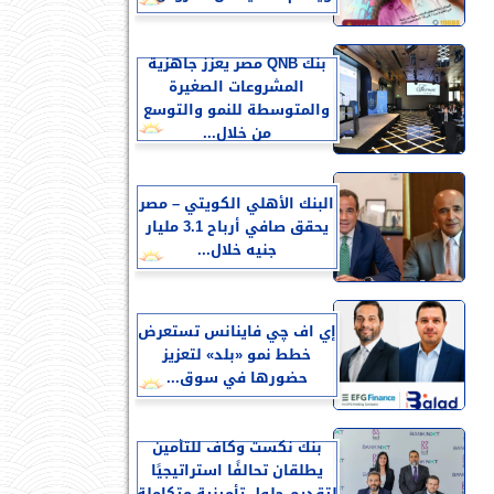
بنك QNB مصر يعزز جاهزية
المشروعات الصغيرة
والمتوسطة للنمو والتوسع
من خلال...
البنك الأهلي الكويتي – مصر
يحقق صافي أرباح 3.1 مليار
جنيه خلال...
إي اف چي فاينانس تستعرض
خطط نمو «بلد» لتعزيز
حضورها في سوق...
بنك نكست وكاف للتأمين
يطلقان تحالفًا استراتيجيًا