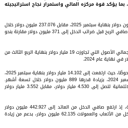
 بما يؤكد قوة مركزه المالي واستمرار نجاح استراتيجيته
وارتفع صافي أرباح البنك إلى 255.370 مليون دولار بنهاية سبتمبر 2025، مقابل 237.076 مليون دولار خلال
نفس الفترة من العام الماضي. كما ارتفع صافي الربح قبل ضرائب الدخل إلى 371 مليون دولار مقارنة بنحو
وأظهرت القوائم المالية نموًا واضحًا في إجمالي الأصول التي تجاوزت 19 مليار دولار بنهاية الربع الثالث من
كما شهدت محفظة ودائع العملاء نموًا ملحوظًا، حيث ارتفعت إلى 14.102 مليار دولار بنهاية سبتمبر 2025،
مقابل 13.213 مليار دولار في نهاية ديسمبر 2024، بزيادة قدرها 889 مليون دولار خلال تسعة أشهر.
وارتفعت محفظة القروض والتسهيلات الائتمانية لتصل إلى 4.530 مليار دولار، مقابل 3.552 مليار دولار
وسجل البنك نموًا في الإيرادات التشغيلية، إذ ارتفع صافي الدخل من العائد إلى 442.927 مليون دولار
بنهاية سبتمبر 2025، بينما بلغ صافي الدخل من الأتعاب والعمولات 62.135 مليون دولار، بدعم من زيادة