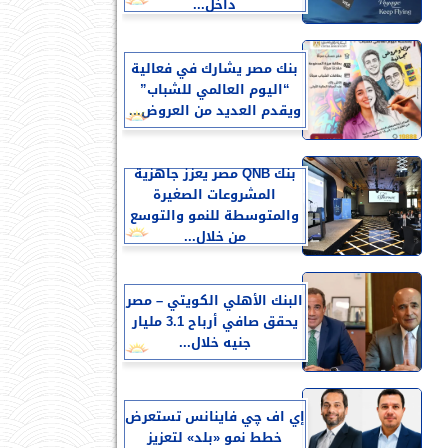
داخل...
بنك مصر يشارك في فعالية
“اليوم العالمي للشباب”
ويقدم العديد من العروض...
بنك QNB مصر يعزز جاهزية
المشروعات الصغيرة
والمتوسطة للنمو والتوسع
من خلال...
البنك الأهلي الكويتي – مصر
يحقق صافي أرباح 3.1 مليار
جنيه خلال...
إي اف چي فاينانس تستعرض
خطط نمو «بلد» لتعزيز