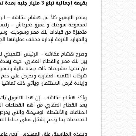
بقيمة إجمالية تبلغ 3 مليار جنيه بمدة تصل الي أربعة سنوات.
وحضر التوقيع كلاً من هشام عكاشه – الرئ
لمجموعة سوديك و عمرو دمرداش – رئيس ق
متميزة من قيادات بنك مصر وسوديك، وسيمن
والموارد اللازمة لإدارة مختلف عملياتها الجا
وصرح هشام عكاشه – الرئيس التنفيذي لبنك
بين بنك مصر والقطاع العقاري، حيث يهدف 
من تنفيذ مشروعات ذات جودة عالية وتوفير
شركات التنمية العقارية ويحرص على دعم 
وزيادة فرص الاستثمار، ويأتي ذلك تماشيا مع
وأكد هشام عكاشه – إن هذا التمويل يأتي
يعد القطاع العقاري من أهم القطاعات ال
الصناعات والأنشطة الوسيطة والتي يحرص
التخصصات بما يخدم بشكل عملي خطط التنم
وبهذه المناسبة، علق المهندس أيمن عامر قا