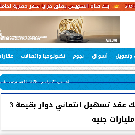
 قناة السويس يطلق مزايا سفر حصرية لحاملي بطاقات فيزا 
 وتمويل
أسواق
نجوم
تكنولوجيا واتصالات
عقارا
الخميس، 27 نوفمبر 2025
10:45 صـ
بتوقيت القاهرة
بنك مصر يوقع مع سوديك عقد تسهيل ائتماني دوار بقيمة 3
مليارات جنيه