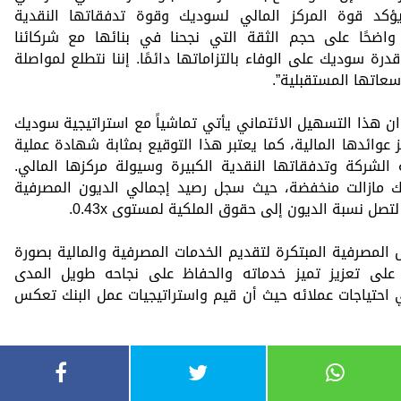
يؤكد قوة المركز المالي لسوديك وقوة تدفقاتها النقدية
ا واضحًا على حجم الثقة التي نجحنا في بنائها مع شركائنا
ة سوديك على الوفاء بالتزاماتها دائمًا. إننا نتطلع لمواصلة
عاتها المستقبلية”.
ان هذا التسهيل الائتماني يأتي تماشياً مع استراتيجية سوديك
ز عوائدها المالية، كما يعتبر هذا التوقيع بمثابة شهادة عملية
 الشركة وتدفقاتها النقدية الكبيرة وسيولة مركزها المالي.
ديك مازالت منخفضة، حيث سجل رصيد إجمالي الديون المصرفية
المصرفية المبتكرة لتقديم الخدمات المصرفية والمالية بصورة
 على تعزيز تميز خدماته والحفاظ على نجاحه طويل المدى
 احتياجات عملائه حيث أن قيم واستراتيجيات عمل البنك تعكس