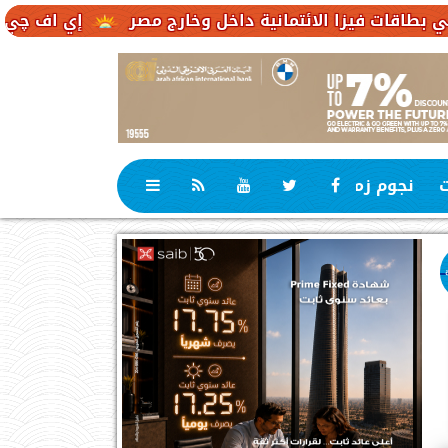
الائتمانية داخل وخارج مصر
إي اف چي فاينانس تستعر
ت
نجوم زمان
رياضة