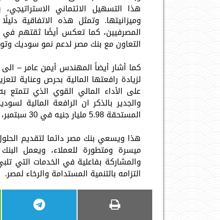
هذا التسهيل الائتماني الاستراتيجي، 
وميزانيتها. وتمثل هذه الاتفاقية دليلً
المصرفيين، كما تعكس أيضًا ثقتهم في قدر
التعاون مع بنك مصر لدعم نمو سوديك وتوس
كما أشار أيضاً المهندس أيمن عامر – الى 
لزيادة رافعتها المالية بحرص وعناية لتعزي
على الأداء المالي القوي الذي تتمتع به
والجدير بالذكر ان الرافعة المالية لسو
المستحقة 5.98 مليار جنيه في 30 سبتمبر، لتصل نسبة الديون إلى حقوق الملكية لمستوى 0.43x.
هذا ويسعي بنك مصر دائما لتقديم الحلول 
ميسرة ومتطورة للعملاء، ويعمل البنك
والمشاركة بفاعلية في الخدمات التي تلبي
التزامه بالتنمية المستدامة والرخاء لمصر.