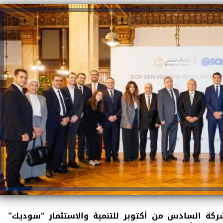
كة السادس من أكتوبر للتنمية والاستثمار “سوديك”