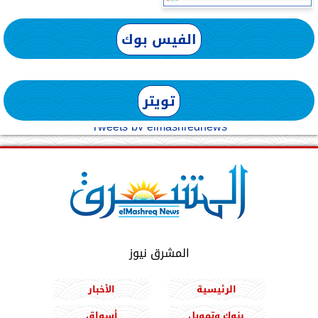
الفيس بوك
تويتر
Tweets by elmashreqnews
المشرق نيوز
الرئيسية
الأخبار
بنوك وتمويل
أسواق