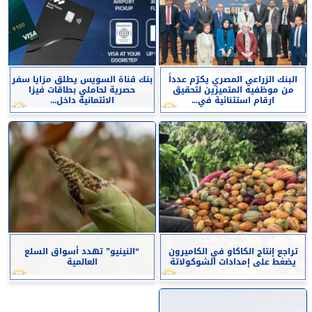
البنك الزراعي المصري يكرّم عدداً
بنك قناة السويس يطلق مزايا سفر
من موظفيه المتميزين لتحقيق
حصرية لحاملي بطاقات فيزا
ارقام استثنائية في...
الائتمانية داخل...
تراجع إنتاج الكاكاو في الكاميرون
“النينيو” تهدد أسواق السلع
يضغط على إمدادات الشوكولاتة
العالمية