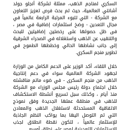
السكري لمناجم الذهب، ممثلة لشركة أنجلو جولد
أشانتي العالمية، حيث تم بحث فرص تعزيز التعاون
مع الشركة - التي تتبوء المرتبة الرابعة عالمياً في
مجال التعدين - وضخ استثمارات إضافية في مصر ،
فى ظل حصولها على رخصتين إضافيتين للبحث
والتنقيب عن الذهب واستغلاله في الصحراء الشرقية
إلى جانب نشاطها الحالي وخططها الطموح في
تطوير منجم السكري.
خلال اللقاء، أكد الوزير على الدعم الكامل من الوزارة
لجهود الشركة العالمية سواء في دعم إنتاجية
الذهب من منجم السكرى - في ضوء ماتم مناقشته
خلال اجتماع دولة رئيس مجلس الوزراء مع الشركة
منذ أيام ، وكذلك سبل تسريع أنشطة الاستكشاف
للذهب في منطقة عملها الجديدة وفق نموذج
الاتفاقية المستحدثة لاستغلال الذهب والمعادن
التي تم التوصل اليها بما يواكب النظم الجاذبة
للإستثمار عالمياً ، لتكون نقطة انطلاق لجذب
الاستثمارات التعدينية لمصر على نطاق أوسع.