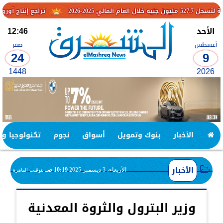
تراجع إنتاج أوروبا والتوترات 
الأحد
12:46
أغسطس
صفر
24
9
1448
2026
الأخبار
بنوك وتمويل
أسواق
نجوم
تكنولوجيا وا
الأخبار
الأربعاء، 3 ديسمبر 2025
10:19 صـ
بتوقيت القاهرة
وزير البترول والثروة المعدنية