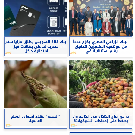
البنك الزراعي المصري يكرّم عدداً
بنك قناة السويس يطلق مزايا سفر
من موظفيه المتميزين لتحقيق
حصرية لحاملي بطاقات فيزا
ارقام استثنائية في...
الائتمانية داخل...
تراجع إنتاج الكاكاو في الكاميرون
“النينيو” تهدد أسواق السلع
يضغط على إمدادات الشوكولاتة
العالمية