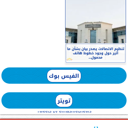
تنظيم الاتصالات يصدر بيان بشأن ما
أثير حول وجود خطوط هاتف
محمول...
الفيس بوك
تويتر
Tweets by elmashreqnews