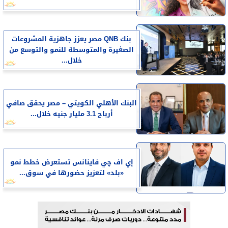
بنك QNB مصر يعزز جاهزية المشروعات
الصغيرة والمتوسطة للنمو والتوسع من
خلال...
البنك الأهلي الكويتي – مصر يحقق صافي
أرباح 3.1 مليار جنيه خلال...
إي اف چي فاينانس تستعرض خطط نمو
«بلد» لتعزيز حضورها في سوق...