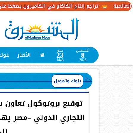
تراجع إنتاج الكاكاو في الكاميرون يضغط على إمدادات الش
أغسطس
صفر
23
8
الأخبار
بنوك
1448
2026
بنوك وتمويل
توقيع بروتوكول تعاون ب
التجاري الدولي –مصر يهد
إلى 12 مل