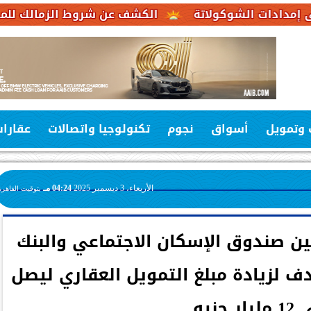
وكولاتة
الكشف عن شروط الزمالك للموافقة على عرض
 وتمويل
أسواق
نجوم
تكنولوجيا واتصالات
عقارا
الأربعاء، 3 ديسمبر 2025
04:24 مـ
بتوقيت القاهرة
ين صندوق الإسكان الاجتماعي والبنك
ف لزيادة مبلغ التمويل العقاري ليصل
يار جنيه