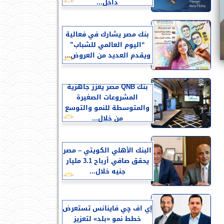
داخل...
بنك مصر يشارك في فعالية
“اليوم العالمي للشباب”
ويقدم العديد من العروض...
بنك QNB مصر يعزز جاهزية
المشروعات الصغيرة
والمتوسطة للنمو والتوسع
من خلال...
البنك الأهلي الكويتي – مصر
يحقق صافي أرباح 3.1 مليار
جنيه خلال...
إي اف چي فاينانس تستعرض
خطط نمو «بلد» لتعزيز