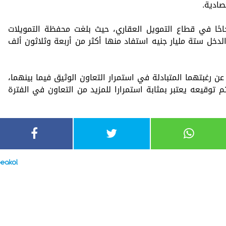
صادية.
ًا في قطاع التمويل العقاري، حيث بلغت محفظة التمويلات
خل ستة مليار جنيه استفاد منها أكثر من أربعة وثلاثون ألف
ن رغبتهما المتبادلة في استمرار التعاون الوثيق فيما بينهما،
 توقيعه يعتبر بمثابة استمرارا للمزيد من التعاون في الفترة