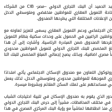
وعقب توقيع البروتوكول، أوضحت مي عبد الحميد أن البنك التجاري الدولي –مصر- CIB من الشركاء
تاحة التمويل العقاري للمواطنين منخفضي ومتوسطي الدخل
لإعلانات المختلفة التي يطرحها الصندوق.
ن الاجتماعي ودعم التمويل العقاري يسعى لتعزيز تعاونه مع
واطنين الراغبين في الحصول على وحدات سكنية بنظام التمويل
طرحها الصندوق ضمن المبادرة الرئاسية. وأشارت إلى أن هذا
لغ المخصص للبنك التجاري الدولي لتمويل المواطنين محدودي
مصري اضافية، وبذلك يصبح إجمالي المبلغ المخصص للبنك اثنا
وتوكول التعاون مع صندوق الإسكان الاجتماعي يأتي امتدادًا
قاري الموجهة للمواطنين محدودي ومتوسطي الدخل، لذلك يعمل
في مساعدتهم على تملك السكن الملائم وبشروط ميسرة.
لدور الذي يقوم به صندوق الإسكان في تلبية احتياجات الشباب
ي مختلف المحافظات، مشيراً إلى حرص البنك التجاري الدولي
العقاري منذ انطلاقها تماشياً مع رؤية البنك المركزي المصري في هذا