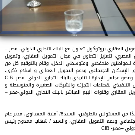
يل العقاري بروتوكول تعاون مع البنك التجاري الدولي- مصر –
وق المصري، لتعزيز التعاون في مجال التمويل العقاري، وتمويل
فة للمواطنين منخفضي ومتوسطي الدخل، وقام بالتوقيع كل من
ق الإسكان الاجتماعي ودعم التمويل العقاري و اسلام ذكرى،
الرئيس المالي للمجموعة ولقطاع العمليات وعضو مجلس الإدارة التنفيذي بالبنك التجاري الدولي -مصر- CIB
يس التنفيذي لقطاعات التجزئة والشركات الصغيرة والمتوسطة و
 العقاري وقنوات البيع المباشر بالبنك التجاري الدولي-مصر –
ا من المسئولين بالطرفين، السيدة/ أمنية المعداوى، مدير عام
لاجتماعي ودعم التمويل العقاري، والسيد / شهاب ممدوح رئيس
لي –مصر- CIB