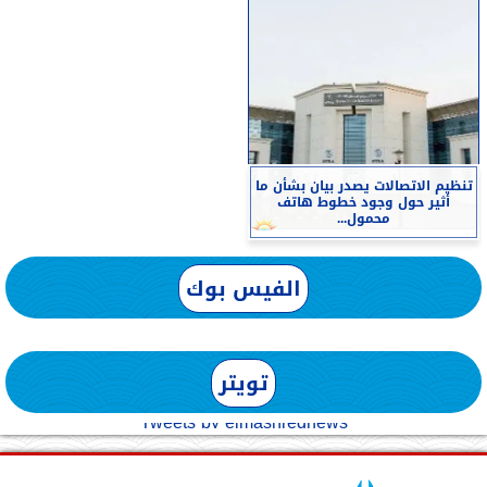
تنظيم الاتصالات يصدر بيان بشأن ما
أثير حول وجود خطوط هاتف
محمول...
الفيس بوك
تويتر
Tweets by elmashreqnews