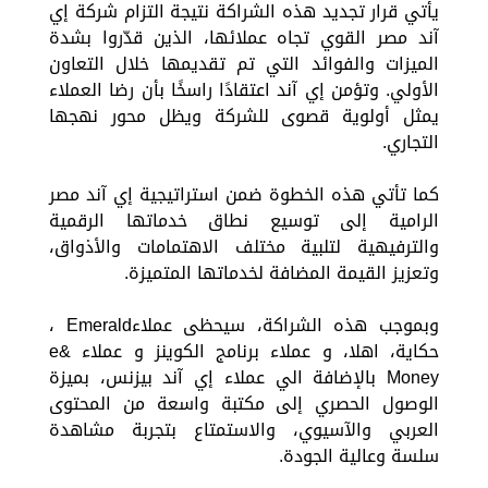
يأتي قرار تجديد هذه الشراكة نتيجة التزام شركة إي
آند مصر القوي تجاه عملائها، الذين قدّروا بشدة
الميزات والفوائد التي تم تقديمها خلال التعاون
الأولي. وتؤمن إي آند اعتقادًا راسخًا بأن رضا العملاء
يمثل أولوية قصوى للشركة ويظل محور نهجها
التجاري.
كما تأتي هذه الخطوة ضمن استراتيجية إي آند مصر
الرامية إلى توسيع نطاق خدماتها الرقمية
والترفيهية لتلبية مختلف الاهتمامات والأذواق،
وتعزيز القيمة المضافة لخدماتها المتميزة.
وبموجب هذه الشراكة، سيحظى عملاءEmerald ،
حكاية، اهلا، و عملاء برنامج الكوينز و عملاء e&
Money بالإضافة الي عملاء إي آند بيزنس، بميزة
الوصول الحصري إلى مكتبة واسعة من المحتوى
العربي والآسيوي، والاستمتاع بتجربة مشاهدة
سلسة وعالية الجودة.