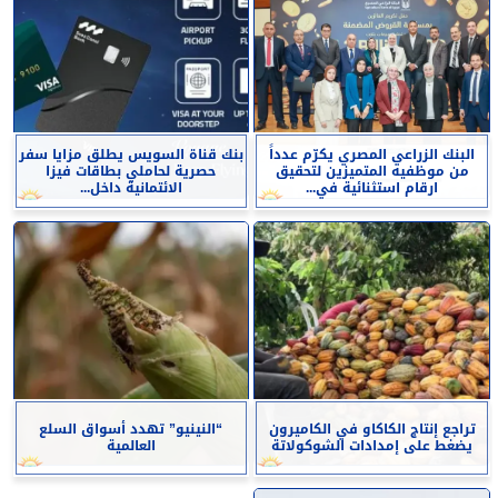
البنك الزراعي المصري يكرّم عدداً
بنك قناة السويس يطلق مزايا سفر
من موظفيه المتميزين لتحقيق
حصرية لحاملي بطاقات فيزا
ارقام استثنائية في...
الائتمانية داخل...
تراجع إنتاج الكاكاو في الكاميرون
“النينيو” تهدد أسواق السلع
يضغط على إمدادات الشوكولاتة
العالمية