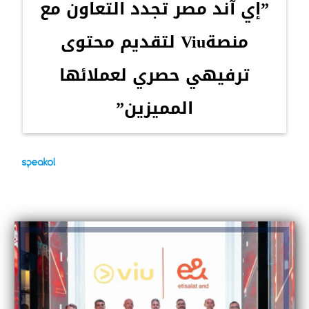
”إي آند مصر تجدد التعاون مع
منصةViu لتقديم محتوى
ترفيهي حصري لعملائها
المميزين”