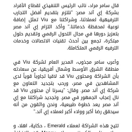
قال سامر مراد، نائب الرئيس التنفيذي لقطاع الأفراد
بشركة إي آند مصر: "نلتزم بتقديم أفضل التجارب
الترفيهية لعملائنا، وشراكتنا مع Viu تمثل إضافة
نوعية لمحفظة خدماتنا." وأكد التزام إي آند مصر
بتعزيز دورها في مجال التحول الرقمي وتقديم حلول
مبتكرة، تجمع بين أحدث تقنيات الاتصالات وخدمات
الترفيه الرقمي المتكاملة.
وأعرب سامر مجذوب، المدير العام لشركة Viu في
منطقة الشرق الأوسط وشمال أفريقيا، عن سعادته
بأن الشراكة ومحتوى Viu قد لاقيا تجاوباً قوياً لدى
المشاهدين في مصر، ورحب بتجديد التعاون مع
شركة إي آند مصر. وقال: "يسرنا أن محتوى Viu قد
نال إعجاب الجمهور في مصر. وتجديد شراكتنا مع إي
آند مصر يعد خطوة طبيعية، ونحن واثقون من أنه
سيحقق رضا أكبر وولاء أكبر لعملاء إي آند."
تتيح هذه الشراكة لعملاء Emerald ، حكاية، اهلا، و