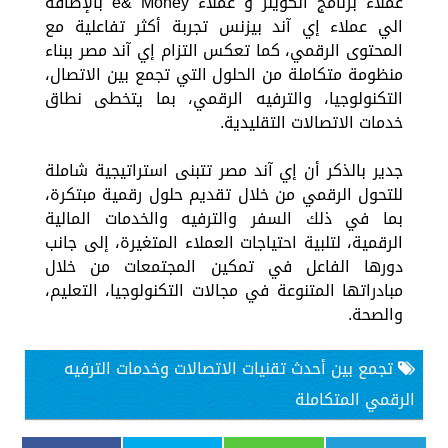
عملاء برنامج الكوينز و عملاء e& Money بالإضافة
الي عملاء إي آند بيزنس تجربة أكثر تفاعلية مع
المحتوى الرقمي، كما تعكس التزام إي آند مصر ببناء
منظومة متكاملة من الحلول التي تجمع بين الاتصال،
التكنولوجيا، والترفيه الرقمي، بما يتخطى نطاق
خدمات الاتصالات التقليدية.
جدير بالذكر أن إي آند مصر تتبنى استراتيجية شاملة
للتحول الرقمي من خلال تقديم حلول رقمية مبتكرة،
بما في ذلك السفر والترفيه والخدمات المالية
الرقمية، لتلبية احتياجات العملاء المتغيرة، إلى جانب
دورها الفاعل في تمكين المجتمعات من خلال
مبادراتها المتنوعة في مجالات التكنولوجيا، التعليم،
والصحة.
تجمع بين أحدث تقنيات الاتصالات وخدمات الترفيه
الرقمي المتكاملة