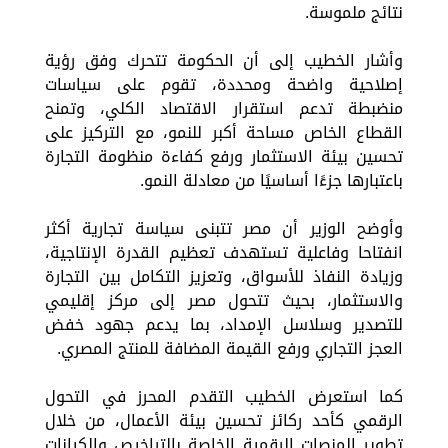
نتائج ملموسة.
وأشار الخطيب إلى أن الحكومة تتحرك وفق رؤية
إصلاحية واضحة ومحددة، تقوم على سياسات
منضبطة تدعم استقرار الاقتصاد الكلي، وتمنح
القطاع الخاص مساحة أكبر للنمو، مع التركيز على
تحسين بيئة الاستثمار ورفع كفاءة منظومة التجارة
باعتبارها جزءًا أساسيًا من معادلة النمو.
وأوضح الوزير أن مصر تتبنى سياسة تجارية أكثر
انفتاحا وفاعلية تستهدف تعظيم القدرة الإنتاجية،
وزيادة النفاذ للأسواق، وتعزيز التكامل بين التجارة
والاستثمار، بحيث تتحول مصر إلى مركز إقليمي
للتصدير وسلاسل الإمداد، بما يدعم جهود خفض
العجز التجاري ورفع القيمة المضافة للمنتج المصري.
كما استعرض الخطيب التقدم المحرز في التحول
الرقمي كأحد ركائز تحسين بيئة الأعمال، من خلال
تطوير المنصات الرقمية الخاصة بالتراخيص والكيانات