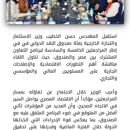
استقبل المهندس حسن الخطيب وزير الاستثمار
والتجارة الخارجية بعثة صندوق النقد الدولي في في
إطار المراجعتين الخامسة والسادسة لبرنامج التعاون
المشترك بين مصر والصندوق، حيث تناول اللقاء
مناقشة أهم التطورات الاقتصادية والإصلاحات
الجارية على المستويين المالي والمؤسسي
والتجاري.
وأعرب الوزير خلال الاجتماع عن تفاؤله بمسار
المراجعتين، مؤكداً أن الاقتصاد المصري يواصل السير
في الاتجاه الصحيح، وأن العديد من المؤشرات تأتي
أفضل من المتوقع في ضوء البرنامج المتفق عليه مع
الصندوق، بما يعكس قوة الإجراءات التي اتخذتها
الدولة خلال الفترة الماضية وقدرتها على تحقيق