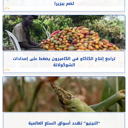
لضم بيزيرا
تراجع إنتاج الكاكاو في الكاميرون يضغط على إمدادات
الشوكولاتة
“النينيو” تهدد أسواق السلع العالمية