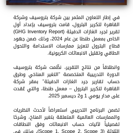
في إطار التعاون المثمر بين شركة بتروسيف وشركة
القاهرة لتكرير البترول، قامت بتروسيف بإعداد أول
تقرير لجرد الغازات الدفيئة (GHG Inventory Report)
الخاص بمعمل طنطا عن عام 2024، وذلك ضمن جهود
قطاع البترول لتعزيز ممارسات الاستدامة والتحول
الطاقي وتقليل الانبعاثات الكربونية.
وانطلاقاً من نتائج التقرير، نظّمت شركة بتروسيف
الدورة التدريبية المتخصصة "التغير المناخي وطرق
حساب تقارير جرد الغازات الدفيئة" بمقر شركة
القاهرة لتكرير البترول – معمل طنطا، والتي عُقدت
على مدار يومي 1 و2 ديسمبر 2025.
تضمن البرنامج التدريبي استعراضاً لأحدث النظريات
والممارسات العالمية المتعلقة بتغير المناخ، وشرحًا
تفصيلياً لآليات حساب الانبعاثات وفق النطاقات
الثلاثة (Scope 1, Scope 2, Scope 3)، وذلك في