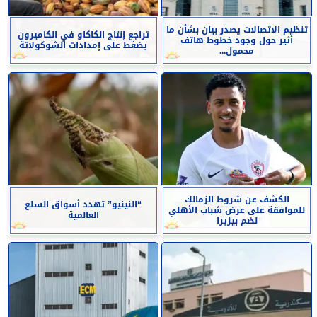
تنظيم الاتصالات يصدر بيان بشأن ما
تراجع إنتاج الكاكاو في الكاميرون
أثير حول وجود خطوط هاتف
يضغط على إمدادات الشوكولاتة
محمول...
الكشف عن شروط الزمالك
“النينيو” تهدد أسواق السلع
للموافقة على عرض شباب الأهلي
العالمية
لضم بيزيرا