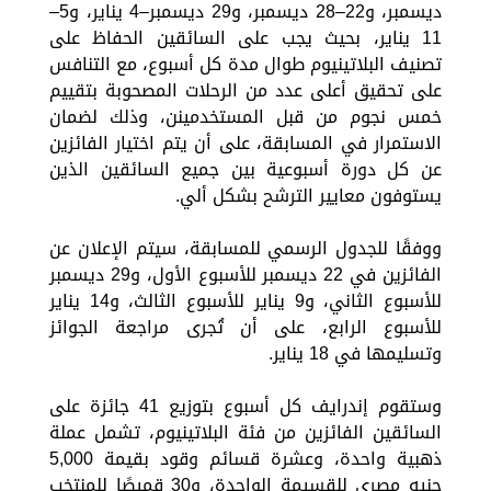
ديسمبر، و22–28 ديسمبر، و29 ديسمبر–4 يناير، و5–
11 يناير، بحيث يجب على السائقين الحفاظ على
تصنيف البلاتينيوم طوال مدة كل أسبوع، مع التنافس
على تحقيق أعلى عدد من الرحلات المصحوبة بتقييم
خمس نجوم من قبل المستخدمينن، وذلك لضمان
الاستمرار في المسابقة، على أن يتم اختيار الفائزين
عن كل دورة أسبوعية بين جميع السائقين الذين
يستوفون معايير الترشح بشكل ألي.
ووفقًا للجدول الرسمي للمسابقة، سيتم الإعلان عن
الفائزين في 22 ديسمبر للأسبوع الأول، و29 ديسمبر
للأسبوع الثاني، و9 يناير للأسبوع الثالث، و14 يناير
للأسبوع الرابع، على أن تُجرى مراجعة الجوائز
وتسليمها في 18 يناير.
وستقوم إندرايف كل أسبوع بتوزيع 41 جائزة على
السائقين الفائزين من فئة البلاتينيوم، تشمل عملة
ذهبية واحدة، وعشرة قسائم وقود بقيمة 5,000
جنيه مصري للقسيمة الواحدة، و30 قميصًا للمنتخب