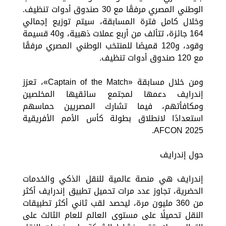
الوطني المصري مرفقًا مع 30 صندوق أدوات تنظيف.
وخلال كامل فترة المسابقة، سيتم توزيع إجمالي
164 جائزة، تتألف من أربع عملات ذهبية، و40 قسيمة
وقود، و120 قميصًا للمنتخب الوطني المصري مرفقًا
مع 120 صندوق أدوات تنظيف.
ومن خلال مسابقة «Captain of the Match»، تعزز
إندرايف دعمها لمجتمع سائقيها المخلصين
ومكافأتهم، فيما تشارك المصريين حماسهم
استعدادًا لانطلاق بطولة كأس الأمم الأفريقية
AFCON 2025.
حول إندرايف
إندرايف هي منصة عالمية للنقل الذكي والخدمات
الحضرية، تجاوز عدد مرات تحميل تطبيق إندرايف أكثر
من 360 مليون مرة، ليحصد لقب ثاني أكثر تطبيقات
النقل تحميلًا على مستوى العالم للعام الثالث على