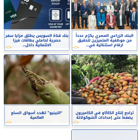
البنك الزراعي المصري يكرّم عدداً
بنك قناة السويس يطلق مزايا سفر
من موظفيه المتميزين لتحقيق
حصرية لحاملي بطاقات فيزا
ارقام استثنائية في...
الائتمانية داخل...
تراجع إنتاج الكاكاو في الكاميرون
“النينيو” تهدد أسواق السلع
يضغط على إمدادات الشوكولاتة
العالمية