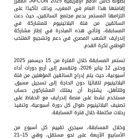
بطولة كأس الأمم الإفريقية AFCON 2025، المقرر
إقامتها هذا العام في المغرب، وذلك تأكيدًا على
التزامها المستمر بدعم مجتمع السائقين، حيث دعت
السائقين من فئة البلاتينيوم للمشاركة في
المسابقة، وتأتي هذه المبادرة في إطار مشاركة
إندرايف الشعب المصري في دعم وتشجيع المنتخب
الوطني لكرة القدم.
تستمر المسابقة خلال الفترة من 15 ديسمبر 2025
وحتى 12 يناير 2026، وتنقسم إلى أربع دورات أداء
أسبوعية، حيث يتم إدراج السائقين المؤهلين من فئة
البلاتينيوم تلقائيًا دون الحاجة إلى تسجيل مسبق.
وللتأهل، يشترط أن يمتلك المشاركون حساب
مستخدم نشط على منصة إندرايف مع الحفاظ على
تصنيف البلاتينيوم طوال كل دورة أسبوعية، وتنفيذ
رحلات مكتملة خلال فترة المسابقة.
وخلال المسابقة، سيجري تقييم كل أسبوع من
الأسابيع الأربعة على نحو مستقل، وهي 15–21