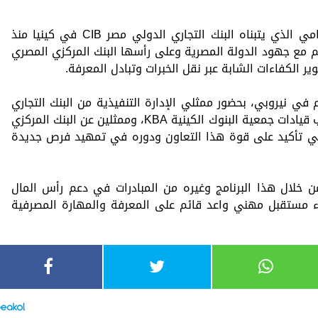
وتأتي هذه المبادرة في إطار الدور المتنامي الذي يتبناه البنك التجاري الدولي مصر CIB في كينيا منذ
كيني عام 2020، بما ينسجم مع جهود الدولة المصرية وعلى رأسها البنك المركزي المصري
 الكفاءات الشابة عبر نقل الخبرات وتبادل المعرفة.
 في نيروبي، بحضور ممثلي الإدارة التنفيذية من البنك التجاري
الدولي مصر CIB في مصر وكينيا، إلى جانب قيادات جمعية البنوك الكينية KBA، وممثلين عن البنك المركزي
في تأكيد على قوة هذا التعاون ودوره في تمهيد فرص جديدة
تمر البنك التجاري الدولي مصر CIB من خلال هذا البرنامج وغيره من المبادرات في دعم رأس المال
اء مستقبل مهني واعد قائم على المعرفة والمهارة المصرفية