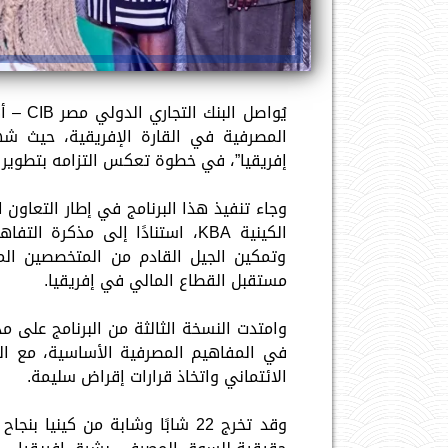
يُواصل
المصرفية في القارة الإفريقية، حيث شه
إفريقيا”، في خطوة تعكس التزامه بتطوير الك
وتمكين الجيل القادم من المتخصصين الم
مستقبل القطاع المالي في إفريقيا.
وامتدت النسخة الثالثة من البرنامج على م
في المفاهيم المصرفية الأساسية، مع الترك
الائتماني واتخاذ قرارات إقراض سليمة.
وقد تخرج 22 شابًا وشابة من كين