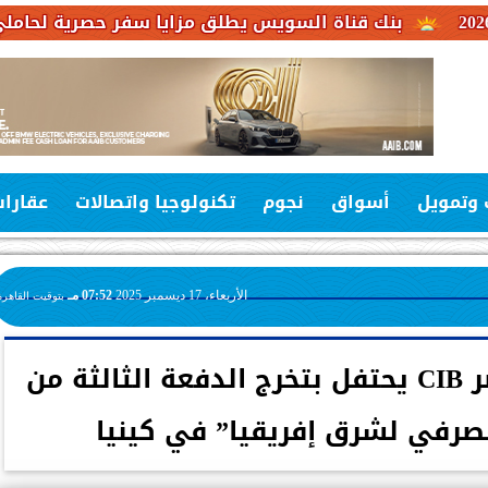
قناة السويس يطلق مزايا سفر حصرية لحاملي بطاقات فيزا ا
 وتمويل
أسواق
نجوم
تكنولوجيا واتصالات
عقارا
الأربعاء، 17 ديسمبر 2025
07:52 مـ
بتوقيت القاهرة
البنك التجاري الدولي مصر CIB يحتفل بتخرج الدفعة الثالثة من
لمصرفي لشرق إفريقيا” في كينيا