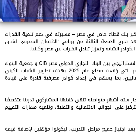
 البنك التجاري الدولي مصر CIB – أكبر بنك قطاع خاص في مصر – مسيرته في دعم تنمية القدرات
د تخرج الدفعة الثالثة من برنامج “الائتمان المصرفي لشرق
وادر الشابة وتعزيز تبادل الخبرات بين مصر وكينيا.
وجاء تنفيذ هذا البرنامج في إطار التعاون الاستراتيجي بين البنك التجاري الدولي مصر CIB و جمعية البنوك
الكينية KBA، استنادًا إلى مذكرة التفاهم التي وُقعت مطلع عام 2025 بهدف تطوير الشباب الكيني
اليين، بما يسهم في إعداد كوادر مصرفية قادرة على قيادة
دار ستة أشهر متواصلة تلقى خلالها المشاركون تدريبًا متخصصًا
يز على الجوانب الائتمانية والتقنية، وتنمية مهارات التقييم
يا بنجاح بعد اجتياز جميع مراحل التدريب، ليكونوا مؤهلين لإضافة قيمة