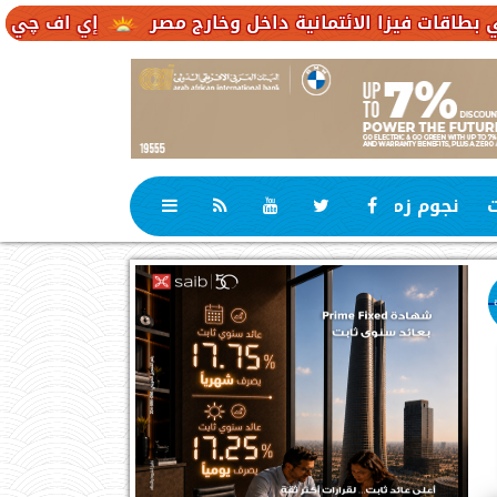
لائتمانية داخل وخارج مصر
إي اف چي فاينانس تستعرض
ت
نجوم زمان
رياضة