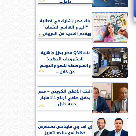
داخل...
بنك مصر يشارك في فعالية
“اليوم العالمي للشباب”
ويقدم العديد من العروض...
بنك QNB مصر يعزز جاهزية
المشروعات الصغيرة
والمتوسطة للنمو والتوسع
من خلال...
البنك الأهلي الكويتي – مصر
يحقق صافي أرباح 3.1 مليار
جنيه خلال...
إي اف چي فاينانس تستعرض
خطط نمو «بلد» لتعزيز