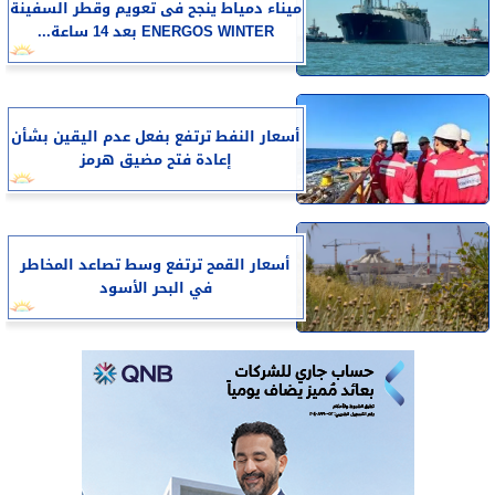
​ميناء دمياط ينجح فى تعويم وقطر السفينة
ENERGOS WINTER بعد 14 ساعة...
أسعار النفط ترتفع بفعل عدم اليقين بشأن
إعادة فتح مضيق هرمز
أسعار القمح ترتفع وسط تصاعد المخاطر
في البحر الأسود