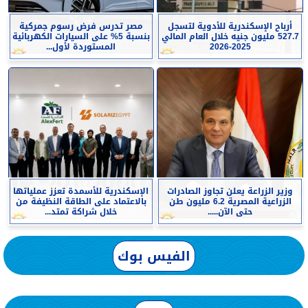
أرباح الإسكندرية للأدوية لتسجل
مصر تدرس فرض رسوم جمركية
527.7 مليون جنيه خلال العام المالي
بنسبة 5% على السيارات الكهربائية
2025-2026
المستوردة لأول...
وزير الزراعة يعلن تجاوز الصادرات
الإسكندرية للأسمدة تعزز عملياتها
الزراعية المصرية 6.2 مليون طن
بالاعتماد على الطاقة النظيفة من
حتى الآن.....
خلال شراكة تمتد...
الفيس بوك