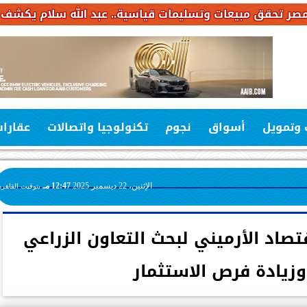
سليمات قياسية.. عبد الله سلام يكشف خطة استثمارات بـ6.4 مليار جنيه خلال
 وتمويل
أسواق
نجوم
تكنولوجيا واتصالات
عقارا
الإثنين، 22 ديسمبر 2025
12:47 مـ
بتوقيت القاهرة
صاد الأرميني لبحث التعاون الزراعي
زيادة فرص الاستثمار