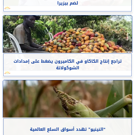
لضم بيزيرا
تراجع إنتاج الكاكاو في الكاميرون يضغط على إمدادات
الشوكولاتة
“النينيو” تهدد أسواق السلع العالمية