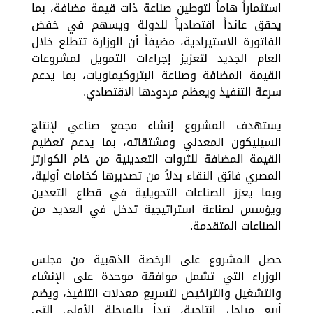
استثماراً هاماً لتوطين صناعة ذات قيمة مضافة، بما
يحقق عائداً اقتصادياً للدولة ويسهم في خفض
الفاتورة الاستيرادية، مضيفاً أن الوزارة تتطلع خلال
العام الجديد لتعزيز إجراءات التمويل لمشروعات
القيمة المضافة وصناعة البتروكيماويات، بما يدعم
سرعة التنفيذ ويعظم مردودها الاقتصادي.
يستهدف المشروع إنشاء مجمع صناعي لإنتاج
السيليكون المعدني ومشتقاته، بما يدعم تعظيم
القيمة المضافة للثروات التعدينية من خام الكوارتز
المصري فائق النقاء بدلاً من تصديرها كخامات أولية،
وبما يعزز الصناعات التحويلية في قطاع التعدين
ويؤسس لصناعة استراتيجية تدخل في العديد من
الصناعات المتقدمة.
حصل المشروع على الرخصة الذهبية من مجلس
الوزراء التي تشمل موافقة موحدة على الإنشاء
والتشغيل والتراخيص لتسريع معدلات التنفيذ، ويضم
أربع مراحل إنتاجية، تبدأ بالمرحلة الأولى التي