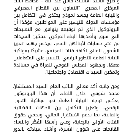
و صرح السيد الأستاذ/ حسن عبد الله – محافظ البنك
المركزي المصري: “التعاون بين القطاع المصرفي
والنيابة العامة يجسد نموذج يحتذى في التكامل بين
مؤسسات الدولة للتيسير على المواطنين، مؤكدًا أن
البروتوكول الذي تم توقيعه يتوافق مع التعليمات
التي سبق وأصدرها البنك المركزي لتمكين السيدات
من فتح حسابات لأبنائهن القصر، ويدعم جهود تعزيز
الشمول المالي لكافة فئات المجتمع، مشيدًا بمواكبة
النيابة العامة للتطور الرقمي للتيسير على المتعاملين
معها، وبجهود المجلس القومي للمرأة في مساندة
وتمكين السيدات اقتصاديًا واجتماعيًا”.
ومن جانبه أكد معالي النائب العام السيد المستشار/
محمد شوقي، خلال اللقاء، أن هذا البروتوكول
يعكس توجه النيابة العامة نحو مواكبة التحول
الرقمي، وتعزيز التكامل بين الجهات القضائية
والمالية، بما يدعم الاستقرار المالي، ويحمي حقوق
الفئات الأولى بالرعاية، وعلى رأسها القُصَّر والنساء
القائمات على شؤون الأسرة، وأشاد سيادته بالدور