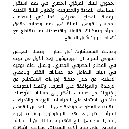
المحوري للبنك المركزي المصري في دعم استقرار
السياسات النقدية والمصرفية، وتطوير البنية التحتية
الرقمية للقطاع المصرفي، كما ثمن إسهامات
المجلس القومي للمرأة في دعم وحماية حقوق
المرأة وتمكينها قانونيًا واقتصاديًا، بما يتقاطع مع
أهداف البروتوكول الموقع.
وصرحت المستشارة/ أمل عمار – رئيسة المجلس
القومي للمرأة أن البروتوكول يُعد الأول من نوعه
في القطاع المصرفي المصري، ويمثل نقلة نوعية
في آليات التعامل مع حسابات القُصّر وناقصي
الأهلية، من خلال ميكنة إجراءات الاستعلام عن
الأرصدة، والموافقة على الصرف، وتنفيذ التحويلات
إلكترونيًا من حسابات القُصّر إلى حسابات الأوصياء،
بدلًا من الاعتماد على المراسلات الورقية والإجراءات
التقليدية المطولة، مؤكدة على أن المجلس القومي
للمرأة ينظر إلى هذا البروتوكول باعتباره إجراءً
إنسانيًا ومجتمعيًا بالغ الأهمية، لما له من أثر مباشر
وإيجابي على حياة آلاف السيدات، وبخاصة الأمهات