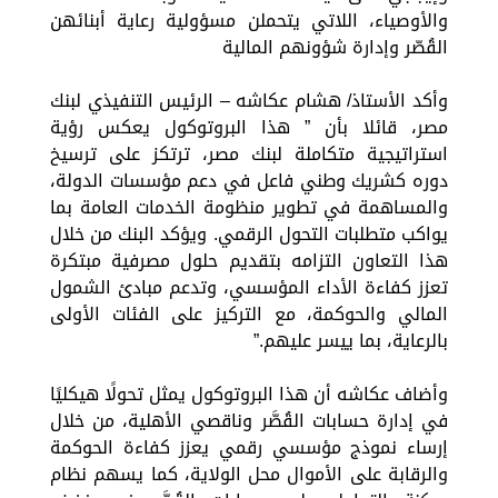
والأوصياء، اللاتي يتحملن مسؤولية رعاية أبنائهن
القُصّر وإدارة شؤونهم المالية
وأكد الأستاذ/ هشام عكاشه – الرئيس التنفيذي لبنك
مصر، قائلا بأن ” هذا البروتوكول يعكس رؤية
استراتيجية متكاملة لبنك مصر، ترتكز على ترسيخ
دوره كشريك وطني فاعل في دعم مؤسسات الدولة،
والمساهمة في تطوير منظومة الخدمات العامة بما
يواكب متطلبات التحول الرقمي. ويؤكد البنك من خلال
هذا التعاون التزامه بتقديم حلول مصرفية مبتكرة
تعزز كفاءة الأداء المؤسسي، وتدعم مبادئ الشمول
المالي والحوكمة، مع التركيز على الفئات الأولى
بالرعاية، بما ييسر عليهم.”
وأضاف عكاشه أن هذا البروتوكول يمثل تحولًا هيكليًا
في إدارة حسابات القُصَّر وناقصي الأهلية، من خلال
إرساء نموذج مؤسسي رقمي يعزز كفاءة الحوكمة
والرقابة على الأموال محل الولاية، كما يسهم نظام