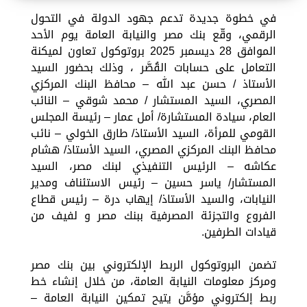
في خطوة جديدة تدعم جهود الدولة في التحول
الرقمي، وقّع بنك مصر والنيابة العامة يوم الأحد
الموافق 28 ديسمبر 2025 بروتوكول تعاون لميكنة
التعامل على حسابات القُصَّر ، وذلك بحضور السيد
الأستاذ / حسن عبد الله – محافظ البنك المركزي
المصري، السيد المستشار / محمد شوقي – النائب
العام، سيادة المستشارة/ أمل عمار – رئيسة المجلس
القومي للمرأة، السيد الأستاذ/ طارق الخولي – نائب
محافظ البنك المركزي المصري، السيد الأستاذ/ هشام
عكاشه – الرئيس التنفيذي لبنك مصر، السيد
المستشار/ ياسر حسين – رئيس الاستئناف ومدير
النيابات، والسيد الأستاذ/ إيهاب درة – رئيس قطاع
الفروع والتجزئة المصرفية ببنك مصر و لفيف من
قيادات الطرفين.
تضمن البروتوكول الربط الإلكتروني بين بنك مصر
ومركز معلومات النيابة العامة، من خلال إنشاء خط
ربط إلكتروني مؤمَّن يتيح تمكين النيابة العامة –