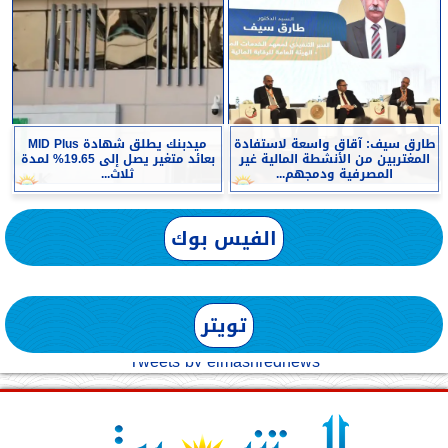
طارق سيف: آقاق واسعة لاستفادة
ميدبنك يطلق شهادة MID Plus
المغتربين من الأنشطة المالية غير
بعائد متغير يصل إلى 19.65% لمدة
المصرفية ودمجهم...
ثلاث...
الفيس بوك
تويتر
Tweets by elmashreqnews