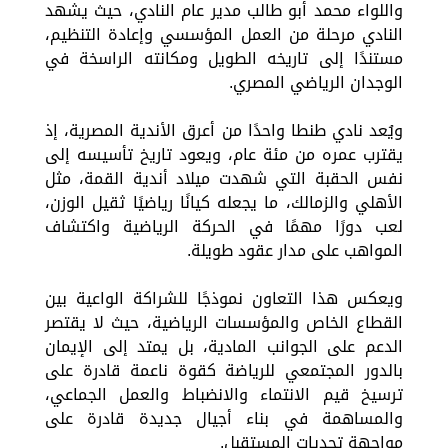
واللواء محمد أبو طالب مدير عام النادي، حيث يشهد
النادي مرحلة من العمل المؤسسي وإعادة التنظيم،
مستندًا إلى تاريخه الطويل ومكانته الراسخة في
الوجدان الرياضي المصري.
ويُعد نادي طنطا واحدًا من أعرق الأندية المصرية، إذ
يقترب عمره من مئة عام، ويعود تاريخ تأسيسه إلى
نفس الحقبة التي شهدت ميلاد أندية القمة، مثل
الأهلي والزمالك، ما يجعله كيانًا رياضيًا ثقيل الوزن،
لعب دورًا مهمًا في الحركة الرياضية واكتشاف
المواهب على مدار عقود طويلة.
ويعكس هذا التعاون نموذجًا للشراكة الواعية بين
القطاع الخاص والمؤسسات الرياضية، حيث لا يقتصر
الدعم على الجوانب المادية، بل يمتد إلى الإيمان
بالدور المجتمعي للرياضة كقوة ناعمة قادرة على
ترسيخ قيم الانتماء والانضباط والعمل الجماعي،
والمساهمة في بناء أجيال جديدة قادرة على
مواجهة تحديات المستقبل.