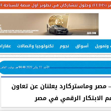
 وتمويل
أسواق
نجوم
تكنولوجيا واتصالات
عقارا
الأحد، 11 يناير 2026
04:46 مـ
بتوقيت القاهرة
– مصر وماستركارد يعلنان عن تعاون
م الابتكار الرقمي في مصر