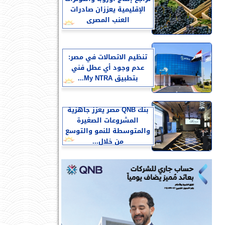
الإقليمية يعززان صادرات
العنب المصرى
تنظيم الاتصالات في مصر:
عدم وجود أي عطل فني
بتطبيق My NTRA...
بنك QNB مصر يعزز جاهزية
المشروعات الصغيرة
والمتوسطة للنمو والتوسع
من خلال...