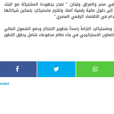
ي مصر والعراق ولبنان: ” نفخر بجهودنا المشتركة مع البنك
لى حلول مالية رقمية آمنة. وتلتزم ماستركارد بتمكين شركائها
دام في الاقتصاد الرقمي المصري.”
ماستركارد التزاماً راسخاً بتطوير الابتكار ودفع الشمول المالي
تعاون الاستراتيجي في بناء نظام مدفوعات شامل يحقق التطور