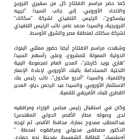
كما حضر مراسم الافتتاح كل من سفيري النرويج
والاتحاد الأوروبي، إلى جانب السيد/ "ترييه
بيلسكوج"، الرئيس التنفيذي لشركة "سكاتك"
النرويجية، والسيد/ محمد عامر، نائب الرئيس التنفيذي
لشركة سكاتك لمنطقة مصر والشرق الأوسط.
وشهدت مراسم الافتتاح أيضا حضور ممثلي البنوك
الدولية الممولة للمشروع، وعلى رأسهم السيد/
"هاري بويد كاربنتر"، المدير العام لمجموعة البنية
التحتية المستدامة بالبنك الأوروبي لإعادة الإعمار
والتنمية، والسيد/ "أندرو مكدول"، نائب رئيس بنك
الاستثمار الأوروبي، والسيد/ عبد الرحمن دياو، المدير
القطري للبنك الأفريقي للتنمية.
وكان في استقبال رئيس مجلس الوزراء ومرافقيه
لدى وصوله مطار الأقصر الدولي المهندس/
عبدالمطلب ممدوح عمارة، محافظ الأقصر، ثم توجه
الدكتور مصطفى مدبولي ومرافقوه لمحطة "
أوبيليسك" للطاقة الشمسية بمدينة نجع حمادي