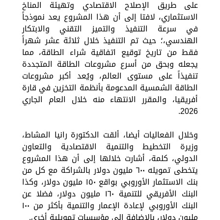
على طريق الإصلاح الاقتصادي وتهيئة المناخ
الاستثماري، لافتا إلى أن هذا المشروع يعد نموذجاً
في سرعة التنفيذ والتميز التقني والابتكار
الهندسي،؛ حيث تم التنفيذ خلال ثلاثة عشر شهراً
فقط من تاريخ توقيع اتفاقية شراء الطاقة، مما
يجعله وبحق من أسرع مشروعات الطاقة المتجددة
تنفيذاً على مستوى العالم، ويُعد أكبر مشروعات
الطاقة الشمسية المدعومة بأنظمة التخزين في قارة
أفريقيا، والمقرر الانتهاء منه خلال العام الجاري
2026.
وخلال الفعاليات أيضا، ألقت الدكتورة رانيا المشاط،
وزيرة التخطيط والتنمية الاقتصادية والتعاون
الدولي، كلمة، أشارت خلالها إلى أن هذا المشروع
يتخطى تمويله ٦٠٠ مليون دولار بالشراكة مع كل من
بنك الاستثمار الأوروبي بواقع ١٥٠ مليون دولار، وكذا
البنك الأفريقي للتنمية ١٦٠ مليون دولار، فضلا عن
البنك الأوروبي لإعادة الإعمار والتنمية بأكثر من ١٠٠
مليون دولار، بالإضافة إلى مؤسسات تمويلية أخرى.