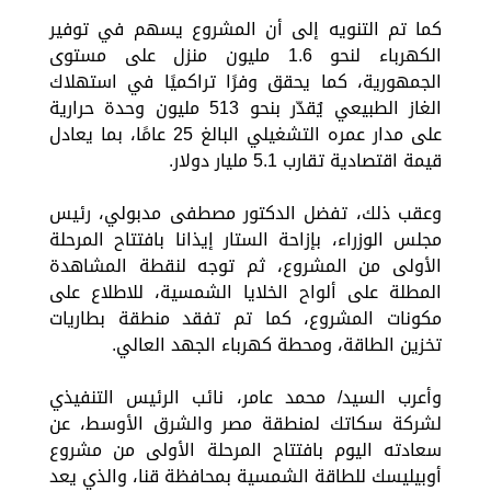
كما تم التنويه إلى أن المشروع يسهم في توفير
الكهرباء لنحو 1.6 مليون منزل على مستوى
الجمهورية، كما يحقق وفرًا تراكميًا في استهلاك
الغاز الطبيعي يُقدّر بنحو 513 مليون وحدة حرارية
على مدار عمره التشغيلي البالغ 25 عامًا، بما يعادل
قيمة اقتصادية تقارب 5.1 مليار دولار.
وعقب ذلك، تفضل الدكتور مصطفى مدبولي، رئيس
مجلس الوزراء، بإزاحة الستار إيذانا بافتتاح المرحلة
الأولى من المشروع، ثم توجه لنقطة المشاهدة
المطلة على ألواح الخلايا الشمسية، للاطلاع على
مكونات المشروع، كما تم تفقد منطقة بطاريات
تخزين الطاقة، ومحطة كهرباء الجهد العالي.
وأعرب السيد/ محمد عامر، نائب الرئيس التنفيذي
لشركة سكاتك لمنطقة مصر والشرق الأوسط، عن
سعادته اليوم بافتتاح المرحلة الأولى من مشروع
أوبيليسك للطاقة الشمسية بمحافظة قنا، والذي يعد