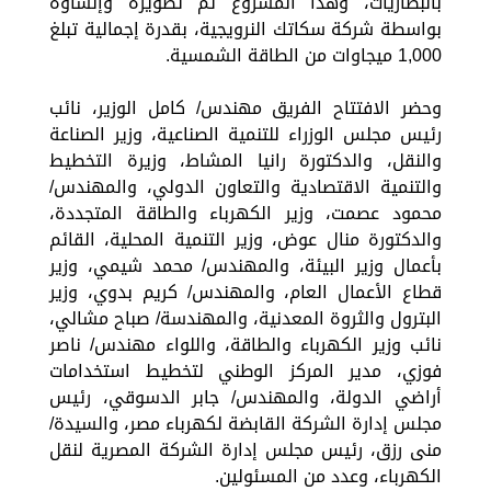
بالبطاريات، وهذا المشروع تم تطويره وإنشاؤه
بواسطة شركة سكاتك النرويجية، بقدرة إجمالية تبلغ
1,000 ميجاوات من الطاقة الشمسية.
وحضر الافتتاح الفريق مهندس/ كامل الوزير، نائب
رئيس مجلس الوزراء للتنمية الصناعية، وزير الصناعة
والنقل، والدكتورة رانيا المشاط، وزيرة التخطيط
والتنمية الاقتصادية والتعاون الدولي، والمهندس/
محمود عصمت، وزير الكهرباء والطاقة المتجددة،
والدكتورة منال عوض، وزير التنمية المحلية، القائم
بأعمال وزير البيئة، والمهندس/ محمد شيمي، وزير
قطاع الأعمال العام، والمهندس/ كريم بدوي، وزير
البترول والثروة المعدنية، والمهندسة/ صباح مشالي،
نائب وزير الكهرباء والطاقة، واللواء مهندس/ ناصر
فوزي، مدير المركز الوطني لتخطيط استخدامات
أراضي الدولة، والمهندس/ جابر الدسوقي، رئيس
مجلس إدارة الشركة القابضة لكهرباء مصر، والسيدة/
منى رزق، رئيس مجلس إدارة الشركة المصرية لنقل
الكهرباء، وعدد من المسئولين.