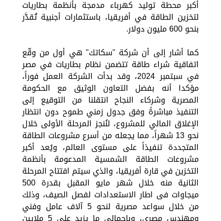
أكبر محطة توليد كهرباء مدمجة بأنظمة بطاريات
لتخزين الطاقة في أفريقيا، باستثمارات أجنبية تُقدَّر
بنحو 600 مليون دولار.
كما أشار إلى أن شركة "سكاتك" هي أول من وقّع
اتفاقية شراء طاقة تتضمن نظام بطاريات في مصر
في سبتمبر 2024، وقد بدأت الشركة العمل فوراً،
مؤكدا أنه بفضل التعاون الوثيق مع الحكومة
المصرية وشركاء النجاح انتقلنا من التوقيع إلى
التنفيذ مباشرةً وفق جدول زمني طموح دون انتظار
الإغلاق المالي للمشروع، لنُنجز المرحلة الأولى خلال
نحو 13 شهراً، مما يجعله من أسرع مشروعات الطاقة
المتجددة تنفيذاً على مستوى العالم، ويُعد أكبر
مشروعات الطاقة الشمسية المدعومة بأنظمة
التخزين في قارة أفريقيا، والذي سيتم افتتاح المرحلة
الثانية منه خلال شهر مايو المقبل بقدرة 500
ميجاوات فى اطار الاستعدادات لفصل الصيف، وذلك
من خلال سواعد مصرية لنحو 5 آلاف عامل وفني
ومهندس مصري، وبإجمالي ما يزيد على 5 ملايين