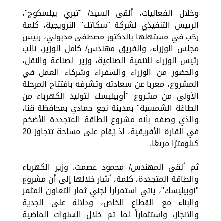
وخلال الفعاليات، ألقى السيد/ "تيري بيلسكوج"،
الرئيس التنفيذي لشركة "سكاتك" النرويجية، كلمة
رحّب في مستهلها بالدكتور مصطفى مدبولي، رئيس
مجلس الوزراء، والفريق مهندس/ كامل الوزير، نائب
رئيس الوزراء للتنمية الصناعية، وزير الصناعة والنقل،
والحضور من الوزراء والسفراء وشركاء العمل في
المشروع، معربا عن سعادته وتشرفه بافتتاح المرحلة
الأولى من مشروع "أوبيليسك لتوليد الكهرباء من
الطاقة الشمسية" بمدينة نجع حمادي بمحافظة قنا،
والذي وصفه بأنه مشروع الطاقة المتجددة الأضخم
في القارة الأفريقية، إذ يُقام على مساحة تتجاوز 20
كيلومترًا مربعًا.
ثم ألقى المهندس/ محمود عصمت، وزير الكهرباء
والطاقة المتجددة، كلمة، أشار خلالها إلى أن مشروع
"أوبيليسك"، يأتي استمراراً لجني ثمار التعاون المثمر
والبناء مع القطاع الخاص، ودلالة على الجدية
والانجاز، واستثماراً لما تم خلال السنوات الماضية