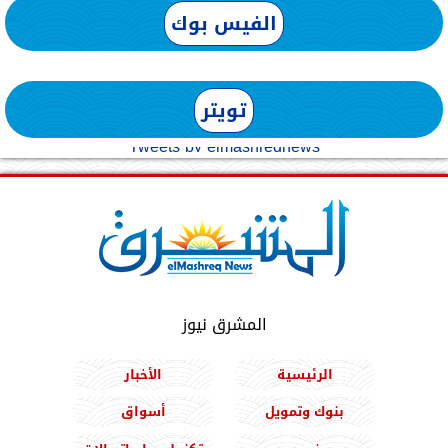
الفيس بوك
تويتر
Tweets by elmashreqnews
المشرق نيوز
الرئيسية
الأخبار
بنوك وتمويل
أسواق