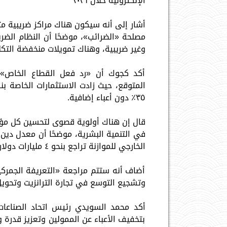
الإلكترونية خلال ٢٠٢٦
أشار إلى أنه سيكون هناك مراكز ضريبية مت
مصلحة «الضرائب»، موضحًا أن النظام الضر
وغير ضريبية، وهناك تمويلات منخفضة التكلفة لأول ١٠٠ ألف ممول ينضمو
أكد كجوك أن «رد فعل القطاع الخاص» عل
٣٥٪؜ دون أعباء إضافية.
قال إن هناك أولوية قصوى لتحسين كل مؤشر
الخارجي للموازنة تراجع بنحو ٤ مليارات دولار.
أضاف أنه ستتم مراجعة «التعريفة الجمركي
وتشجيع التوسع في تجارة الترانزيت وتحويل
أكد محمد السويدي رئيس اتحاد الصناعات ا
بتخفيف الأعباء عن الممولين وتعزيز قدرة و