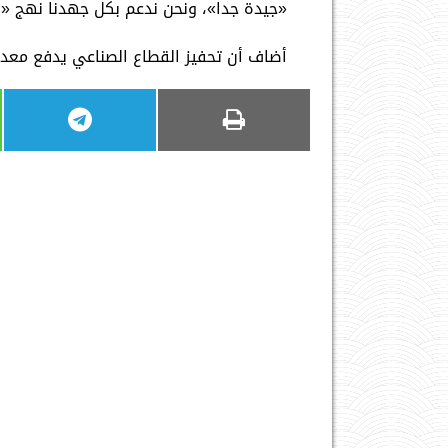
«جيدة جدا»، ونحن ندعم بكل جهدنا نهج «ا
أضاف أن تحفيز القطاع الصناعي يدفع معد