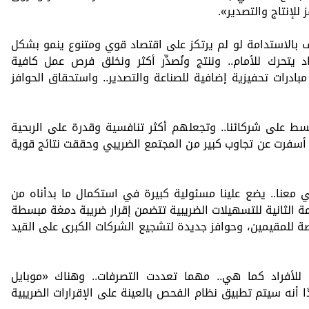
للإنتاج والتصدير».
 بالاستدامة لو لم يرتكز على اقتصاد قوي ومتنوع ينمو بشكل
 يتحرك للأمام.. وننتج ونُصدِّر أكثر ونخلق فرص عمل كافية
مبادرات تحفيزية إضافية للصناعة والتصدير.. واستحقاق الحوافز
سط على شركائنا.. وتجعلهم أكثر تنافسية وقدرة على الربحية
أسفرت عن تجاوب كبير من المجتمع الضريبي وحققت نتائج قوية
 معنا.. يضع علينا مسئولية كبيرة في استكمال ما بدأناه من
مة الثانية للتسهيلات الضريبية تتضمن إقرار ضريبة دمغة مبسطة
بورصة للمقيمين، وحوافز جديدة لتشجيع الشركات الكبرى على القيد
للأفراد كما هي.. مهما تعددت التصرفات.. وهناك «موبايل
 أنه سيتم تطبيق نظام الفحص بالعينة على الإقرارات الضريبية