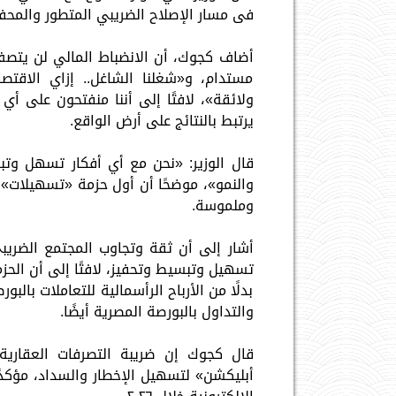
فى مسار الإصلاح الضريبي المتطور والمحفز 
أضاف كجوك، أن الانضباط المالي لن يتصف
مستدام، و«شغلنا الشاغل.. إزاي الاقتصاد
ولائقة»، لافتًا إلى أننا منفتحون على أي 
يرتبط بالنتائج على أرض الواقع.
قال الوزير: «نحن مع أي أفكار تسهل وتب
والنمو»، موضحًا أن أول حزمة «تسهيلات» 
وملموسة.
أشار إلى أن ثقة وتجاوب المجتمع الضريبي
تسهيل وتبسيط وتحفيز، لافتًا إلى أن الحز
بدلًا من الأرباح الرأسمالية للتعاملات بال
والتداول بالبورصة المصرية أيضًا.
قال كجوك إن ضريبة التصرفات العقارية 
أبليكشن» لتسهيل الإخطار والسداد، مؤكدًا