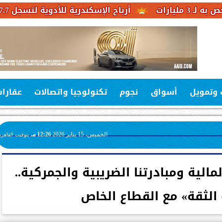
أرباح الإسكندرية للأدوية لتسجل 527.7 مليون جنيه خلال العام المالي 2025-2026
 وتمويل
أسواق
نجوم
تكنولوجيا واتصالات
عقارا
الخميس، 15 يناير 2026
12:26 مـ
بتوقيت القاهرة
لمالية ومبادرتنا الضريبية والجمركية..
الثقة» مع القطاع الخاص