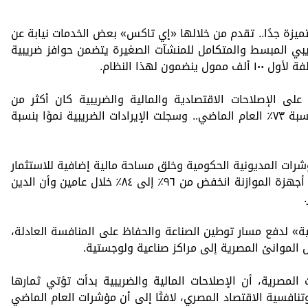
ميزة جدًا.. تقدم من خلالها «إي تاكس» بعض الخدمات نيابة عن
يبي المبسط والمتكامل للمنشآت الصغيرة يتضمن حوافز ضريبية
ن لهذا النظام.
ى الإصلاحات الاقتصادية والمالية والضريبية كان أكثر من
المتوقع، حيث زادت الاستثمارات الخاصة بنسبة ٧٣٪؜ العام الماضي.. وسجلت الإيرادات الضريبية نموًا بنسبة
ات المديونية الحكومية وخلق مساحة مالية إضافية للاستثمار
في التنمية البشرية، موضحًا أن معدل دين أجهزة الموازنة انخفض من ٩٦٪؜ إلى ٨٤٪؜ خلال عامين وأن الدين
ة» لدفع مسار توطين الصناعة والحفاظ على المنافسة العادلة،
 الموانئ المصرية إلى مراكز صناعية ولوجستية.
لمصرية، أن الإصلاحات المالية والضريبية بدأت تؤتي ثمارها
تنافسية الاقتصاد المصري، لافتًا إلى أن مؤشرات العام الماضي