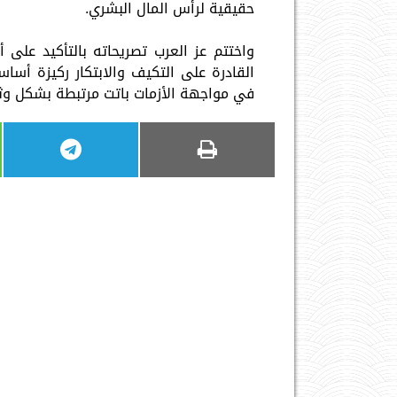
حقيقية لرأس المال البشري.
واختتم عز العرب تصريحاته بالتأكيد على أن
القادرة على التكيف والابتكار ركيزة أسا
في مواجهة الأزمات باتت مرتبطة بشكل وث