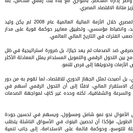
طر إدارة المخاطر، بالتوازي مع بناء بنك رقمي متكامل، بما
 متانة الاقتصاد المصري.
وأشار إلى أن صمود القطاع المصرفي المصري خلال الأزمة المالية العالمية عام 2008 لم يكن وليد
مد، وانضباط مؤسسي، وتطبيق معايير حوكمة قوية على مدار
صعب الفترات في التاريخ المالي العالمي.
رفي ضد الصدمات لم يعد خيارًا، بل ضرورة استراتيجية في ظل
مج بين التحول الرقمي والتمويل المستدام يمثل المعادلة الأكثر
 الأزمات وتحويلها إلى فرص للنمو.
 بل أصبحت تمثل الجهاز الدوري للاقتصاد، لما تقوم به من دور
 الاستقرار المالي، لافتًا إلى أن التحول الرقمي أسهم في
السرعة والشفافية، لكنه وحده غير كافٍ لمواجهة الصدمات
وس الأموال نحو نمو شامل ومسؤول، ويسهم في تحسين جودة
الطويل، مؤكدًا أن تحصين البنوك في الأسواق الناشئة يتطلب
بلة للتوسع، وحوكمة قائمة على الاستدامة، إلى جانب تنمية