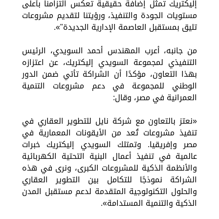
إليكتريك تمثل إضافة حقيقية تعكس التزامنا بأعلى
مستويات الجودة والتنفيذ، ورؤيتنا لتقديم مشروعات
تليق بمستقبل العاصمة الإدارية الجديدة"».
من جانبه، أعرب المهندس أحمد السويدي، الرئيس
التنفيذي لمجموعة السويدي إليكتريك، عن اعتزازه
بهذا التعاون، مؤكدًا أن الشراكة تأتي ضمن الدور
الوطني للمجموعة في دعم مشروعات التنمية
العمرانية في مصر، وقال:
«نعتز بالتعاون مع شركة نايل للتطوير العقاري في
تنفيذ مشروعات تُعد من الأيقونات المعمارية في
مصر وإفريقيا. وتمتلك السويدي إليكتريك خبرات
عالمية في تنفيذ أعمال البنية التحتية الكهربائية
والأنظمة الذكية للمشروعات الكبرى، ونرى في هذه
الشراكة نموذجًا للتكامل بين التطوير العقاري
والحلول التكنولوجية المتقدمة لدعم مستقبل المدن
الذكية والتنمية المستدامة».