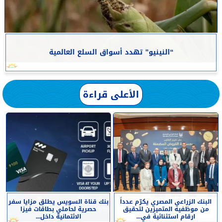
“النينيو” تهدد أسواق السلع العالمية
الأعلى قراءة
البنك الزراعي المصري يكرّم عدداً
بنك قناة السويس يطلق مزايا سفر
من موظفيه المتميزين لتحقيق
حصرية لحاملي بطاقات فيزا
ارقام استثنائية في...
الائتمانية داخل...