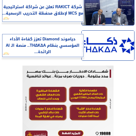
شركة RAKICT تعلن عن شراكة استراتيجية
مع MCS لإطلاق محفظة التدريب الرسمية...
دياموند Diamond تعزز كفاءة الأداء
المؤسسي بنظام THΔKΔA.. منصة الـ AI
الرائدة...