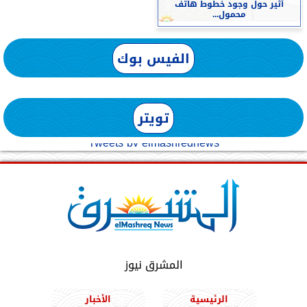
أثير حول وجود خطوط هاتف
محمول...
الفيس بوك
تويتر
Tweets by elmashreqnews
المشرق نيوز
الرئيسية
الأخبار