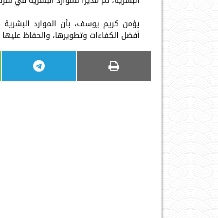
البشرية، ثم مديراً للموارد البشرية في شركة استرازينيكا “a
يؤمن كريم يوسف، بأن الموارد البشرية
أفضل الكفاءات وتطويرها، والحفاظ عليها ب