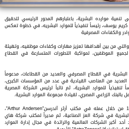
 تنمية موارده البشرية، باعتبارهم المحور الرئيسي لتحقيق
ن كريم يوسف، رئيساً تنفيذياً للموارد البشريه، في خطوة تعكس
ادر والكفاءات المصرفية
، والتي من بين أهدافها تعزيز مهارات وكفاءات موظفيه، وتهيئة
لجميع الموظفين، لمواكبة التطورات المتسارعة في القطاع
د البشرية في القطاع المصرفي والعديد من القطاعات، مدعوماً
اماً، تقلد خلالها العديد من المناصب القيادية في عدد من المؤسسات الكبرى،
التحاقه بالعمل في بنك CIB رئيساً تنفيذياً للموارد البشرية، ثم نائباً لرئيس الشركة المصرية
عمل بالبنك الزراعي المصري، لقيادة مجموعة الموارد البشرية.
وكان قد بدأ مسيرته المهنية عام 1994 من خلال عمله في مكتب أرثر آندرسن”Arthur Andersen”،
 البشرية في شركة العز الصناعية، ثم مديراً لمكتب شركة هاي
والتي تُعد أحد أكبر الشركات العالمية والرائدة في مجال إدارة الموارد