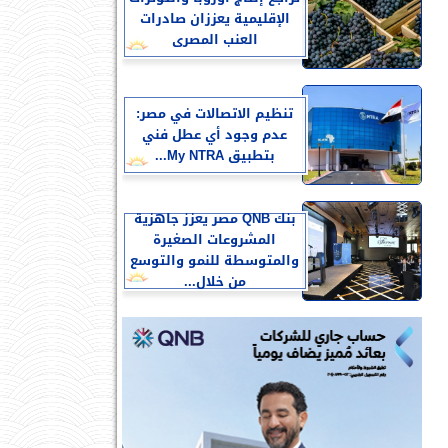
الإقليمية يعززان صادرات
العنب المصرى
تنظيم الاتصالات في مصر:
عدم وجود أي عطل فني
بتطبيق My NTRA...
بنك QNB مصر يعزز جاهزية
المشروعات الصغيرة
والمتوسطة للنمو والتوسع
من خلال...