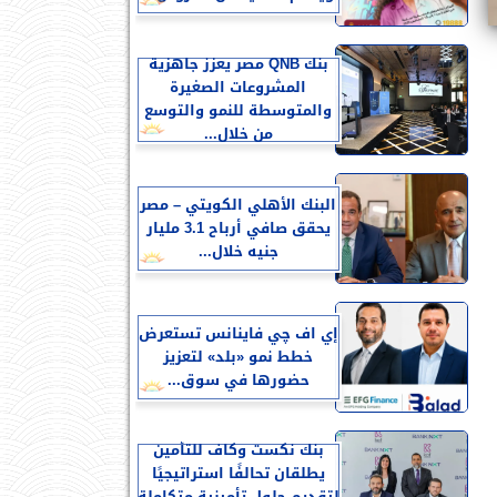
بنك QNB مصر يعزز جاهزية
المشروعات الصغيرة
والمتوسطة للنمو والتوسع
من خلال...
البنك الأهلي الكويتي – مصر
يحقق صافي أرباح 3.1 مليار
جنيه خلال...
إي اف چي فاينانس تستعرض
خطط نمو «بلد» لتعزيز
حضورها في سوق...
بنك نكست وكاف للتأمين
يطلقان تحالفًا استراتيجيًا