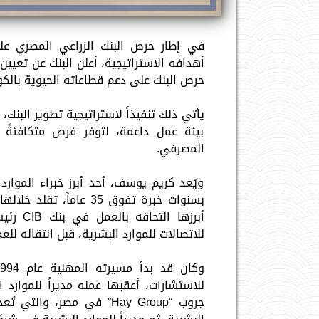
في إطار حرص البنك الزراعي المصري على
أهدافه الاستراتيجية، أعلن البنك عن تعيي
حرص البنك على دعم قطاعاته الحيوية بالكو
يأتي ذلك تنفيذاً لاستراتيجية تطوير البنك
بيئة عمل داعمة، لتوفر فرص متكافئةً 
المصرفي.
ويُعد كريم يوسف، أحد أبرز خبراء الموار
بسنوات خبرة تفوق 35 ع
أبرزها 
للاتصالات للموارد البشرية، قبل انتقاله لل
للاستشارات، أعقبها عمله مديراً للموارد
جروب “Hay Group” في مصر، 