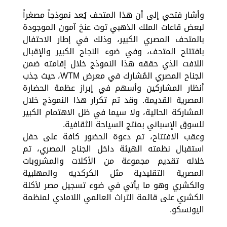
وأشار فتحي إلى أن هذا المتحف يُعد نموذجاً مصغراً
لبعض قاعات الملك الذهبي توت عنخ آمون الموجودة
بالمتحف المصري الكبير، وذلك في إطار الاحتفال
بافتتاح المتحف، وفي ضوء النجاح الكبير والإقبال
اللافت الذي حققه هذا النموذج خلال إقامته ضمن
الجناح المصري المُشارك في معرض WTM، حيث جذب
أنظار المشاركين وأسهم في إبراز عظمة الحضارة
المصرية القديمة. وقد تم تكرار هذا النموذج خلال
المشاركة الحالية، ولا سيما في ظل الاهتمام الكبير
للسوق الإسباني بمنتج السياحة الثقافية.
وعقب الافتتاح، تم دعوة الحضور كافة على حفل
استقبال نظمته الهيئة داخل الجناح المصري، تم
خلاله تقديم مجموعة من الأكلات والمشروبات
المصرية التقليدية مثل الكركديه والمهلبية
والكشري وهو ما يأتي في ضوء تسجيل مصر لأكلة
الكشري على قائمة التراث العالمي اللامادي لمنظمة
اليونسكو.