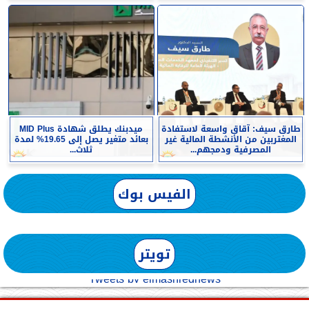
طارق سيف: آقاق واسعة لاستفادة
ميدبنك يطلق شهادة MID Plus
المغتربين من الأنشطة المالية غير
بعائد متغير يصل إلى 19.65% لمدة
المصرفية ودمجهم...
ثلاث...
الفيس بوك
تويتر
Tweets by elmashreqnews