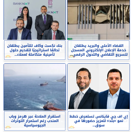
القضاء الأعلى والبريد يطلقان
بنك نكست وكاف للتأمين يطلقان
خدمة الإعلان الإلكتروني المسجل
تحالفًا استراتيجيًا لتقديم حلول
لتسريع التقاضي والتحول الرقمي...
تأمينية متكاملة لعملاء...
إي اف چي فاينانس تستعرض خطط
استقرار الملاحة عبر هرمز وباب
نمو «بلد» لتعزيز حضورها في
المندب رغم استمرار التوترات
سوق...
الجيوسياسية