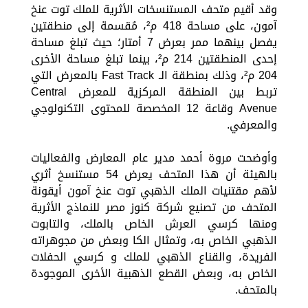
وقد أقيم متحف المستنسخات الأثرية للملك توت عنخ
آمون، على مساحة 418 م²، مُقسمة إلى منطقتين
يفصل بينهما ممر بعرض 7 أمتار؛ حيث تبلغ مساحة
إحدى المنطقتين 214 م²، بينما تبلغ مساحة الأخرى
204 م²، وذلك بمنطقة الـ Fast Track بالمعرض التي
تربط بين المنطقة المركزية للمعرض Central
Avenue وقاعة 12 المخصصة للمحتوى التكنولوجي
والمعرفي.
وأوضحت مروة أحمد مدير عام المعارض والفعاليات
بالهيئة أن هذا المتحف يعرض 54 مستنسخ أثري
لأهم مقتنيات الملك الذهبي توت عنخ آمون أيقونة
المتحف من تصنيع شركة كنوز مصر للنماذج الأثرية
ومنها كرسي العرش الخاص بالملك، والتابوت
الذهبي الخاص به، وتمثال الكا وبعض من مجوهراته
الفريدة، والقناع الذهبي للملك و كرسي الحفلات
الخاص به، وبعض القطع الذهبية الأخرى الموجودة
بالمتحف.