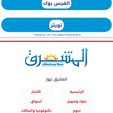
الفيس بوك
تويتر
Tweets by elmashreqnews
المشرق نيوز
الرئيسية
الأخبار
بنوك وتمويل
أسواق
نجوم
تكنولوجيا واتصالات