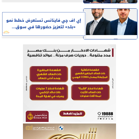
إي اف چي فاينانس تستعرض خطط نمو
«بلد» لتعزيز حضورها في سوق...