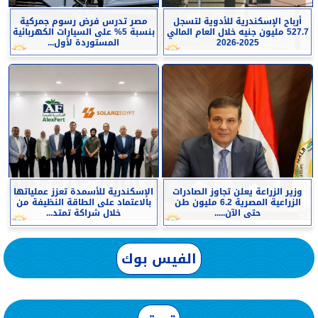
أرباح الإسكندرية للأدوية لتسجل
مصر تدرس فرض رسوم جمركية
527.7 مليون جنيه خلال العام المالي
بنسبة 5% على السيارات الكهربائية
2025-2026
المستوردة لأول...
وزير الزراعة يعلن تجاوز الصادرات
الإسكندرية للأسمدة تعزز عملياتها
الزراعية المصرية 6.2 مليون طن
بالاعتماد على الطاقة النظيفة من
حتى الآن.....
خلال شراكة تمتد...
الفيس بوك