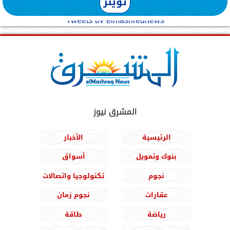
تويتر
Tweets by elmashreqnews
المشرق نيوز
الرئيسية
الأخبار
بنوك وتمويل
أسواق
نجوم
تكنولوجيا واتصالات
عقارات
نجوم زمان
رياضة
طاقة