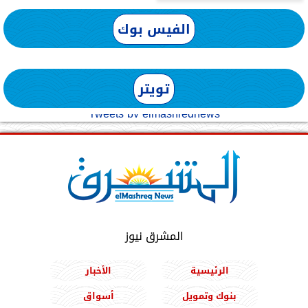
الفيس بوك
تويتر
Tweets by elmashreqnews
المشرق نيوز
الرئيسية
الأخبار
بنوك وتمويل
أسواق