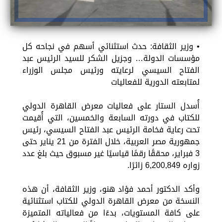
• وزير الثقافة: حدث استثنائي أسهم في نجاحه كل
مؤسسات الدولة… وجزيل الشكر للسيد الرئيس عبد
الفتاح السيسي لرعايته ورئيس مجلس الوزراء
لمتابعته الدورية للفعاليات
أُسدل الستار على فعاليات معرض القاهرة الدولي
للكتاب في دورته السابعة والخمسين، التي أُقيمت
تحت رعاية فخامة الرئيس عبد الفتاح السيسي، رئيس
جمهورية مصر العربية، خلال الفترة من 21 يناير حتى
3 فبراير، محققًا رقمًا قياسيًا غير مسبوق حيث بلغ عدد
زواره 6,200,849 زائرًا.
وأكد الدكتور أحمد فؤاد هنو، وزير الثقافة، أن هذه
النسخة من معرض القاهرة الدولي للكتاب استثنائية
على كافة المستويات، بدءًا من فعالياته المتميزة