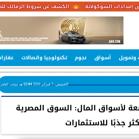
شوكولاتة
الكشف عن شروط الزمالك للموافقة على عر
 وتمويل
أسواق
نجوم
تكنولوجيا واتصالات
عقارا
الخميس، 5 فبراير 2026
12:04 مـ
بتوقيت القاهرة
عة لأسواق المال: السوق المصرية
ثر جذبًا للاستثمارات