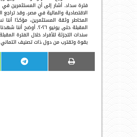
فترة سداد. أشار إلى أن المستثمرين في ا
المقبلة حتى يونيو ٢٠٢٦
سندات التجزئة للأفراد خلال الفترة المقبل
بقوة وتقترب من دول ذات تصنيف ائتماني «