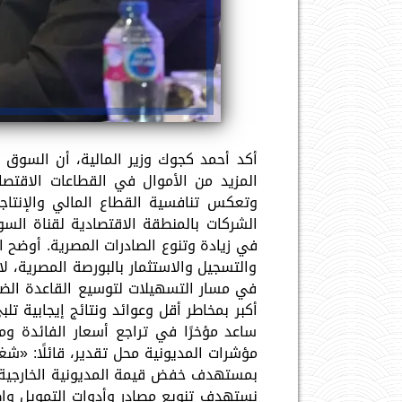
أكد أحمد كجوك وزير المالية، أن السوق ا
المزيد من الأموال في القطاعات الاقتصاد
وتعكس تنافسية القطاع المالي والإنتاجي
الشركات بالمنطقة الاقتصادية لقناة ال
في زيادة وتنوع الصادرات المصرية. أوضح ا
والتسجيل والاستثمار بالبورصة المصرية، لاف
في مسار التسهيلات لتوسيع القاعدة الضري
أكبر بمخاطر أقل وعوائد ونتائج إيجابية تل
ساعد مؤخرًا في تراجع أسعار الفائدة و
مؤشرات المديونية محل تقدير، قائلًا: «ش
نستهدف تنويع مصادر وأدوات التمويل وإطال