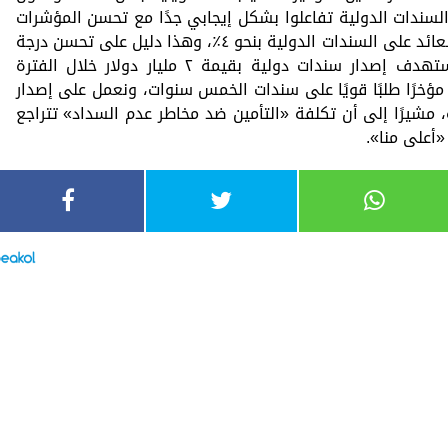
لسندات الدولية تفاعلوا بشكل إيجابي جدًا مع تحسن المؤشرات
الاقتصادية والمالية في مصر، وقد تراجع العائد على السندات الدولية بنحو ٤٪، وهذا دليل على تحسن درجة
المخاطر وثقة المستثمرين، مؤكدًا أننا نستهدف إصدار سندات دولية بقيمة ٢ مليار دولار خلال الفترة
. أوضح أننا شهدنا مؤخرًا طلبًا قويًا على سندات الخمس سنوات، ونعمل على إصدار
ة، مشيرًا إلى أن تكلفة «التأمين ضد مخاطر عدم السداد» تتراجع
أعلى منا».