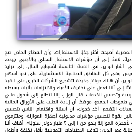
لمصرية أصبحت أكثر جذبًا للاستثمارات، وأن القطاع الخاص ضخ
ية، لافتًا إلى أن مؤشرات الاستثمار المحلي والأجنبي جيدة،
. أشار الوزير، في القمة التاسعة لأسواق المال، إلى تزايد
سويس وفى كل المناطق الصناعية الاستثمارية، على نحو أسهم
لوزير، أن هناك حوافز جديدة لتشجيع الشركات الكبرى على القيد
تًا إلى أننا نعمل على تخفيف الأعباء والالتزامات بآليات بسيطة
بية وتحسين الخدمات. قال الوزير، إننا نتطلع إلى شمول مالي
بي طموحات الجميع، موضحًا أن زيادة الطلب على الأوراق المالية
معدلات التضخم. أكد كجوك، أن أسئلة واهتمام الناس بتحسين
غالين بقوة لتحسين مؤشرات مديونية أجهزة الموازنة، وملتزمون
بمستهدف خفض قيمة المديونية الخارجية لأجهزة الموازنة بنحو من ١ إلى ٢ مليار دولار سنويًا». أضاف أننا
ة عمر الدين؛ لتوفير الاحتياجات التمويلية بأقل تكلفة وأطول