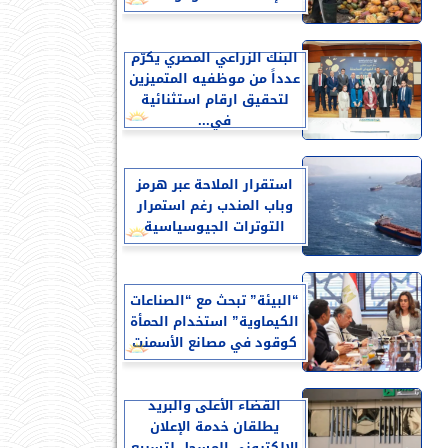
البنك الزراعي المصري يكرّم
عدداً من موظفيه المتميزين
لتحقيق ارقام استثنائية
في...
استقرار الملاحة عبر هرمز
وباب المندب رغم استمرار
التوترات الجيوسياسية
“البيئة” تبحث مع “الصناعات
الكيماوية” استخدام الحمأة
كوقود في مصانع الأسمنت
القضاء الأعلى والبريد
يطلقان خدمة الإعلان