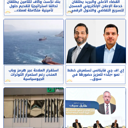
القضاء الأعلى والبريد يطلقان
بنك نكست وكاف للتأمين يطلقان
خدمة الإعلان الإلكتروني المسجل
تحالفًا استراتيجيًا لتقديم حلول
لتسريع التقاضي والتحول الرقمي...
تأمينية متكاملة لعملاء...
إي اف چي فاينانس تستعرض خطط
استقرار الملاحة عبر هرمز وباب
نمو «بلد» لتعزيز حضورها في
المندب رغم استمرار التوترات
سوق...
الجيوسياسية