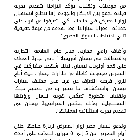
من موديلات وتقنيات تؤكد التزامنا بتقديم تجربة
قيادة تجمع بين الابتكار والجودة. إننا نتطلع لاستقبال
زوار المعرض في جناحنا، لكي يتعرفوا عن قرب على
خصائص ومزايا سياراتنا، وما تقدمه من قيمة حقيقية
تلبي احتياجات السوق المصري”
وأضاف رامي محارب، مدير عام العلامة التجارية
والاتصالات في نيسان أفريقيا: ” تأتي تجربة العملاء
على قمة أولويات نيسان، لذلك شهدت مشاركتنا في
المعرض مجموعة كاملة من طرازات نيسان، حيث أتاح
للزوار فرصة التعرّف عن قرب على مختلف سيارات
نيسان، واستكشاف ما تتميز به من تصميم مبتكر
وتقنيات متطورة تعكس هوية نيسان ورؤيتها
المستقبلية، وذلك يعكس استراتيجية نيسان في
تقديم تجربة استثنائية لعملائها”.
وتدعو نيسان مصر زوار المعرض لزيارة جناحها خلال
أيام المعرض من 5 إلى 8 فبراير، للتعرّف على أحدث