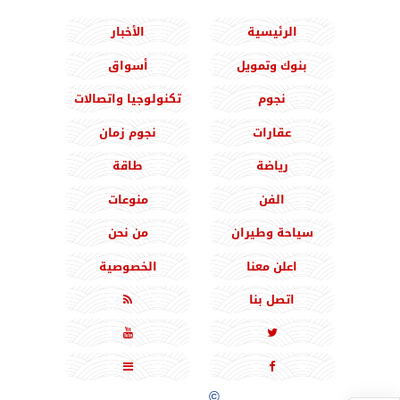
الرئيسية
الأخبار
بنوك وتمويل
أسواق
نجوم
تكنولوجيا واتصالات
عقارات
نجوم زمان
رياضة
طاقة
الفن
منوعات
سياحة وطيران
من نحن
اعلن معنا
الخصوصية
اتصل بنا





جميع الحقوق محفوظة
©
2020 - 2026 - المشرق نيوز