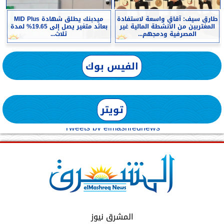
طارق سيف: آقاق واسعة لاستفادة
ميدبنك يطلق شهادة MID Plus
المغتربين من الأنشطة المالية غير
بعائد متغير يصل إلى 19.65% لمدة
المصرفية ودمجهم...
ثلاث...
الفيس بوك
تويتر
Tweets by elmashreqnews
المشرق نيوز