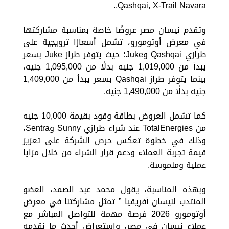
Qashqai, X-Trail Navara,.
وتقدم نيسان مصر عروضًا خاصة بمناسبة مشاركتها
في معرض أوتومورو، تشمل أسعارًا ترويجية على
طرازي Qashqai وJuke؛ حيث يتوفر طراز Juke بسعر
يبدأ من 1,019,000 جنيه بدلًا من 1,095,000 جنيه،
بينما يتوفر طراز Qashqai بسعر يبدأ من 1,409,000
جنيه بدلًا من 1,490,000 جنيه.
كما تشمل العروض بطاقة وقود بقيمة 10,000 جنيه
من TotalEnergies عند شراء طرازي Sunny وSentra،
وذلك في خطوة تعكس حرص الشركة على تعزيز
قيمة تجربة العملاء ودعم قرار الشراء من خلال مزايا
عملية وملموسة.
وبهذه المناسبة، يقول محمد عبد الصمد، العضو
المنتدب لنيسان أفريقيا ” تمثل مشاركتنا في معرض
أوتومورو 2026 فرصة مهمة للتواصل المباشر مع
عملاء نيسان في مصر، واستعراض أحدث ما نقدمه