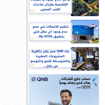
الإقليمية يعززان صادرات
العنب المصرى
تنظيم الاتصالات في مصر:
عدم وجود أي عطل فني
بتطبيق My NTRA...
بنك QNB مصر يعزز جاهزية
المشروعات الصغيرة
والمتوسطة للنمو والتوسع
من خلال...