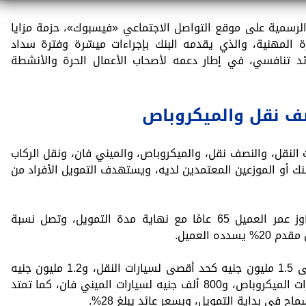
لرسمية على موقع التواصل الاجتماعي «فيسبوك»، حزمة مزايا
 المهنية، والذي يقدمه البنك بإجراءات ميسّرة وفترة سداد
إلى جانب عائد تنافسي، في إطار دعمه لأصحاب الأعمال الحرة والأنشطة
صف نقل والميكروباص
 النقل، والنصف نقل، والميكروباص، والميني فان، ونقل الركاب
لبنك أو الموزعين المعتمدين لديه، ويستهدف التمويل الأفراد من
وبحسب الشروط المعلنة، يشترط ألا يتجاوز عمر العميل 65 عامًا مع نهاية مدة التمويل، وتصل نسبة
تصل إلى 1.5 مليون جنيه كحد أقصى لسيارات النقل، و1.2 مليون جنيه
لسيارات ربع النقل، و1.3 مليون جنيه لسيارات الميكروباص، و800 ألف جنيه لسيارات الميني فان، كما تمتد