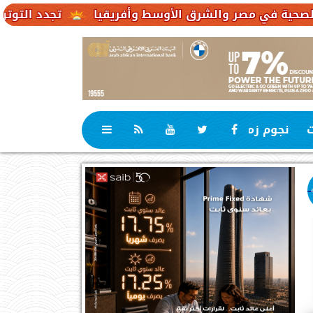
تجدد التوترات يخفض صادرات النفط 
ت
نجوم زمان
رياضة