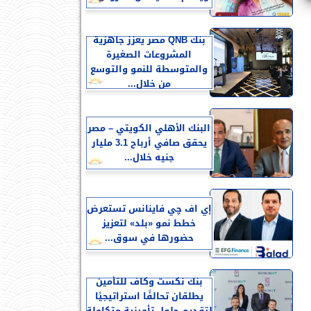
بنك QNB مصر يعزز جاهزية
المشروعات الصغيرة
والمتوسطة للنمو والتوسع
من خلال...
البنك الأهلي الكويتي – مصر
يحقق صافي أرباح 3.1 مليار
جنيه خلال...
إي اف چي فاينانس تستعرض
خطط نمو «بلد» لتعزيز
حضورها في سوق...
بنك نكست وكاف للتأمين
يطلقان تحالفًا استراتيجيًا