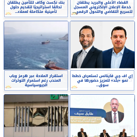
القضاء الأعلى والبريد يطلقان
بنك نكست وكاف للتأمين يطلقان
خدمة الإعلان الإلكتروني المسجل
تحالفًا استراتيجيًا لتقديم حلول
لتسريع التقاضي والتحول الرقمي...
تأمينية متكاملة لعملاء...
إي اف چي فاينانس تستعرض خطط
استقرار الملاحة عبر هرمز وباب
نمو «بلد» لتعزيز حضورها في
المندب رغم استمرار التوترات
سوق...
الجيوسياسية