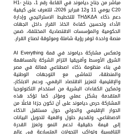
مباشر من جناح دياموند في القاعة رقم 1، جناح H1-
C20 يومي 11 و12 فبراير 2026، للتعرف على كيفية
دعم ذكاء THΔKΔA للتخطيط الاستراتيجي وإدارة
الأداء وتحسين كفاءة اتخاذ القرار داخل الجهات
الحكومية والمؤسسات الاقتصادية المختلفة، ضمن
منصة واحدة توفر رؤية شاملة وموثوقة لصناع القرار.
وتعكس مشاركة دياموند في قمة AI Everything
الشرق الأوسط وأفريقيا التزام الشركة بالمساهمة
في بناء منظومة ذكاء اصطناعي فعالة في مصر
والمنطقة، تتماشى مع التوجهات الوطنية
والإقليمية لتعزيز الاقتصاد الرقمي، ودعم الابتكار،
وتمكين الكفاءات البشرية من استخدام التكنولوجيا
المتقدمة بشكل عملي ومؤثر. كما تؤكد هذه
المشاركة حرص دياموند على أن تكون جزءًا فاعلًا من
الحوار الإقليمي والدولي حول مستقبل الذكاء
الاصطناعي، وتقديم حلول واقعية لتحويل البيانات
إلى قيمة حقيقية تدعم النمو وتعزز القدرة
التنافسية وتواكب التحولات المتسارعة في عالم