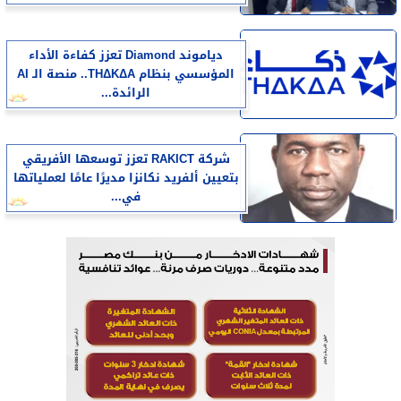
دياموند Diamond تعزز كفاءة الأداء
المؤسسي بنظام THΔKΔA.. منصة الـ AI
الرائدة...
شركة RAKICT تعزز توسعها الأفريقي
بتعيين ألفريد نكانزا مديرًا عامًا لعملياتها
في...