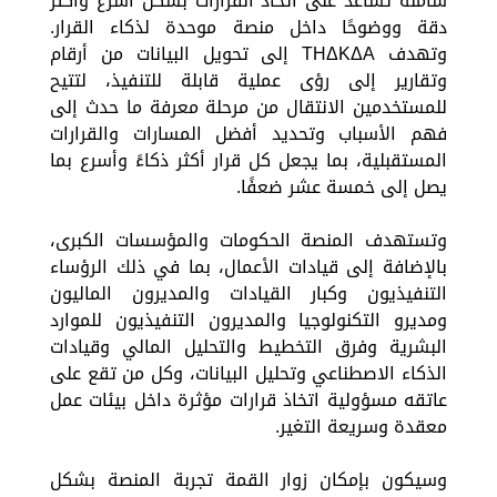
شاملة تساعد على اتخاذ القرارات بشكل أسرع وأكثر
دقة ووضوحًا داخل منصة موحدة لذكاء القرار.
وتهدف THΔKΔA إلى تحويل البيانات من أرقام
وتقارير إلى رؤى عملية قابلة للتنفيذ، لتتيح
للمستخدمين الانتقال من مرحلة معرفة ما حدث إلى
فهم الأسباب وتحديد أفضل المسارات والقرارات
المستقبلية، بما يجعل كل قرار أكثر ذكاءً وأسرع بما
يصل إلى خمسة عشر ضعفًا.
وتستهدف المنصة الحكومات والمؤسسات الكبرى،
بالإضافة إلى قيادات الأعمال، بما في ذلك الرؤساء
التنفيذيون وكبار القيادات والمديرون الماليون
ومديرو التكنولوجيا والمديرون التنفيذيون للموارد
البشرية وفرق التخطيط والتحليل المالي وقيادات
الذكاء الاصطناعي وتحليل البيانات، وكل من تقع على
عاتقه مسؤولية اتخاذ قرارات مؤثرة داخل بيئات عمل
معقدة وسريعة التغير.
وسيكون بإمكان زوار القمة تجربة المنصة بشكل