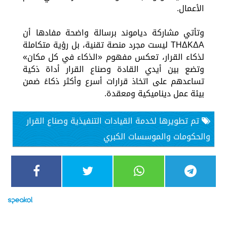
الأعمال.
وتأتي مشاركة دياموند برسالة واضحة مفادها أن
THΔKΔA ليست مجرد منصة تقنية، بل رؤية متكاملة
لذكاء القرار، تعكس مفهوم «الذكاء في كل مكان»
وتضع بين أيدي القادة وصناع القرار أداة ذكية
تساعدهم على اتخاذ قرارات أسرع وأكثر ذكاءً ضمن
بيئة عمل ديناميكية ومعقدة.
تم تطويرها لخدمة القيادات التنفيذية وصناع القرار
والحكومات والموسسات الكبري