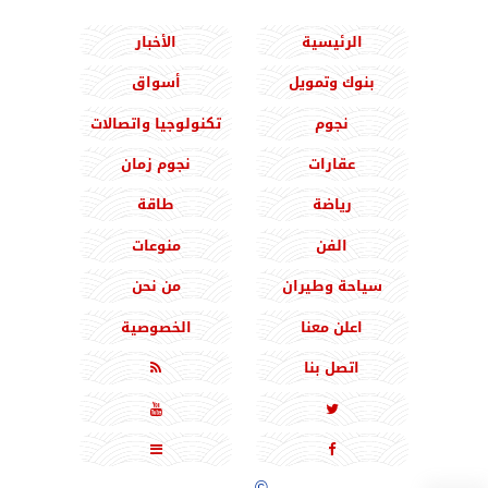
الرئيسية
الأخبار
بنوك وتمويل
أسواق
نجوم
تكنولوجيا واتصالات
عقارات
نجوم زمان
رياضة
طاقة
الفن
منوعات
سياحة وطيران
من نحن
اعلن معنا
الخصوصية
اتصل بنا





جميع الحقوق محفوظة
©
2020 - 2026 - المشرق نيوز