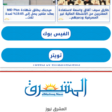
طارق سيف: آقاق واسعة لاستفادة
ميدبنك يطلق شهادة MID Plus
المغتربين من الأنشطة المالية غير
بعائد متغير يصل إلى 19.65% لمدة
المصرفية ودمجهم...
ثلاث...
الفيس بوك
تويتر
Tweets by elmashreqnews
المشرق نيوز