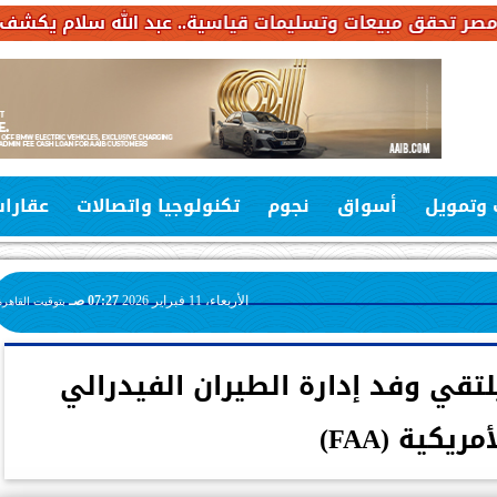
ليمات قياسية.. عبد الله سلام يكشف خطة استثمارات بـ6.4 مليار جنيه خلال 
 وتمويل
أسواق
نجوم
تكنولوجيا واتصالات
عقارا
الأربعاء، 11 فبراير 2026
07:27 صـ
بتوقيت القاهرة
لتقي وفد إدارة الطيران الفيدرالي
أمريكية (FAA)