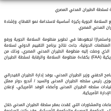
ة لسلطة الطيران المدني المصري
ع السلامة الجوية ركيزة أساسية لاستدامة نمو القطاع، وإشادة
استمرارًا لجهودها في تطوير منظومة السلامة الجوية ورفع
المنظمات الدولية، جاءت نتائج برنامج التقييم الدولي لسلامة
ى المتقدم الذي وصلت إليه منظومة الطيران المدني المصري، وذلك من
خلال إشادة إدارة الطيران الفيدرالي الأمريكية (FAA) بكفاءة منظومة السلامة والرقابة لسلطة الطيران
ح الحفني وزير الطيران المدني، بوفد إدارة الطيران الفيدرالي
اح / سامح فوزى رئيس سلطه الطيران المدنى والسيد / أندرو دولر ممثل
يادات سلطه الطيران المدنى وأعضاء الوفد الأمريكي، لإعلان
لإدارة الأمريكية.
اعات والمشاورات التي عُقدت بمقر سلطة الطيران المدني خلال
إلى 10 فبراير 2026، بين ممثلي الحكومة المصرية والحكومة الأمريكية، وقد ركزت المراجعة