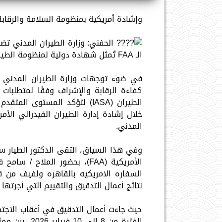
وإشادة أمريكية بمنظومة السلامة والرقاب
الحفني: وزارة الطيران المدني تض
الـ FAA تُمثل شهادة دولية لمنظومة الطيران المدني المصري
في ضوء توجهات وزارة الطيران المدني و
كفاءة الرقابة والإشراف وفقًا لمتطلبات 
الطيران (IASA) لتؤكد المستو
المدني.
وفي هذا السياق، التقى الدكتور الطيار سام
الأمريكية (FAA)، بحضور المل
السفاره الامريكيه بالقاهره ولفيف من ق
نتائج أعمال التدقيق والتقييم التي أجرتها ا
حيث جاءت أعمال التدقيق في أعقاب الاجتم
الفترة من 8 