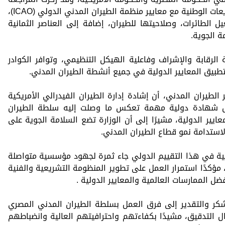
على مدى توافق القوانين واللوائح والتشريعات الوطنية مع معايير منظمة الطيران المدني الدولي (ICAO)،
 الطائرات، وصلاحيتها للطيران، إضافة إلى العناصر الثمانية
ة الجوية.
لرقابة والإشراف وفاعلية الهيكل التنظيمي، وتوافر الكوادر
 بتطبيق المعايير الدولية في جميع أنشطة الطيران المدني.
الطيران المدني، أن إشادة إدارة الطيران الفيدرالي الأمريكية
مثل شهادة دولية مهمة تعكس ما وصلت إليه سلطة الطيران
ر الدولية، مشيرًا إلى أن الوزارة تضع السلامة الجوية على
 لاستدامة نمو قطاع الطيران المدني.
بية في هذا التقييم الدولي جاء ثمرة لجهود مؤسسية متواصلة
مؤكدًا استمرار العمل على تطوير المنظومة التشريعية والفنية
فضل الممارسات العالمية والمعايير الدولية .
شكر والتقدير إلى فرق العمل بسلطة الطيران المدني المصري
 التدقيق، مشيدًا بكفاءتهم واحترافيتهم العالية وانضباطهم