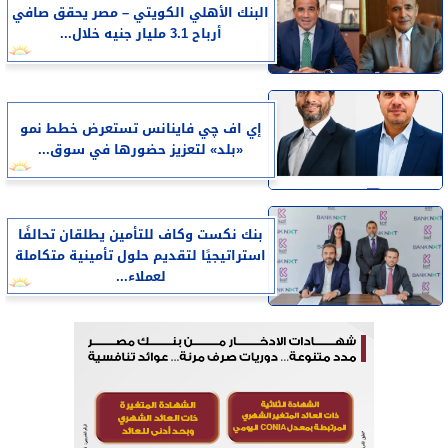
البنك الأهلي الكويتي – مصر يحقق صافي
أرباح 3.1 مليار جنيه خلال...
إي اف چي فاينانس تستعرض خطط نمو
«بلد» لتعزيز حضورها في سوق...
بنك نكست وكاف للتأمين يطلقان تحالفًا
استراتيجيًا لتقديم حلول تأمينية متكاملة
لعملاء...