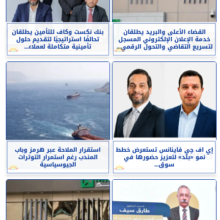
القضاء الأعلى والبريد يطلقان
بنك نكست وكاف للتأمين يطلقان
خدمة الإعلان الإلكتروني المسجل
تحالفًا استراتيجيًا لتقديم حلول
لتسريع التقاضي والتحول الرقمي...
تأمينية متكاملة لعملاء...
إي اف چي فاينانس تستعرض خطط
استقرار الملاحة عبر هرمز وباب
نمو «بلد» لتعزيز حضورها في
المندب رغم استمرار التوترات
سوق...
الجيوسياسية