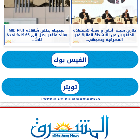
طارق سيف: آقاق واسعة لاستفادة
ميدبنك يطلق شهادة MID Plus
المغتربين من الأنشطة المالية غير
بعائد متغير يصل إلى 19.65% لمدة
المصرفية ودمجهم...
ثلاث...
الفيس بوك
تويتر
Tweets by elmashreqnews