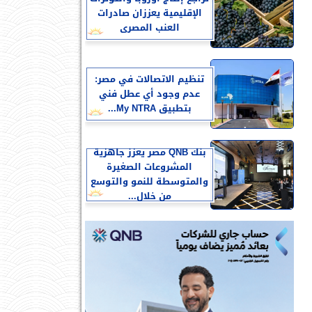
الإقليمية يعززان صادرات
العنب المصرى
تنظيم الاتصالات في مصر:
عدم وجود أي عطل فني
بتطبيق My NTRA...
بنك QNB مصر يعزز جاهزية
المشروعات الصغيرة
والمتوسطة للنمو والتوسع
من خلال...