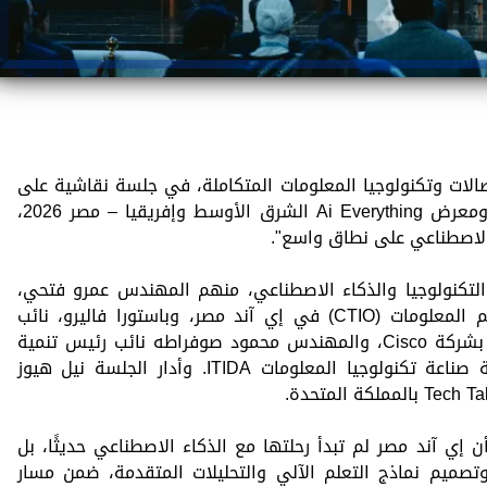
الات وتكنولوجيا المعلومات المتكاملة، في جلسة نقاشية على
هامش فعاليات النسخة الأولى من قمة ومعرض Ai Everything الشرق الأوسط وإفريقيا – مصر 2026،
 الاصطناعي على نطاق واسع".
لتكنولوجيا والذكاء الاصطناعي، منهم المهندس عمرو فتحي،
الرئيس التنفيذي لقطاع التكنولوجيا ونظم المعلومات (CTIO) في إي آند مصر، وباستورا فاليرو، نائب
الرئيس الأول للعلاقات الحكومية الدولية بشركة Cisco، والمهندس محمود صوفراطه نائب رئيس تنمية
أسواق تكنولوجيا المعلومات بهيئة تنمية صناعة تكنولوجيا المعلومات ITIDA. وأدار الجلسة نيل هيوز
ي آند مصر لم تبدأ رحلتها مع الذكاء الاصطناعي حديثًا، بل
تصميم نماذج التعلم الآلي والتحليلات المتقدمة، ضمن مسار