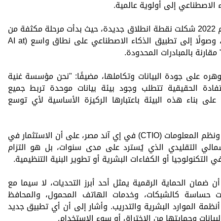
 الاصطناعي إلى أولوية عالمية.
وقال إن إعادة الهيكلة المؤسسية في عام 2022 شكلت نقطة انطلاق جديدة، حيث بدأت مرحلة مكثفة من
التجارب المتكررة لاختبار الإمكانات العملية، وصولًا إلى تطبيق الذكاء الاصطناعي على نطاق واسع (AI at
ره على جودة البيانات وتكاملها، مضيفًا: "نحن مؤسسة غنية
ستفادة الحقيقية تتطلب وجود بيئة بيانات موحدة تربط جميع
لى بناء هذه البيئة باعتبارها الركيزة الأساسية لأي توسع
وشدد الرئيس التنفيذي لقطاع التكنولوجيا ونظم المعلومات (CTIO) في إي آند مصر، على أن الاستثمار في
سمالي التقليدي الذي يُسترد على مدى سنوات، بل هو التزام
لتكنولوجيا أو الكفاءات البشرية أو تطوير البنية التنظيمية.
 ضمان الحماية الرقمية يمثل أحد أبرز التحديات، لا سيما مع
ات حساسة كالشبكات، وخدمات الهاتف المحمول، والمحافظ
 أنظمة الموارد البشرية والتدريب. وأشار إلى أن أي تطبيق جديد
انات وحمايتها من الاختراق أو سوء الاستخدام.