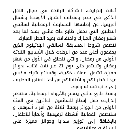
أعلنت إندرايف، الشركة الرائدة في مجال النقل
الذكي في مصر ومنطقة الشرق الأوسط وشمال
أفريقيا، عن إطلاقها المسابقة الرمضانية لسائقي
التطبيق التي تحمل طابع ذات عائلي يمتد لما بعد
شهر رمضان المبارك واحتفالات بعيد الفطر المبارك.
تتضمن شروط المسابقة لسائقي البلاتينوم الذين
يحققون أعلى عدد من الرحلات خلال الأسابيع الثلاثة
الأولى من رمضان، والتي تنطلق في الأول من شهر
رمضان وتستمر حتى يوم 21 عبر ثلاث فئات، بجوائز
مميزة تشمل: عملات ذهبية، وقسائم شراء ملابس
عيد الفطر لهم و لأطفالهم من أحد المتاجر المحلية ،
إلى جانب قسائم وقود.
وسط طابع عائلي يتسم بالأجواء الرمضانية، ستنظم
إندرايف حفل إفطار للسائقين الفائزين في الفئة
الأولى من الجوائز برفقة ثلاثة من أفراد أسرهم، و
ستتضمن الفعالية أنشطة ترفيهية وألعاباً للأطفال،
بالإضافة إلى توزيع هدايا وجوائز مميزة على
السائقين وعائلاتهم.