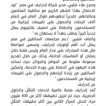
وصرح علاء شلبي، مدير شركة إندرايف في مصر: "نود
الاحتفال بهذا الشهر الكريم مع سائقينا المخلصين
وعائلاتهم، تقديراً لجهودهم طوال العام في إتمام
آلاف الرحلات والحصول على تقييمات إيجابية من
المستخدمين. والحفاظ على تصنيف بلاتينيوم يمثل
تحدياً كبيراً يتطلب جهداً لا يستهان به."
وأضاف شلبي: "دعم مجتمعات السائقين في مصر
يمثل أحد أهم أولويات إندرابف، ونسعى لمواصلة
مثل هذه المبادرات على مدار العام وليس فقط خلال
رمضان أو المناسبات الخاصة، وذلك من خلال تقديم
مجموعة متنوعة من الحوافز والجوائز، حيث تساعد
هذه الجهود في الحفاظ على جودة الخدمة، وتمكين
السائقين من زيادة أرباحهم والحصول على تقييمات
إيجابية من المستخدمين."
عن إندرايف
تُعد إندرايف منصة عالمية لخدمات التنقّل والحلول
الحضرية، حيث تم تنزيل تطبيقها أكثر من 400 مليون
مرة، لتحتل المركز الثاني بين أكثر تطبيقات التنقّل