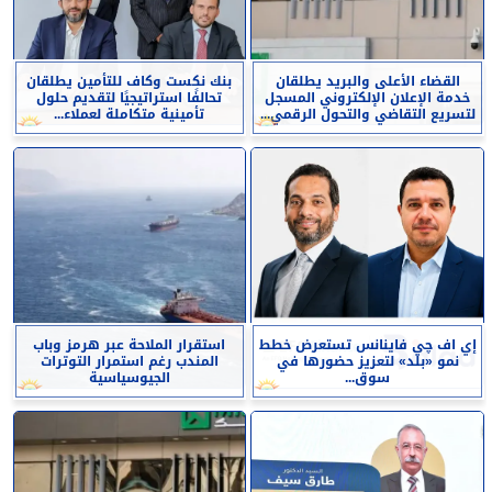
القضاء الأعلى والبريد يطلقان
بنك نكست وكاف للتأمين يطلقان
خدمة الإعلان الإلكتروني المسجل
تحالفًا استراتيجيًا لتقديم حلول
لتسريع التقاضي والتحول الرقمي...
تأمينية متكاملة لعملاء...
إي اف چي فاينانس تستعرض خطط
استقرار الملاحة عبر هرمز وباب
نمو «بلد» لتعزيز حضورها في
المندب رغم استمرار التوترات
سوق...
الجيوسياسية