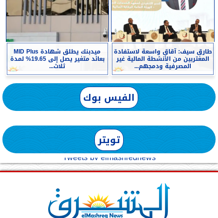
طارق سيف: آقاق واسعة لاستفادة
ميدبنك يطلق شهادة MID Plus
المغتربين من الأنشطة المالية غير
بعائد متغير يصل إلى 19.65% لمدة
المصرفية ودمجهم...
ثلاث...
الفيس بوك
تويتر
Tweets by elmashreqnews