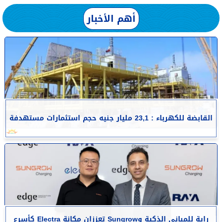
أهم الأخبار
القابضة للكهرباء : 23,1 مليار جنيه حجم استثمارات مستهدفة
راية للمباني الذكية وSungrow تعززان مكانة Electra كأسرع