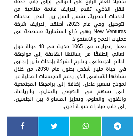
تحميلًا للعام الرابع على التوالي. وإلى جانب خدمة
النقل الذكي، تقدم إندرايف قائمة متنامية من
الخدمات الحضرية، تشمل النقل بين المدن وخدمات
التوصيل. وفي عام 2023، أطلقت إندرايف شركة
New Ventures وهي ذراع استثمارية متخصصة في
عمليات الدمج والاستحواذ.
تعمل إندرايف في 1065 مدينة في 48 دولة حول
العالم، إنطلاقًا من رسالتها الهادفة إلى مواجهة
الظلم الاجتماعي. وتلتزم الشركة بإحداث تأثير إيجابي
في حياة مليار شخص بحلول عام 2030، من خلال
نشاطها الأساسي الذي يدعم المجتمعات المحلية عبر
نموذج تسعير عادل، إضافة إلى برامجها المجتمعية
التي تسهم في النهوض بالتعليم، والرياضة،
والفنون، والعلوم، وتعزيز المساواة بين الجنسين،
إلى جانب مبادرات حيوية أخرى.